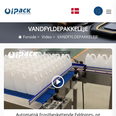
DA
VANDFYLDEPAKKELEJE
Forside
>
Video
>
VANDFYLDEPAKKELEJE
Automatisk Frostbeskyttende Fyldnings- og