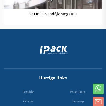
3000BPH vandfyldningslinje
Hurtige links
Forside
Produkter
Om os
Løsning