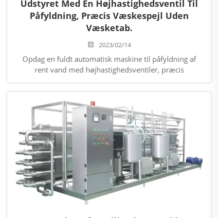
Udstyret Med En Højhastighedsventil Til
Påfyldning, Præcis Væskespejl Uden
Væsketab.
2023/02/14
Opdag en fuldt automatisk maskine til påfyldning af
rent vand med højhastighedsventiler, præcis
væskespejlsregulering og intet oversvømmelse. Ideel til
vandværker og drikkevareproduktion. Lær mere nu.