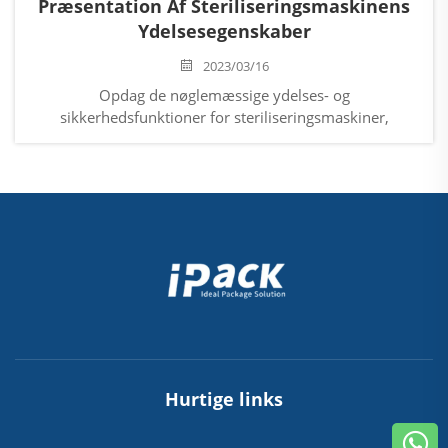
Præsentation Af Steriliseringsmaskinens
Ydelsesegenskaber
2023/03/16
Opdag de nøglemæssige ydelses- og
sikkerhedsfunktioner for steriliseringsmaskiner,
herunder automatisk kontrol,
overtemperaturbeskyttelse og dørinterlock-systemer.
Lær, hvordan du sikrer sikker og effektiv sterilisering af
hårde spejle. Læs mere.
Hurtige links