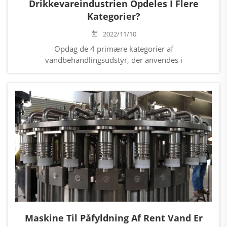
Drikkevareindustrien Opdeles I Flere
Kategorier?
2022/11/10
Opdag de 4 primære kategorier af
vandbehandlingsudstyr, der anvendes i
drikkevareproduktion. Lær, hvordan sandfiltre,
mikroporøse filtre og systemer med aktivt kul sikrer
vand af høj kvalitet og i sikkerhed. Udforsk løsninger nu.
Maskine Til Påfyldning Af Rent Vand Er