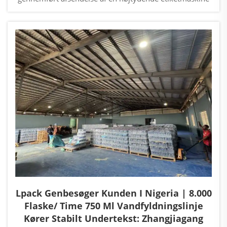
til Nigeria, en vigtig markedsplads i Vestafrika. Denne
levering markerer virksomhedens fortsatte udvidelse på
det afrikanske marked og afspejler kund...
Lpack Genbesøger Kunden I Nigeria | 8.000
Flaske/ Time 750 Ml Vandfyldningslinje
Kører Stabilt Undertekst: Zhangjiagang