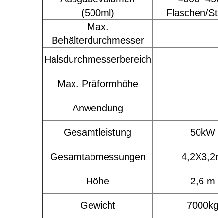
(500ml)
Flaschen/S
Max.
Behälterdurchmesser
Halsdurchmesserbereich
Max. Präformhöhe
Anwendung
Gesamtleistung
50kW
Gesamtabmessungen
4,2X3,
Höhe
2,6 m
Gewicht
7000k