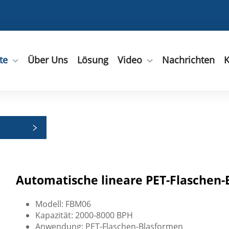
te
Über Uns
Lösung
Video
Nachrichten
K
rien
Automatische lineare PET-Flaschen
Modell: FBM06
Kapazität: 2000-8000 BPH
Anwendung: PET-Flaschen-Blasformen