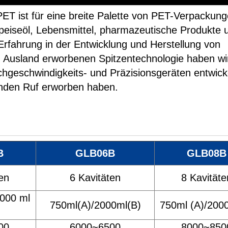
PET ist für eine breite Palette von PET-Verpackun
Speiseöl, Lebensmittel, pharmazeutische Produkte 
rfahrung in der Entwicklung und Herstellung von
 Ausland erworbenen Spitzentechnologie haben wi
geschwindigkeits- und Präzisionsgeräten entwicke
enden Ruf erworben haben.
B
GLB06B
GLB08B
en
6 Kavitäten
8 Kavitäte
2000 ml
750ml(A)/2000ml(B)
750ml (A)/200
00
6000~6500
8000~850