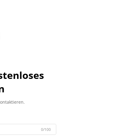
stenloses
n
kontaktieren.
0/100