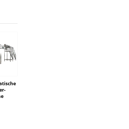
tische
er-
ne