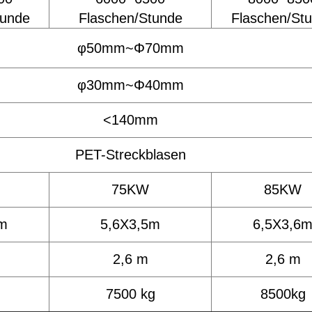
tunde
Flaschen/Stunde
Flaschen/St
φ50mm~Φ70mm
φ30mm~Φ40mm
<140mm
PET-Streckblasen
75KW
85KW
2m
5,6X3,5m
6,5X3,6
2,6 m
2,6 m
g
7500 kg
8500kg