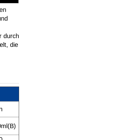
gen
und
r durch
lt, die
n
0ml(B)
0