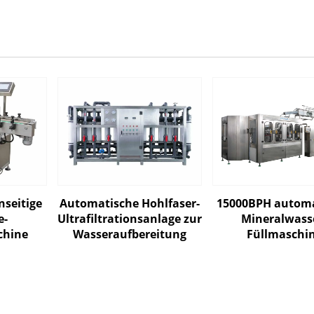
nseitige
Automatische Hohlfaser-
15000BPH automa
e-
Ultrafiltrationsanlage zur
Mineralwass
chine
Wasseraufbereitung
Füllmaschi