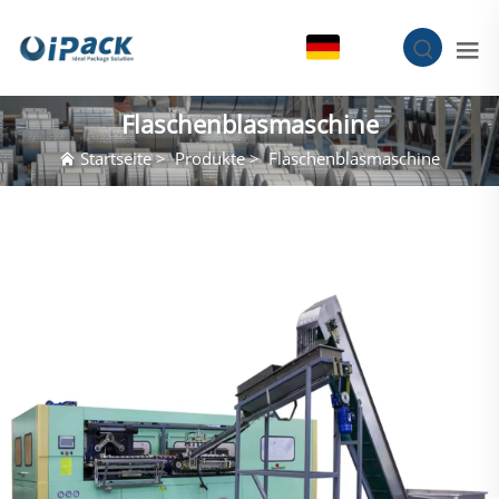
DE
Flaschenblasmaschine
Startseite
>
Produkte
>
Flaschenblasmaschine