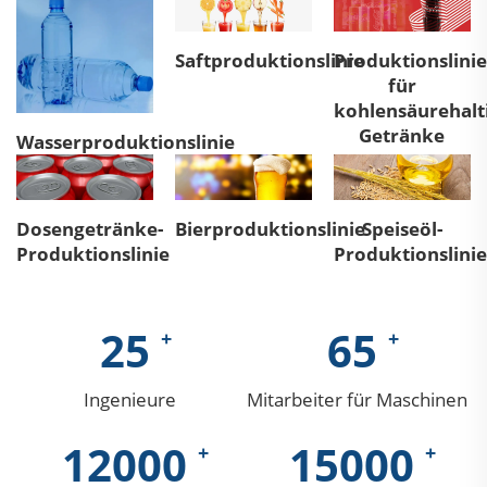
Saftproduktionslinie
Produktionslinie
für
kohlensäurehalt
Getränke
Wasserproduktionslinie
Dosengetränke-
Bierproduktionslinie
Speiseöl-
Produktionslinie
Produktionslinie
25
65
Ingenieure
Mitarbeiter für Maschinen
12000
15000