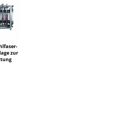
lfaser-
lage zur
itung