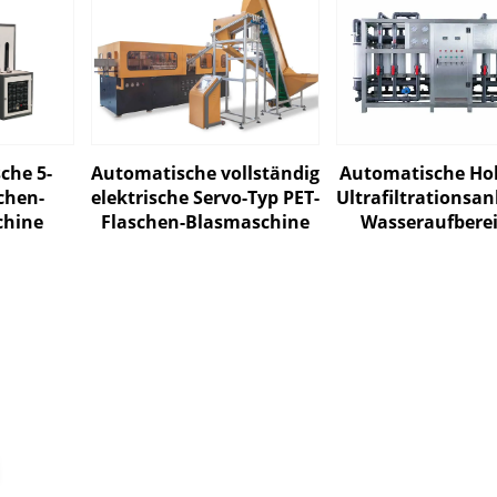
che 5-
Automatische vollständig
Automatische Hoh
chen-
elektrische Servo-Typ PET-
Ultrafiltrationsan
chine
Flaschen-Blasmaschine
Wasseraufbere