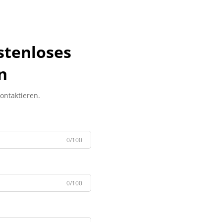
stenloses
n
kontaktieren.
0/100
0/100