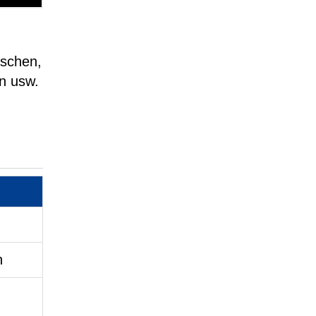
aschen,
n usw.
n