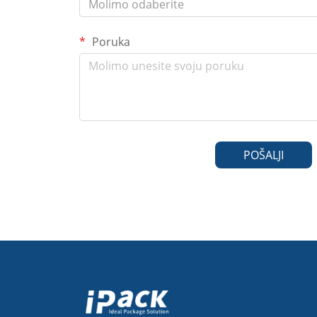
Molimo odaberite
Poruka
POŠALJI