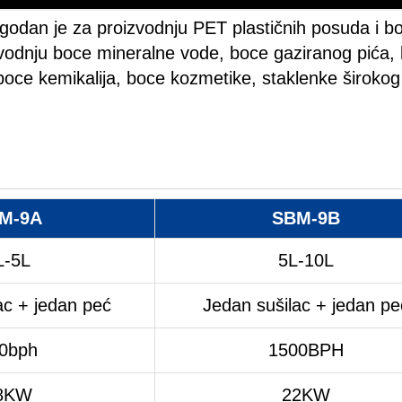
godan je za proizvodnju PET plastičnih posuda i b
izvodnju boce mineralne vode, boce gaziranog pića,
boce kemikalija, boce kozmetike, staklenke širokog 
M-9A
SBM-9B
L-5L
5L-10L
ac + jedan peć
Jedan sušilac + jedan pe
0bph
1500BPH
8KW
22KW