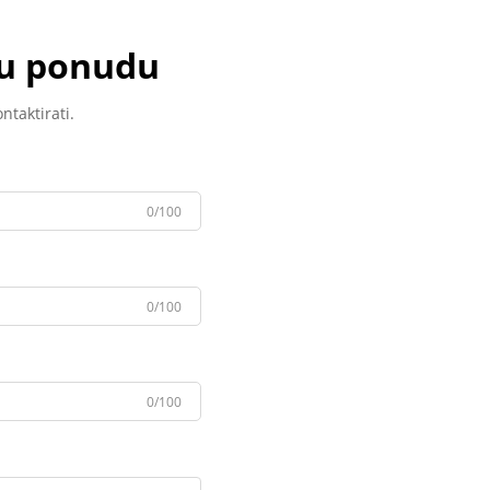
nu ponudu
ntaktirati.
0/100
0/100
0/100