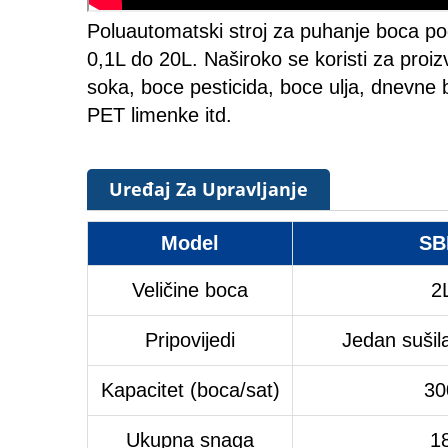
Poluautomatski stroj za puhanje boca po
0,1L do 20L. Naširoko se koristi za pro
soka, boce pesticida, boce ulja, dnevne 
PET limenke itd.
Uređaj Za Upravljanje
Model
SB
Veličine boca
2
Pripovijedi
Jedan sušil
Kapacitet (boca/sat)
30
Ukupna snaga
1