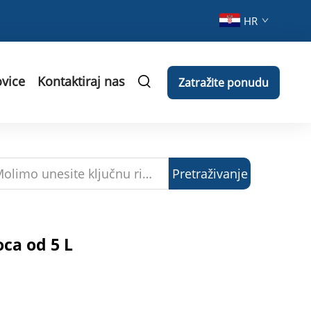
HR
vice
Kontaktiraj nas
Zatražite ponudu
Pretraživanje
ca od 5 L