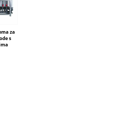
ema za
vode s
nima