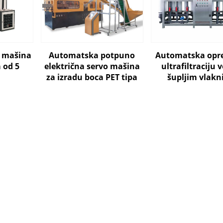
 mašina
Automatska potpuno
Automatska opr
 od 5
električna servo mašina
ultrafiltraciju 
za izradu boca PET tipa
šupljim vlak