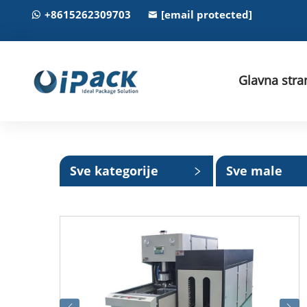
+8615262309703
[email protected]
Glavna stra
Sve kategorije
Sve male
kategorije