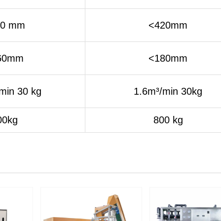
50 mm
<420mm
60mm
<180mm
min 30 kg
1.6m³/min 30kg
00kg
800 kg