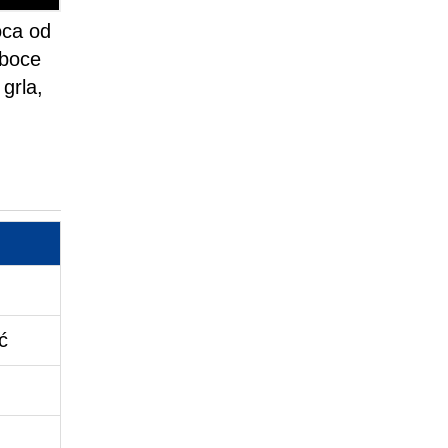
oca od
 boce
grla,
ć