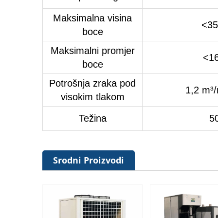
Maksimalna visina
<3
boce
Maksimalni promjer
<1
boce
Potrošnja zraka pod
1,2 m³/
visokim tlakom
Težina
5
Srodni Proizvodi