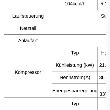
104kcal/h
5.1
Laufsteuerung
Ste
Netzteil
Anlaufart
Typ
Hal
Kühlleistung (kW)
21.0
Kompressor
Nennstrom(A)
36.6
Energiesparregelung
33%
Typ