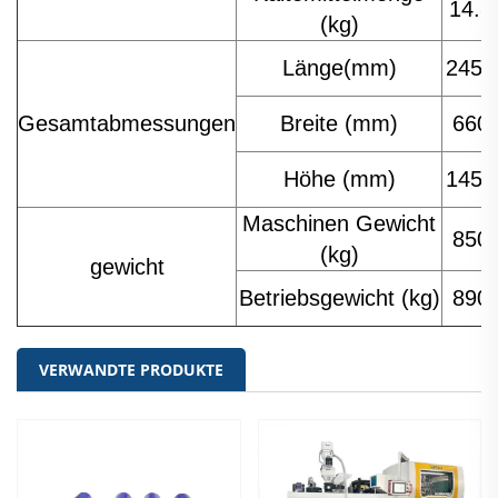
14.8
(kg)
Länge(mm)
2450
Gesamtabmessungen
Breite (mm)
660
Höhe (mm)
1450
Maschinen Gewicht
850
(kg)
gewicht
Betriebsgewicht (kg)
890
VERWANDTE PRODUKTE