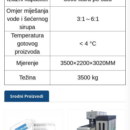
Omjer miješanja
vode i šećernog
3:1～6:1
sirupa
Temperatura
gotovog
< 4 °C
proizvoda
Mjerenje
3500×2200×3020MM
Težina
3500 kg
Srodni Proizvodi