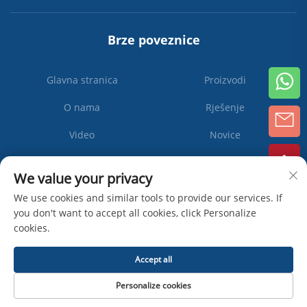
Brze poveznice
Glavna stranica
Proizvodi
O nama
Rješenje
Video
Novice
Kontaktiraj nas
We value your privacy
We use cookies and similar tools to provide our services. If
you don't want to accept all cookies, click Personalize
Pretplati
cookies.
se
Accept all
Autorska prava © Zhangjiagang Ipack Machine Co., Ltd -
Pravila o
Personalize cookies
privatnosti