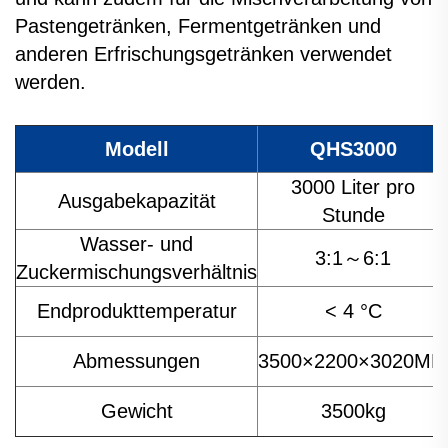
Pastengetränken, Fermentgetränken und
anderen Erfrischungsgetränken verwendet
werden.
Modell
QHS3000
3000 Liter pro
Ausgabekapazität
Stunde
Wasser- und
3:1～6:1
Zuckermischungsverhältnis
Endprodukttemperatur
< 4 °C
Abmessungen
3500×2200×3020MM
Gewicht
3500kg