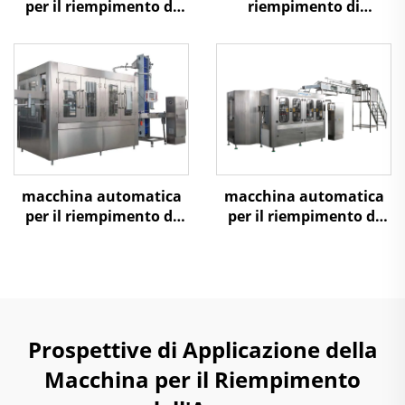
per il riempimento di
riempimento di
acqua per fustoni da 5
bottiglie da 5L-10L,
galloni
1500BPH
macchina automatica
macchina automatica
per il riempimento di
per il riempimento di
acqua minerale,
acqua minerale
6000BPH
15000BPH
Prospettive di Applicazione della
Macchina per il Riempimento