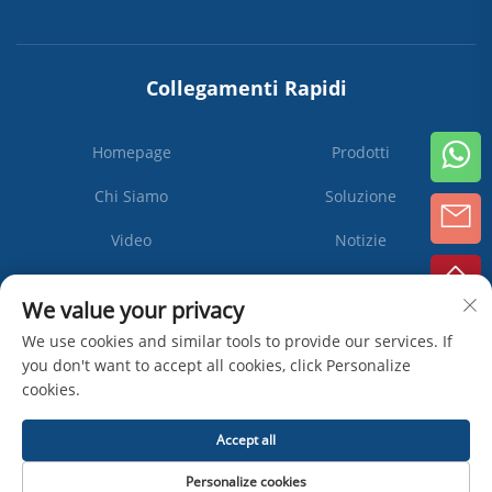
Collegamenti Rapidi
Homepage
Prodotti
Chi Siamo
Soluzione
Video
Notizie
Contattaci
We value your privacy
We use cookies and similar tools to provide our services. If
you don't want to accept all cookies, click Personalize
cookies.
Iscriviti
Accept all
Diritti d'autore © Zhangjiagang Ipack Machine Co., Ltd -
Informativa sulla
Personalize cookies
Privacy