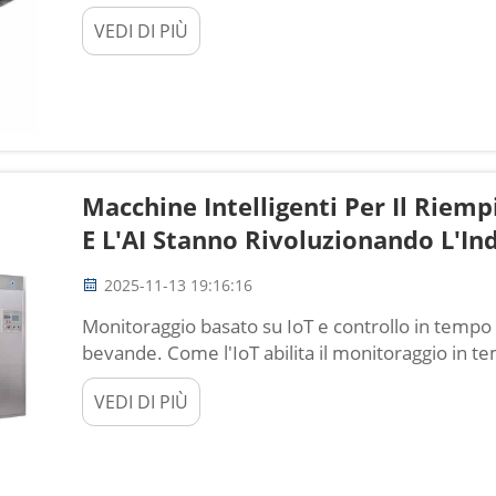
Tradizionali delle Macchine per il Riempimento di
VEDI DI PIÙ
cambiando il modo in cui funzionano le macchine
Macchine Intelligenti Per Il Riem
E L'AI Stanno Rivoluzionando L'In
2025-11-13 19:16:16
Monitoraggio basato su IoT e controllo in tempo
bevande. Come l'IoT abilita il monitoraggio in tem
processi di riempimento. L'Internet delle Cose 
VEDI DI PIÙ
macchine per il riempimento di bevande perché 