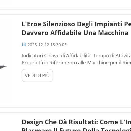
L'Eroe Silenzioso Degli Impianti 
Davvero Affidabile Una Macchina 
2025-12-12 15:30:05
Indicatori Chiave di Affidabilità: Tempo di Attivit
Proprietà in Riferimento alle Macchine per il R
coerenza del tempo di attività influisce direttam
VEDI DI PIÙ
sul ROI Mantenere un'operatività stabile negli i
dipende realmente dal saper...
Design Che Dà Risultati: Come L'I
Plasmare Il Futuro Della Tecnolo