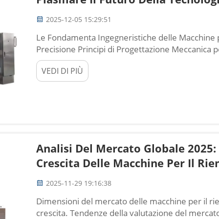
2025-12-05 15:29:51
Le Fondamenta Ingegneristiche delle Macchine p
Precisione Principi di Progettazione Meccanica
a Livello Micronico Il cuore delle odierne macch
VEDI DI PIÙ
nelle loro parti progettate con precisione. Strutt
Analisi Del Mercato Globale 2025
Crescita Delle Macchine Per Il R
2025-11-29 19:16:38
Dimensioni del mercato delle macchine per il ri
crescita. Tendenze della valutazione del mercato