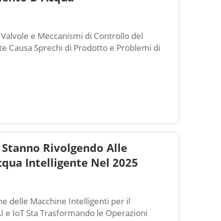
 Valvole e Meccanismi di Controllo del
Causa Sprechi di Prodotto e Problemi di
ne del volume possono effettivamente
arda il riempimento d'acqua...
i Stanno Rivolgendo Alle
qua Intelligente Nel 2025
ne delle Macchine Intelligenti per il
I e IoT Sta Trasformando le Operazioni