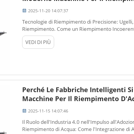
2025-11-20 14:07:37
Tecnologie di Riempimento di Precisione: Ugelli,
Riempimento. Come un Riempimento Incoerente 
Conformità. Piccole differenze nella misurazio
VEDI DI PIÙ
costare una fortuna alle aziende per quanto rigu
Perché Le Fabbriche Intelligenti S
Macchine Per Il Riempimento D'Ac
2025-11-15 14:07:46
Il Ruolo dell'Industria 4.0 nell'Impulso all'Adozio
Riempimento di Acqua: Come l'Integrazione di A