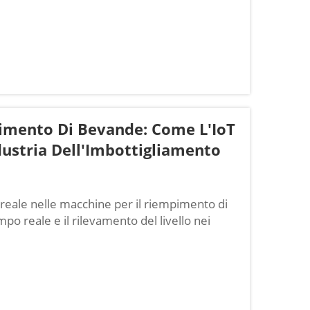
 Acqua. La quarta rivoluzione industriale sta
 per il riempimento di acqua...
pimento Di Bevande: Come L'IoT
dustria Dell'Imbottigliamento
 reale nelle macchine per il riempimento di
po reale e il rilevamento del livello nei
sta cambiando il funzionamento delle
consente ai produttori...