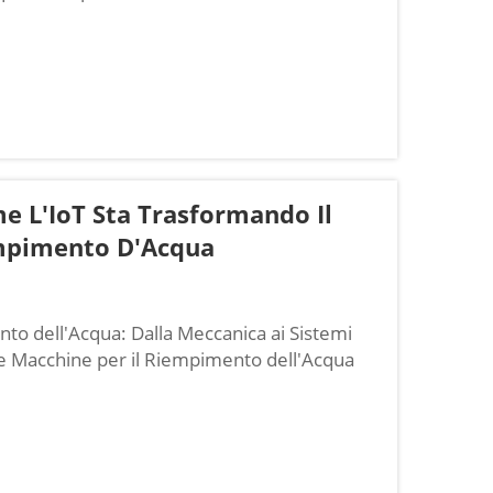
crobi tutto ciò di cui hanno bisogno per
te dei microrganismi dannosi...
e L'IoT Sta Trasformando Il
empimento D'Acqua
nto dell'Acqua: Dalla Meccanica ai Sistemi
lle Macchine per il Riempimento dell'Acqua
ento dell'acqua sono dotate di componenti
zione meccanica...