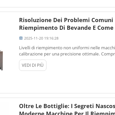
Risoluzione Dei Problemi Comuni 
Riempimento Di Bevande E Come R
2025-11-20 19:16:28
Livelli di riempimento non uniformi nelle macch
calibrazione per una precisione ottimale. Compr
non uniformi nelle macchine per il riempimento
VEDI DI PIÙ
riempimento di bevande producono livelli di riem
Oltre Le Bottiglie: I Segreti Nasco
Moderne Macchine Per Il Riempi