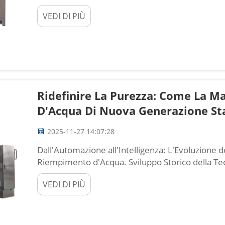
composto (CAGR). Nel 2023, il mercato mondiale
VEDI DI PIÙ
bevande ha raggiunto circa 4,09 miliardi di dollari
Ridefinire La Purezza: Come La M
D'Acqua Di Nuova Generazione Stab
2025-11-27 14:07:28
Dall'Automazione all'Intelligenza: L'Evoluzione d
Riempimento d'Acqua. Sviluppo Storico della Te
d'Acqua. Le macchine per il riempimento d'acqu
VEDI DI PIÙ
state inventate nel XIX secolo, quando le person