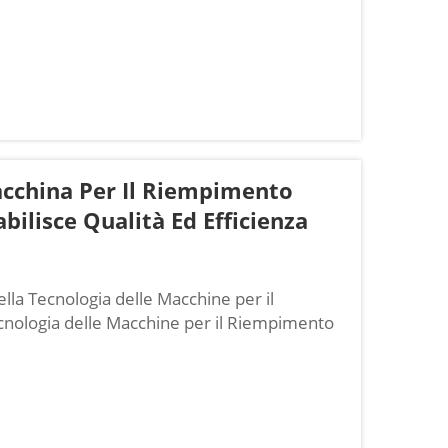
 delle macchine per il riempimento di
 secondo i rapporti del settore. ...
acchina Per Il Riempimento
ilisce Qualità Ed Efficienza
ella Tecnologia delle Macchine per il
cnologia delle Macchine per il Riempimento
a hanno fatto molta strada da quando sono
e erano...