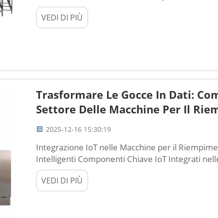
dell'acqua a temperatura ambiente fornisce ai mi
VEDI DI PIÙ
moltiplicarsi rapidamente, poiché la maggior par
Trasformare Le Gocce In Dati: Com
Settore Delle Macchine Per Il Ri
2025-12-16 15:30:19
Integrazione IoT nelle Macchine per il Riempime
Intelligenti Componenti Chiave IoT Integrati ne
Odierne Le attrezzature odierne per il riempim
VEDI DI PIÙ
Industrial IoT che trasformano una semplice fun