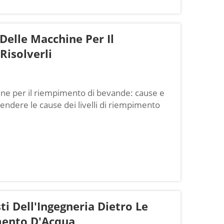
Delle Macchine Per Il
isolverli
ine per il riempimento di bevande: cause e
endere le cause dei livelli di riempimento
 di bevande. Quando le macchine per il
pimento non uniformi, di solito...
sti Dell'Ingegneria Dietro Le
mento D'Acqua