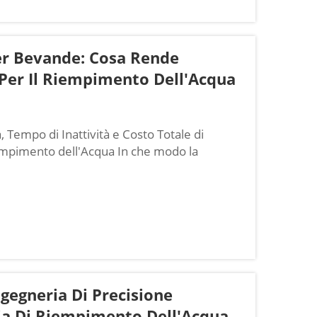
Per Bevande: Cosa Rende
Per Il Riempimento Dell'Acqua
à, Tempo di Inattività e Costo Totale di
iempimento dell'Acqua In che modo la
ente sulla pianificazione della produzione e
mpianti per l'imbottigliamento dell'acqua
ngegneria Di Precisione
gia Di Riempimento Dell'Acqua