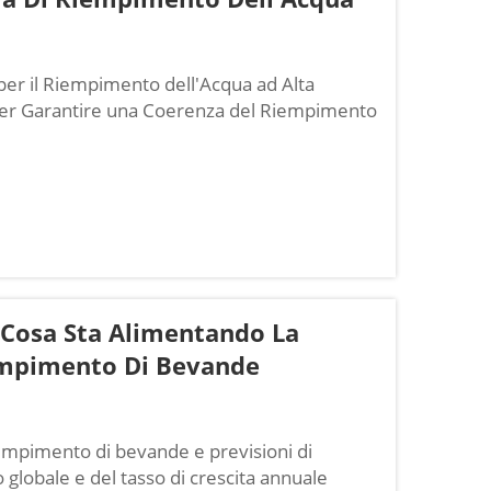
er il Riempimento dell'Acqua ad Alta
 per Garantire una Coerenza del Riempimento
ine per il riempimento dell'acqua risiede
ure in acciaio inossidacche che...
: Cosa Sta Alimentando La
iempimento Di Bevande
empimento di bevande e previsioni di
 globale e del tasso di crescita annuale