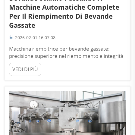
Macchine Automatiche Complete
Per Il Riempimento Di Bevande
Gassate
2026-02-01 16:07:08
Macchina riempitrice per bevande gassate:
precisione superiore nel riempimento e integrità
della carbonazione grazie alla tecnologia
VEDI DI PIÙ
isobarica. Come il riempimento isobarico (a
pressione) preserva i livelli di CO₂ ed evita la
formazione di schiuma. Il riempimento isobarico,
talvolta denominato riempimento a contro-
pressione, funziona...