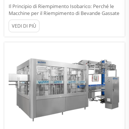
Il Principio di Riempimento Isobarico: Perché le
Macchine per il Riempimento di Bevande Gassate
Utilizzano la Contropressione. Perché il
VEDI DI PIÙ
Bilanciamento della Pressione di CO₂ è
Fondamentale per Evitare la Formazione di
Schiuma e la Perdita di Carbonatazione. Le
macchine per il riempimento di bevande gassate
si basano sulla tecnica della contropressione...