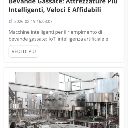
Bevande Gassate: Attrezzature Più
Intelligenti, Veloci E Affidabili
2026-02-19 16:08:07
Macchine intelligenti per il riempimento di
bevande gassate: IoT, intelligenza artificiale e
intelligenza predittiva. Monitoraggio in tempo
VEDI DI PIÙ
reale e manutenzione predittiva tramite sensori
integrati nelle macchine per il riempimento di
bevande gassate abilitate IoT. L’attuale
attrezzatura per il riempimento di bevande
gassate è dotata di...