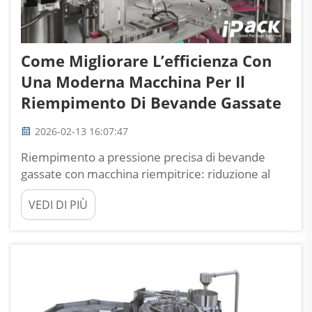
Come Migliorare L’efficienza Con
Una Moderna Macchina Per Il
Riempimento Di Bevande Gassate
2026-02-13 16:07:47
Riempimento a pressione precisa di bevande
gassate con macchina riempitrice: riduzione al
minimo della perdita di CO₂ e massimizzazione
VEDI DI PIÙ
del tempo di attività. Come il riempimento
isobarico preserva l'integrità della carbonazione e
riduce i prodotti scartati. Quando parliamo di
riempimento isobarico, ciò a cui in realtà stiamo
guardando è...