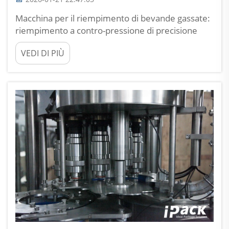
Macchina per il riempimento di bevande gassate:
riempimento a contro-pressione di precisione
come fondamento della ritenzione della CO2.
VEDI DI PIÙ
Fisica della solubilità della CO2 e perché
l’abbinamento in tempo reale della pressione è
imprescindibile. Secondo la legge di Henry, la
quantità di CO2 che si scioglie in...