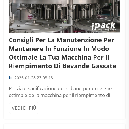
Consigli Per La Manutenzione Per
Mantenere In Funzione In Modo
Ottimale La Tua Macchina Per Il
Riempimento Di Bevande Gassate
2026-01-28 23:03:13
Pulizia e sanificazione quotidiane per un’igiene
ottimale della macchina per il riempimento di
bevande gassate. Il rispetto rigoroso dei protocolli
VEDI DI PIÙ
igienici è imprescindibile nelle operazioni di
riempimento di bevande gassate. La
contaminazione microbica può moltiplicarsi