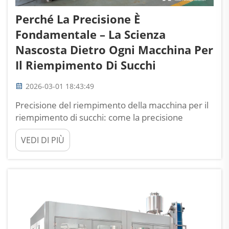
Perché La Precisione È
Fondamentale – La Scienza
Nascosta Dietro Ogni Macchina Per
Il Riempimento Di Succhi
2026-03-01 18:43:49
Precisione del riempimento della macchina per il
riempimento di succhi: come la precisione
garantisce la coerenza del prodotto succo. Perché
VEDI DI PIÙ
una deviazione di ±0,5 mL comporta il rigetto del
lotto nelle linee di succhi premium. Quando i
produttori di succhi superano il limite di tolleranza
di ±0,5 mL, si trovano ad affrontare autom...