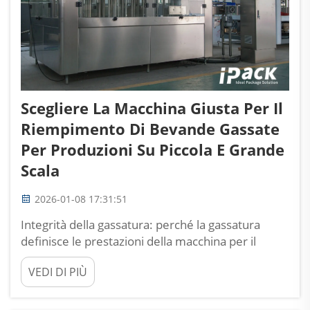
Scegliere La Macchina Giusta Per Il
Riempimento Di Bevande Gassate
Per Produzioni Su Piccola E Grande
Scala
2026-01-08 17:31:51
Integrità della gassatura: perché la gassatura
definisce le prestazioni della macchina per il
riempimento Il ruolo imprescindibile della
VEDI DI PIÙ
prevenzione della perdita di CO₂ sulla qualità del
prodotto e sulla durata commerciale Mantenere
stabili i livelli di CO₂ è assolutamente essenziale