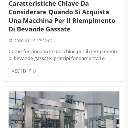
Caratteristiche Chiave Da
Considerare Quando Si Acquista
Una Macchina Per Il Riempimento
Di Bevande Gassate
2026-01-15 17:32:02
Come funzionano le macchine per il riempimento
di bevande gassate: principi fondamentali e
tecnologia Meccanismo di riempimento isobarico
VEDI DI PIÙ
(a pressione) spiegato Le bevande gassate
vengono riempite utilizzando il cosiddetto
metodo isobarico, mantenendo essenzialmente
la stessa pressione durante tutto il processo...