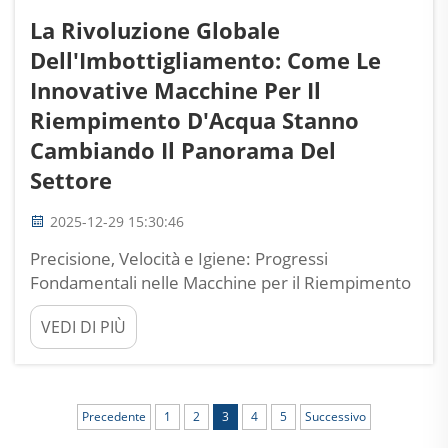
La Rivoluzione Globale
Dell'Imbottigliamento: Come Le
Innovative Macchine Per Il
Riempimento D'Acqua Stanno
Cambiando Il Panorama Del
Settore
2025-12-29 15:30:46
Precisione, Velocità e Igiene: Progressi
Fondamentali nelle Macchine per il Riempimento
d'Acqua di Nuova Generazione. Macchine per il
VEDI DI PIÙ
Riempimento d'Acqua ad Alta Velocità e Basso
Tempo di Inattività che Favoriscono l'Adozione nei
Mercati Emergenti. I mercati emergenti
richiedono ora macchine per il riempimento
Precedente
1
2
3
4
5
Successivo
d'acqua in grado di gestire oltre 20.000 bot...