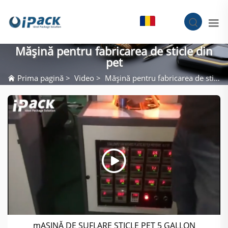
RO
Mășină pentru fabricarea de sticle din
pet
Prima pagină
>
Video
>
Mășină pentru fabricarea de sticle din pet
mAȘINĂ DE SUFLARE STICLE PET 5 GALLON