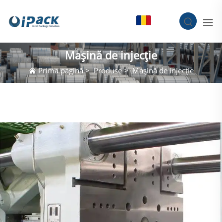
RO
Mașină de injecție
Prima pagină
>
Produse
>
Mașină de injecție