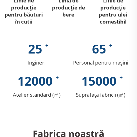
Linie de
Linia de
Linie de
producție
producție de
producție
pentru băuturi
bere
pentru ulei
în cutii
comestibil
25
65
Ingineri
Personal pentru mașini
12000
15000
Atelier standard (㎡)
Suprafața fabricii (㎡)
Fabrica noastră