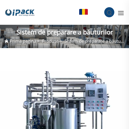
RO
Sistem de preparare a băuturilor
Prima pagină
>
Produse
>
Sistem de preparare a băuturilor