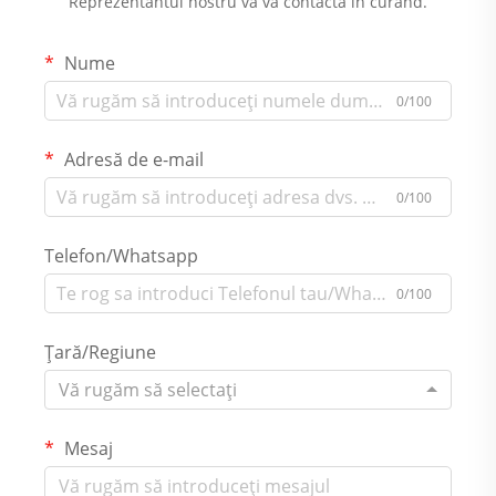
Reprezentantul nostru vă va contacta în curând.
Nume
0/100
Adresă de e-mail
0/100
Telefon/Whatsapp
0/100
Țară/Regiune
Vă rugăm să selectați
Mesaj