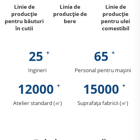
Linie de
Linia de
Linie de
producție
producție de
producție
pentru băuturi
bere
pentru ulei
în cutii
comestibil
25
65
Ingineri
Personal pentru mașini
12000
15000
Atelier standard (㎡)
Suprafața fabricii (㎡)