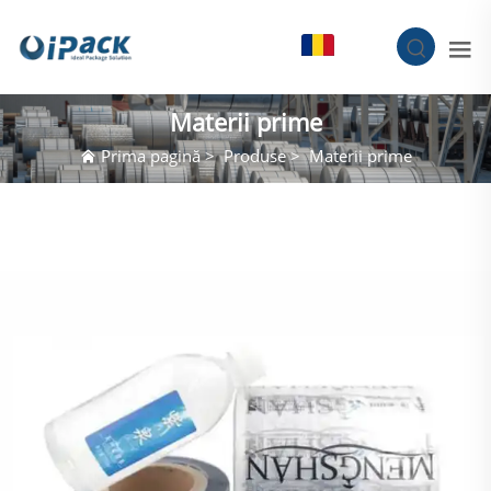
RO
Materii prime
Prima pagină
>
Produse
>
Materii prime