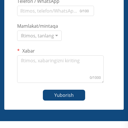
Telefon / WhatsApp
0/100
Mamlakat/mintaqa
Iltimos, tanlang
Xabar
0/1000
Yuborish