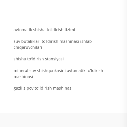
avtomatik shisha to'ldirish tizimi
suv butaliklari to'ldirish mashinasi ishlab
chiqaruvchilari
shisha to'ldirish stansiyasi
mineral suv shishqonkasini avtomatik to'ldirish
mashinasi
gazli sipov toʻldirish mashinasi