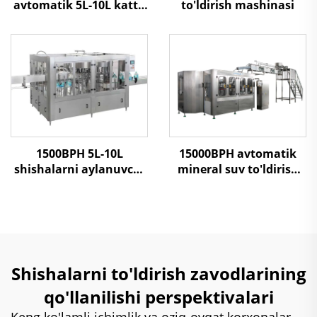
to'ldirish mashinasi
avtomatik 5L-10L katta
shishalarni 3 in 1 suv
to'ldirish mashinasi
1500BPH 5L-10L
15000BPH avtomatik
shishalarni aylanuvchi
mineral suv to'ldirish
turdagi suv to'ldirish
mashinasi
mashinasi
Shishalarni to'ldirish zavodlarining
qo'llanilishi perspektivalari