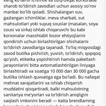
Keng ko'lamli ichimlik va oziq-ovqat korxonalar
sharob to'ldirish zavodlari uchun asosiy so'rov
manbai bo'lib qoladi. Shishalangan suv,
gazlangan ichimliklar, meva sharbati, sut
mahsulotlari yoki suyuq souslar (masalan, soya
sousi va sirka) ishlab chiqaruvchi bu kabi
korxonalar masshtabli bozor ehtiyojlarini
qondirish uchun birlashtirilgan shishalarni
to'ldirish zavodlariga tayanadi. To'liq miqyosdagi
zavod butilka pishirish, yuvish, to'ldirish, qopqoq
qo'yish, etiketka yopishtirish hamda paketlash
jarayonlarini bitta avtomatlashtirilgan liniyaga
birlashtiradi va soatiga 10 000 dan 30 000 gacha
butilka ishlash quvvatiga ega bo'ladi. Bu nafaqat
mehnat xarajatlarini va ishlab chiqarish
muddatini qisqartiradi, balki mahsulotning
sanitariya me'yorlari va to'ldirish aniqligini
saqlash imkonini beradi — katta brendlarning