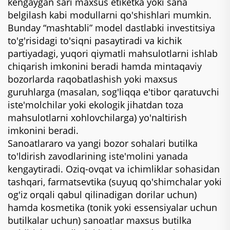
kengaygan sari maxsus etiketka yoki sana
belgilash kabi modullarni qo'shishlari mumkin.
Bunday “mashtabli” model dastlabki investitsiya
to'g'risidagi to'siqni pasaytiradi va kichik
partiyadagi, yuqori qiymatli mahsulotlarni ishlab
chiqarish imkonini beradi hamda mintaqaviy
bozorlarda raqobatlashish yoki maxsus
guruhlarga (masalan, sog'liqqa e'tibor qaratuvchi
iste'molchilar yoki ekologik jihatdan toza
mahsulotlarni xohlovchilarga) yo'naltirish
imkonini beradi.
Sanoatlararo va yangi bozor sohalari butilka
to'ldirish zavodlarining iste'molini yanada
kengaytiradi. Oziq-ovqat va ichimliklar sohasidan
tashqari, farmatsevtika (suyuq qo'shimchalar yoki
og'iz orqali qabul qilinadigan dorilar uchun)
hamda kosmetika (tonik yoki essensiyalar uchun
butilkalar uchun) sanoatlar maxsus butilka