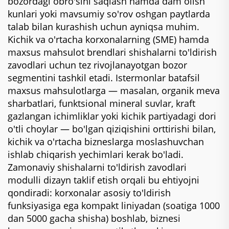
bozordagi obro'sini saqlash hamda dam olish
kunlari yoki mavsumiy so'rov oshgan paytlarda
talab bilan kurashish uchun ayniqsa muhim.
Kichik va o'rtacha korxonalarning (SME) hamda
maxsus mahsulot brendlari shishalarni to'ldirish
zavodlari uchun tez rivojlanayotgan bozor
segmentini tashkil etadi. Istеrmonlar batafsil
mахsus mahsulotlarga — masalan, organik meva
sharbatlari, funktsional mineral suvlar, kraft
gazlangan ichimliklar yoki kichik partiyadagi dori
o'tli choylar — bo'lgan qiziqishini orttirishi bilan,
kichik va o'rtacha bizneslarga moslashuvchan
ishlab chiqarish yechimlari kerak bo'ladi.
Zamonaviy shishalarni to'ldirish zavodlari
modulli dizayn taklif etish orqali bu ehtiyojni
qondiradi: korxonalar asosiy to'ldirish
funksiyasiga ega kompakt liniyadan (soatiga 1000
dan 5000 gacha shisha) boshlab, biznesi