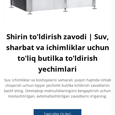
Shirin to'ldirish zavodi | Suv,
sharbat va ichimliklar uchun
to'liq butilka to'ldirish
yechimlari
Suv, ichimliklar va boshqalarni samarali, yuqori hajmda ishlab
chiqarish uchun tayyor yechimli butilka to'ldirish zavodlarini
kashf eting. Ommabop mahsulotlaringizni kengaytirish uchun
moslashtirilgan, avtomatlashtirilgan zavodlarni o'rganing.
TAKLIFNI OLING