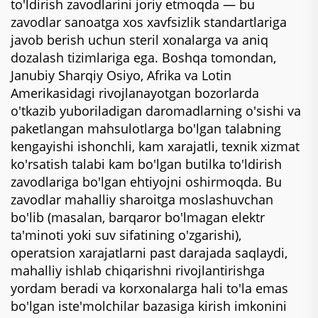
to'ldirish zavodlarini joriy etmoqda — bu
zavodlar sanoatga xos xavfsizlik standartlariga
javob berish uchun steril xonalarga va aniq
dozalash tizimlariga ega. Boshqa tomondan,
Janubiy Sharqiy Osiyo, Afrika va Lotin
Amerikasidagi rivojlanayotgan bozorlarda
o'tkazib yuboriladigan daromadlarning o'sishi va
paketlangan mahsulotlarga bo'lgan talabning
kengayishi ishonchli, kam xarajatli, texnik xizmat
ko'rsatish talabi kam bo'lgan butilka to'ldirish
zavodlariga bo'lgan ehtiyojni oshirmoqda. Bu
zavodlar mahalliy sharoitga moslashuvchan
bo'lib (masalan, barqaror bo'lmagan elektr
ta'minoti yoki suv sifatining o'zgarishi),
operatsion xarajatlarni past darajada saqlaydi,
mahalliy ishlab chiqarishni rivojlantirishga
yordam beradi va korxonalarga hali to'la emas
bo'lgan iste'molchilar bazasiga kirish imkonini