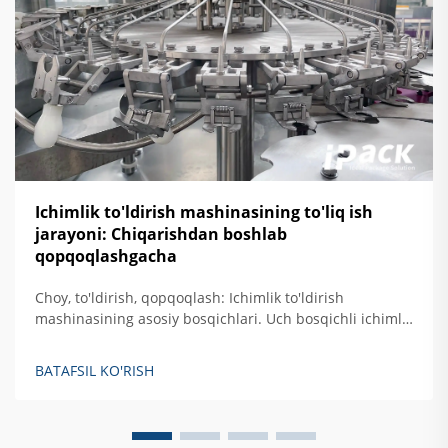
Ichimlik to'ldirish mashinasining to'liq ish
jarayoni: Chiqarishdan boshlab
qopqoqlashgacha
Choy, to'ldirish, qopqoqlash: Ichimlik to'ldirish
mashinasining asosiy bosqichlari. Uch bosqichli ichimlik
to'ldirish ish oqimining umumiy ko'rinishi. Zamonaviy
ichimlik to'ldirish mashinalari hozirda juda yaxshi
BATAFSIL KO'RISH
muvofiqlikda bo'lgan jarayonni amalga oshiradi. Birinchi
navbatda ular idishlarda qolgan zarralarni chayishadi...