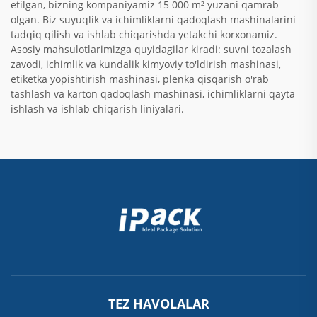
etilgan, bizning kompaniyamiz 15 000 m² yuzani qamrab
olgan. Biz suyuqlik va ichimliklarni qadoqlash mashinalarini
tadqiq qilish va ishlab chiqarishda yetakchi korxonamiz.
Asosiy mahsulotlarimizga quyidagilar kiradi: suvni tozalash
zavodi, ichimlik va kundalik kimyoviy to'ldirish mashinasi,
etiketka yopishtirish mashinasi, plenka qisqarish o'rab
tashlash va karton qadoqlash mashinasi, ichimliklarni qayta
ishlash va ishlab chiqarish liniyalari.
TEZ HAVOLALAR