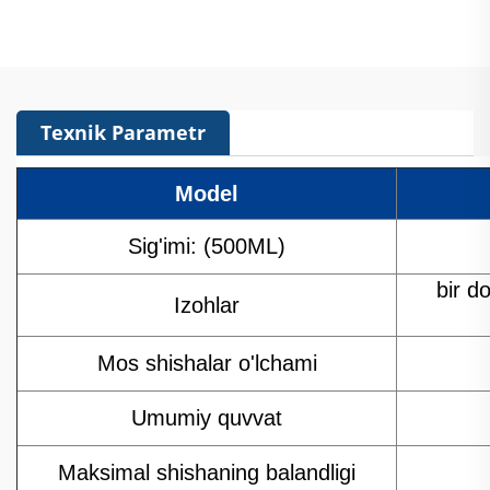
mashinasi
mashinasi
Texnik Parametr
Model
Sig'imi: (500ML)
bir d
Izohlar
Mos shishalar o'lchami
Umumiy quvvat
Maksimal shishaning balandligi