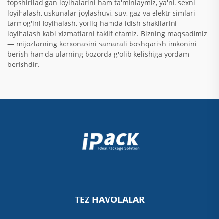
topshiriladigan loyihalarini ham ta'minlaymiz, ya'ni, sexni
loyihalash, uskunalar joylashuvi, suv, gaz va elektr simlari
tarmog'ini loyihalash, yorliq hamda idish shakllarini
loyihalash kabi xizmatlarni taklif etamiz. Bizning maqsadimiz
— mijozlarning korxonasini samarali boshqarish imkonini
berish hamda ularning bozorda g'olib kelishiga yordam
berishdir.
TEZ HAVOLALAR