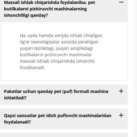
Massali ishlab chiqarishda foydalanilsa, pet
butilkalarni pishiruvchi mashinalarning
ishonchliligi qanday?
Ha, uyda hamda xorijda ishlab chiqilgan
ilg'or texnologiyalar asosida yaratilgan
yuqori tezlikdagi, yuqori aniqlikdagi
butilkalarni pishiruvchi mashinalar
massali ishlab chiqarishda ishonchli
hisoblanadi.
Paketlar uchun qanday pet (puf) formali mashina
ishlatiladi?
Qaysi sanoatlar pet idish puflovchi mashinalaridan
foydalanadi?