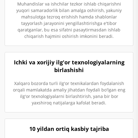
Muhandislar va ishchilar tezkor ishlab chiqarishni
yuqori samaradorlik bilan amalga oshirish, yakuniy
mahsulotga tezroq erishish hamda shablonlar
tayyorlash jarayonini yengillashtirishga e'tibor
qaratganlar, bu esa sifatni pasaytirmasdan ishlab
chiqarish hajmini oshirish imkonini beradi.
Ichki va xorijiy ilg'or texnologiyalarning
birlashishi
Xalqaro bozorda turli ilg'or texnikalardan foydalanish
orqali mamlakatda amaliy jihatdan foydali bo'lgan eng
ilg'or texnologiyalarni birlashtirish, yana bir bor
yaxshiroq natijalarga kafolat beradi.
10 yildan ortiq kasbiy tajriba