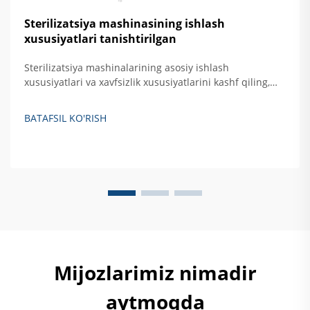
Sterilizatsiya mashinasining ishlash
xususiyatlari tanishtirilgan
Sterilizatsiya mashinalarining asosiy ishlash
xususiyatlari va xavfsizlik xususiyatlarini kashf qiling,
jumladan, avtomatik nazorat, haroratni oshirishdan
himoya qilish hamda eshikni bloklovchi tizimlar. Xavfsiz,
BATAFSIL KO'RISH
samarali qattiq akslantiruvchi sterilizatsiya qilishni
ta'minlash haqida batafsil ma'lumot oling.
Mijozlarimiz nimadir
aytmoqda