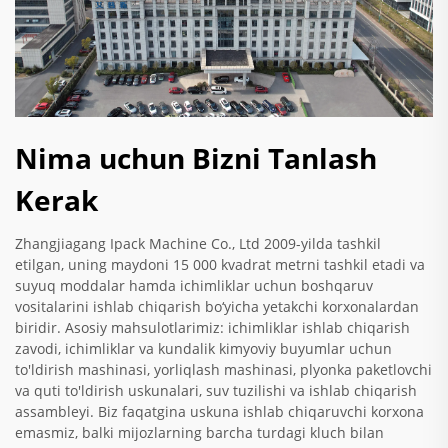
Nima uchun Bizni Tanlash
Kerak
Zhangjiagang Ipack Machine Co., Ltd 2009-yilda tashkil
etilgan, uning maydoni 15 000 kvadrat metrni tashkil etadi va
suyuq moddalar hamda ichimliklar uchun boshqaruv
vositalarini ishlab chiqarish bo‘yicha yetakchi korxonalardan
biridir. Asosiy mahsulotlarimiz: ichimliklar ishlab chiqarish
zavodi, ichimliklar va kundalik kimyoviy buyumlar uchun
to'ldirish mashinasi, yorliqlash mashinasi, plyonka paketlovchi
va quti to'ldirish uskunalari, suv tuzilishi va ishlab chiqarish
assambleyi. Biz faqatgina uskuna ishlab chiqaruvchi korxona
emasmiz, balki mijozlarning barcha turdagi kluch bilan