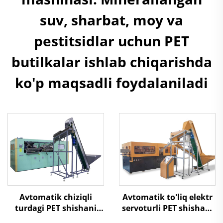
suv, sharbat, moy va
pestitsidlar uchun PET
butilkalar ishlab chiqarishda
ko'p maqsadli foydalaniladi
Avtomatik chiziqli
Avtomatik to'liq elektr
turdagi PET shishani
servoturli PET shishani
pufakli shakllash
pufakli shakllash