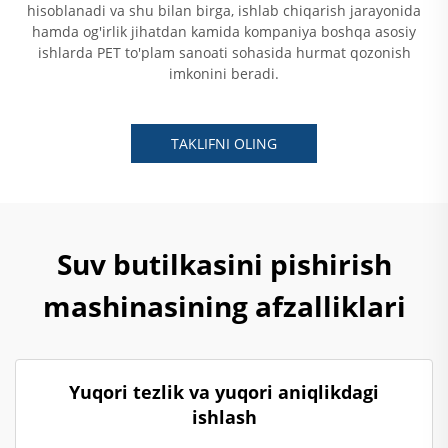
hisoblanadi va shu bilan birga, ishlab chiqarish jarayonida
hamda og'irlik jihatdan kamida kompaniya boshqa asosiy
ishlarda PET to'plam sanoati sohasida hurmat qozonish
imkonini beradi.
TAKLIFNI OLING
Suv butilkasini pishirish
mashinasining afzalliklari
Yuqori tezlik va yuqori aniqlikdagi
ishlash