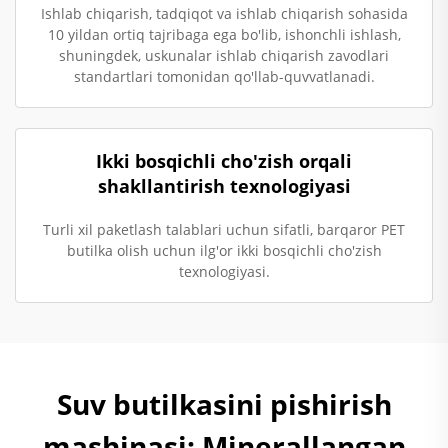
Ishlab chiqarish, tadqiqot va ishlab chiqarish sohasida
10 yildan ortiq tajribaga ega bo'lib, ishonchli ishlash,
shuningdek, uskunalar ishlab chiqarish zavodlari
standartlari tomonidan qo'llab-quvvatlanadi.
Ikki bosqichli cho'zish orqali
shakllantirish texnologiyasi
Turli xil paketlash talablari uchun sifatli, barqaror PET
butilka olish uchun ilg'or ikki bosqichli cho'zish
texnologiyasi.
Suv butilkasini pishirish
mashinasi: Minerallangan