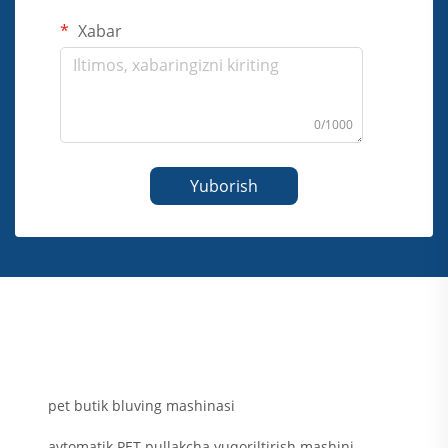
Xabar
0/1000
Yuborish
pet butik bluving mashinasi
avtomatik PET pullakcha yuqoriltirish mashini