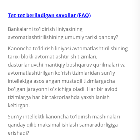
Tez-tez beriladigan savollar (FAQ)
Bankalarni to'ldirish liniyasining
avtomatlashtirilishining umumiy tarixi qanday?
Kanoncha to'ldirish liniyasi avtomatlashtirilishining
tarixi blokli avtomatlashtirish tizimlari,
dasturlanuvchi mantiqiy boshqaruv qurilmalari va
avtomatlashtirilgan ko'rish tizimlaridan sun'iy
intellektga asoslangan mustaqil tizimlargacha
bo'lgan jarayonni o'z ichiga oladi. Har bir avlod
tizimlarga har bir takrorlashda yaxshilanish
keltirgan.
Sun'iy intellektli kanoncha to'ldirish mashinalari
qanday qilib maksimal ishlash samaradorligiga
erishadi?