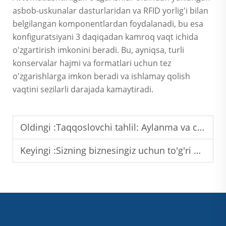
asbob-uskunalar dasturlaridan va RFID yorlig'i bilan
belgilangan komponentlardan foydalanadi, bu esa
konfiguratsiyani 3 daqiqadan kamroq vaqt ichida
o'zgartirish imkonini beradi. Bu, ayniqsa, turli
konservalar hajmi va formatlari uchun tez
o'zgarishlarga imkon beradi va ishlamay qolish
vaqtini sezilarli darajada kamaytiradi.
Oldingi :
Taqqoslovchi tahlil: Aylanma va chiziqli banka to'ldirish uskunalari
Keyingi :
Sizning biznesingiz uchun to'g'ri qisqaruvchi qoplam mashinasini tanlash bo'yicha to'liq qo'llanma