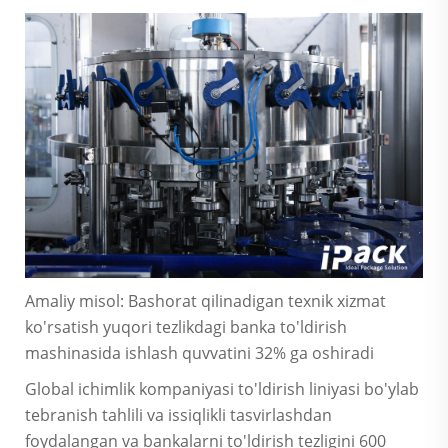
Amaliy misol: Bashorat qilinadigan texnik xizmat
ko'rsatish yuqori tezlikdagi banka to'ldirish
mashinasida ishlash quvvatini 32% ga oshiradi
Global ichimlik kompaniyasi to'ldirish liniyasi bo'ylab
tebranish tahlili va issiqlikli tasvirlashdan
foydalangan va bankalarni to'ldirish tezligini 600