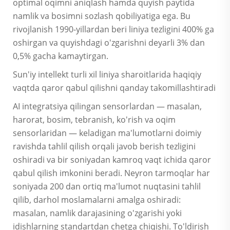
optimal oqimni aniqlash hamda quyish paytida
namlik va bosimni sozlash qobiliyatiga ega. Bu
rivojlanish 1990-yillardan beri liniya tezligini 400% ga
oshirgan va quyishdagi o'zgarishni deyarli 3% dan
0,5% gacha kamaytirgan.
Sun'iy intellekt turli xil liniya sharoitlarida haqiqiy
vaqtda qaror qabul qilishni qanday takomillashtiradi
AI integratsiya qilingan sensorlardan — masalan,
harorat, bosim, tebranish, ko'rish va oqim
sensorlaridan — keladigan ma'lumotlarni doimiy
ravishda tahlil qilish orqali javob berish tezligini
oshiradi va bir soniyadan kamroq vaqt ichida qaror
qabul qilish imkonini beradi. Neyron tarmoqlar har
soniyada 200 dan ortiq ma'lumot nuqtasini tahlil
qilib, darhol moslamalarni amalga oshiradi:
masalan, namlik darajasining o'zgarishi yoki
idishlarning standartdan chetga chiqishi. To'ldirish