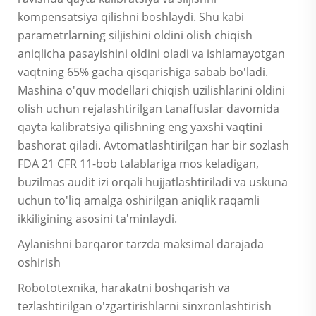
kompensatsiya qilishni boshlaydi. Shu kabi
parametrlarning siljishini oldini olish chiqish
aniqlicha pasayishini oldini oladi va ishlamayotgan
vaqtning 65% gacha qisqarishiga sabab bo'ladi.
Mashina o'quv modellari chiqish uzilishlarini oldini
olish uchun rejalashtirilgan tanaffuslar davomida
qayta kalibratsiya qilishning eng yaxshi vaqtini
bashorat qiladi. Avtomatlashtirilgan har bir sozlash
FDA 21 CFR 11-bob talablariga mos keladigan,
buzilmas audit izi orqali hujjatlashtiriladi va uskuna
uchun to'liq amalga oshirilgan aniqlik raqamli
ikkiligining asosini ta'minlaydi.
Aylanishni barqaror tarzda maksimal darajada
oshirish
Robototexnika, harakatni boshqarish va
tezlashtirilgan o'zgartirishlarni sinxronlashtirish