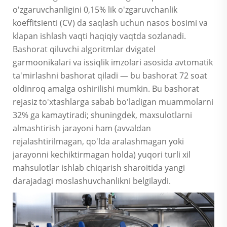
o'zgaruvchanligini 0,15% lik o'zgaruvchanlik
koeffitsienti (CV) da saqlash uchun nasos bosimi va
klapan ishlash vaqti haqiqiy vaqtda sozlanadi.
Bashorat qiluvchi algoritmlar dvigatel
garmoonikalari va issiqlik imzolari asosida avtomatik
ta'mirlashni bashorat qiladi — bu bashorat 72 soat
oldinroq amalga oshirilishi mumkin. Bu bashorat
rejasiz to'xtashlarga sabab bo'ladigan muammolarni
32% ga kamaytiradi; shuningdek, maxsulotlarni
almashtirish jarayoni ham (avvaldan
rejalashtirilmagan, qo'lda aralashmagan yoki
jarayonni kechiktirmagan holda) yuqori turli xil
mahsulotlar ishlab chiqarish sharoitida yangi
darajadagi moslashuvchanlikni belgilaydi.