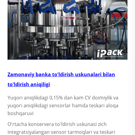
Zamonaviy banka to'ldirish uskunalari bilan
to'ldirish aniqiligi
Yuqori aniqlikdagi 0,15% dan kam CV doimiylik va
yuqori aniqlikdagi sensorlar hamda teskari aloqa
boshqaruvi
O'rtacha konservera to'ldirish uskunasi zich
integratsiyalangan sensor tarmoqlari va teskari