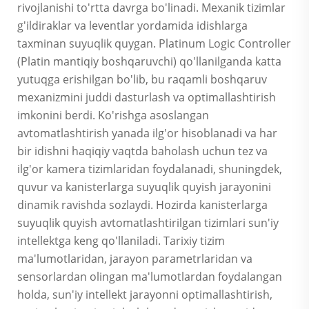
rivojlanishi to'rtta davrga bo'linadi. Mexanik tizimlar
g'ildiraklar va leventlar yordamida idishlarga
taxminan suyuqlik quygan. Platinum Logic Controller
(Platin mantiqiy boshqaruvchi) qo'llanilganda katta
yutuqga erishilgan bo'lib, bu raqamli boshqaruv
mexanizmini juddi dasturlash va optimallashtirish
imkonini berdi. Ko'rishga asoslangan
avtomatlashtirish yanada ilg'or hisoblanadi va har
bir idishni haqiqiy vaqtda baholash uchun tez va
ilg'or kamera tizimlaridan foydalanadi, shuningdek,
quvur va kanisterlarga suyuqlik quyish jarayonini
dinamik ravishda sozlaydi. Hozirda kanisterlarga
suyuqlik quyish avtomatlashtirilgan tizimlari sun'iy
intellektga keng qo'llaniladi. Tarixiy tizim
ma'lumotlaridan, jarayon parametrlaridan va
sensorlardan olingan ma'lumotlardan foydalangan
holda, sun'iy intellekt jarayonni optimallashtirish,