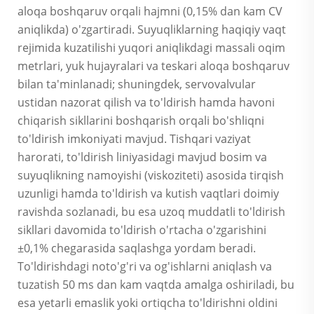
aloqa boshqaruv orqali hajmni (0,15% dan kam CV
aniqlikda) o'zgartiradi. Suyuqliklarning haqiqiy vaqt
rejimida kuzatilishi yuqori aniqlikdagi massali oqim
metrlari, yuk hujayralari va teskari aloqa boshqaruv
bilan ta'minlanadi; shuningdek, servovalvular
ustidan nazorat qilish va to'ldirish hamda havoni
chiqarish sikllarini boshqarish orqali bo'shliqni
to'ldirish imkoniyati mavjud. Tishqari vaziyat
harorati, to'ldirish liniyasidagi mavjud bosim va
suyuqlikning namoyishi (viskoziteti) asosida tirqish
uzunligi hamda to'ldirish va kutish vaqtlari doimiy
ravishda sozlanadi, bu esa uzoq muddatli to'ldirish
sikllari davomida to'ldirish o'rtacha o'zgarishini
±0,1% chegarasida saqlashga yordam beradi.
To'ldirishdagi noto'g'ri va og'ishlarni aniqlash va
tuzatish 50 ms dan kam vaqtda amalga oshiriladi, bu
esa yetarli emaslik yoki ortiqcha to'ldirishni oldini