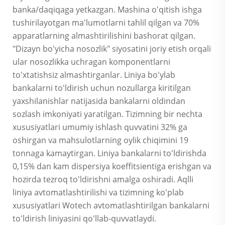
banka/daqiqaga yetkazgan. Mashina o'qitish ishga
tushirilayotgan ma'lumotlarni tahlil qilgan va 70%
apparatlarning almashtirilishini bashorat qilgan.
"Dizayn bo'yicha nosozlik" siyosatini joriy etish orqali
ular nosozlikka uchragan komponentlarni
to'xtatishsiz almashtirganlar. Liniya bo'ylab
bankalarni to'ldirish uchun nozullarga kiritilgan
yaxshilanishlar natijasida bankalarni oldindan
sozlash imkoniyati yaratilgan. Tizimning bir nechta
xususiyatlari umumiy ishlash quvvatini 32% ga
oshirgan va mahsulotlarning oylik chiqimini 19
tonnaga kamaytirgan. Liniya bankalarni to'ldirishda
0,15% dan kam dispersiya koeffitsientiga erishgan va
hozirda tezroq to'ldirishni amalga oshiradi. Aqlli
liniya avtomatlashtirilishi va tizimning ko'plab
xususiyatlari Wotech avtomatlashtirilgan bankalarni
to'ldirish liniyasini qo'llab-quvvatlaydi.