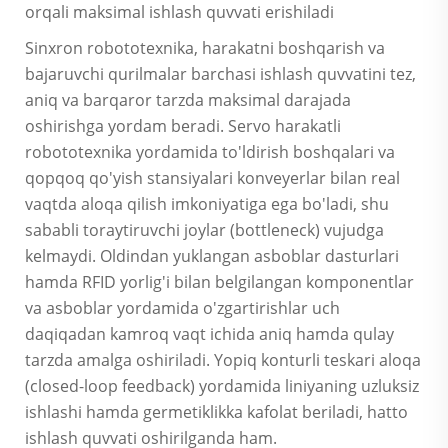
orqali maksimal ishlash quvvati erishiladi
Sinxron robototexnika, harakatni boshqarish va
bajaruvchi qurilmalar barchasi ishlash quvvatini tez,
aniq va barqaror tarzda maksimal darajada
oshirishga yordam beradi. Servo harakatli
robototexnika yordamida to'ldirish boshqalari va
qopqoq qo'yish stansiyalari konveyerlar bilan real
vaqtda aloqa qilish imkoniyatiga ega bo'ladi, shu
sababli toraytiruvchi joylar (bottleneck) vujudga
kelmaydi. Oldindan yuklangan asboblar dasturlari
hamda RFID yorlig'i bilan belgilangan komponentlar
va asboblar yordamida o'zgartirishlar uch
daqiqadan kamroq vaqt ichida aniq hamda qulay
tarzda amalga oshiriladi. Yopiq konturli teskari aloqa
(closed-loop feedback) yordamida liniyaning uzluksiz
ishlashi hamda germetiklikka kafolat beriladi, hatto
ishlash quvvati oshirilganda ham.