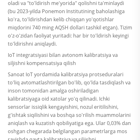
oladi va "to'ldirish me'yorida" qolishni ta'minlaydi
(bu 2023-yilda Ponemon Institutining baholashiga
ko'ra, to'ldirishdan kelib chiqqan yo'qotishlar
miqdorini 740 ming AQSH dollari tashkil etgan). Tizim
o'z-o'zidan faoliyat yuritadi: har bir to'ldirish keyingi
to'ldirishni aniqlaydi.
IoT integratsiyasi bilan avtonom kalibratsiya va
siljishni kompensatsiya qilish
Sanoat IoT yordamida kalibratsiya protseduralari
to'liq avtomatlashtirilgan bo'lib, qo'lda tasdiqlash va
inson tomonidan amalga oshiriladigan
kalibratsiyaga oid xatolar yo'q qilinadi. Ichki
sensorlar issiqlik kengayishini, nozul eritilishini,
g'ishtak siqilishini va boshqa so'rilish muammolarini
aniqlash va kuzatish qobiliyatiga ega. Ular 0,03% dan
oshgan chegarada belgilangan parametrlarga mos
ravishda qayta kalibratsiya va siljishni