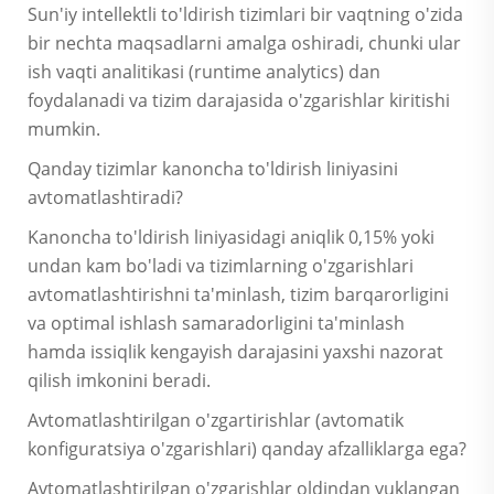
Sun'iy intellektli to'ldirish tizimlari bir vaqtning o'zida
bir nechta maqsadlarni amalga oshiradi, chunki ular
ish vaqti analitikasi (runtime analytics) dan
foydalanadi va tizim darajasida o'zgarishlar kiritishi
mumkin.
Qanday tizimlar kanoncha to'ldirish liniyasini
avtomatlashtiradi?
Kanoncha to'ldirish liniyasidagi aniqlik 0,15% yoki
undan kam bo'ladi va tizimlarning o'zgarishlari
avtomatlashtirishni ta'minlash, tizim barqarorligini
va optimal ishlash samaradorligini ta'minlash
hamda issiqlik kengayish darajasini yaxshi nazorat
qilish imkonini beradi.
Avtomatlashtirilgan o'zgartirishlar (avtomatik
konfiguratsiya o'zgarishlari) qanday afzalliklarga ega?
Avtomatlashtirilgan o'zgarishlar oldindan yuklangan