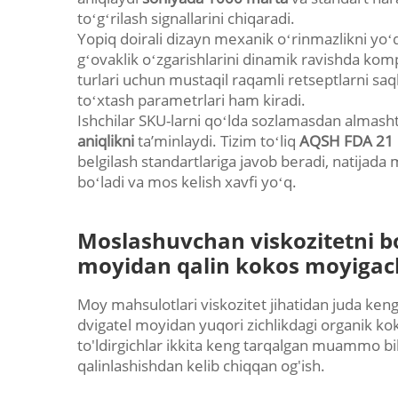
toʻgʻrilash signallarini chiqaradi.
Yopiq doirali dizayn mexanik oʻrinmazlikni yoʻq
gʻovaklik oʻzgarishlarini dinamik ravishda komp
turlari uchun mustaqil raqamli retseptlarni saq
toʻxtash parametrlari ham kiradi.
Ishchilar SKU-larni qoʻlda sozlamasdan almash
aniqlikni
taʼminlaydi. Tizim toʻliq
AQSH FDA 21 C
belgilash standartlariga javob beradi, natijada
boʻladi va mos kelish xavfi yoʻq.
Moslashuvchan viskozitetni bo
moyidan qalin kokos moyiga
Moy mahsulotlari viskozitet jihatidan juda ken
dvigatel moyidan yuqori zichlikdagi organik ko
to'ldirgichlar ikkita keng tarqalgan muammo bil
qalinlashishdan kelib chiqqan og'ish.