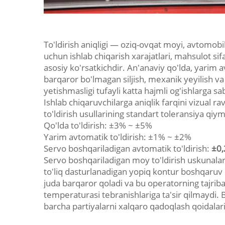
To'ldirish aniqligi — oziq-ovqat moyi, avtomobi
uchun ishlab chiqarish xarajatlari, mahsulot sif
asosiy ko'rsatkichdir. An'anaviy qo'lda, yarim 
barqaror bo'lmagan siljish, mexanik yeyilish va
yetishmasligi tufayli katta hajmli og'ishlarga sa
Ishlab chiqaruvchilarga aniqlik farqini vizual
to'ldirish usullarining standart toleransiya qiyma
Qo'lda to'ldirish: ±3% ~ ±5%
Yarim avtomatik to'ldirish: ±1% ~ ±2%
Servo boshqariladigan avtomatik to'ldirish:
±0,
Servo boshqariladigan moy to'ldirish uskunala
to'liq dasturlanadigan yopiq kontur boshqaruv bi
juda barqaror qoladi va bu operatorning tajribasi
temperaturasi tebranishlariga ta'sir qilmaydi. B
barcha partiyalarni xalqaro qadoqlash qoidalari