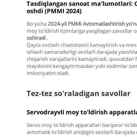
Tasdiqlangan sanoat ma'lumotlari: O
oshdi (PMMI 2024)
Bo'yicha
2024-yil PMMI Avtomatlashtirish yo'na
moy to'ldirish tizimlariga yangilagan zavodlar 
oshiradi
.
Qayta sozlash chastotasini kamaytirish va mexani
ishlash samaradorligi sezilarli darajada yaxshil
chiqarish xarajatlarini kamaytiradi, quvvatdan 
maydonini kengaytirmasdan yoki xodimlar sonin
imkoniyatini oladi.
Tez-tez so'raladigan savollar
Servodrayvli moy to'ldirish apparatl
Servo moy to'ldirish apparatlari barqaror to'ldi
avtomatik to'ldirish aniqligini sezilarli darajada