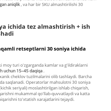
gan aniqlik
, va har bir SKU almashtirilishi 30
ya ichida tez almashtirish + ish
shadi
qamli retseptlarni 30 soniya ichida
ki moy turi o'zgarganda kamlar va g'ildiraklarni
ash uchun 15–45 daqiqa
.
xanik cheklov tuzilmalarini olib tashlaydi. Barcha
da saqlanadi. Operatorlar mahsulotni 30 soniya
chik seriyali) moslashtirilgan ishlab chiqarish,
qarishni mukammal qo'llab-quvvatlaydi va katta
arishni to'xtatish xarajatlarini tejaydi.