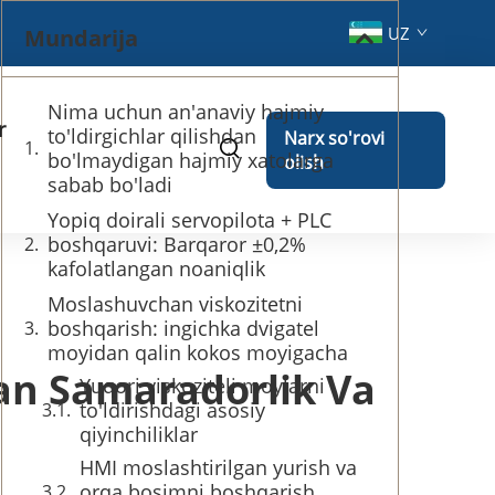
UZ
Mundarija
Nima uchun an'anaviy hajmiy
r
to'ldirgichlar qilishdan
Narx so'rovi
bo'lmaydigan hajmiy xatolarga
olish
sabab bo'ladi
Yopiq doirali servopilota + PLC
boshqaruvi: Barqaror ±0,2%
kafolatlangan noaniqlik
Moslashuvchan viskozitetni
boshqarish: ingichka dvigatel
moyidan qalin kokos moyigacha
lan Samaradorlik Va
Yuqori viskoziteli moylarni
to'ldirishdagi asosiy
qiyinchiliklar
HMI moslashtirilgan yurish va
orqa bosimni boshqarish