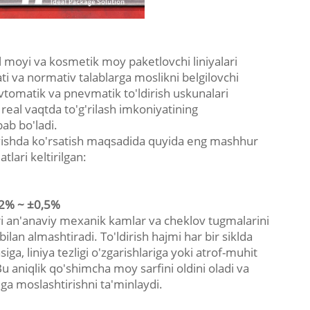
l moyi va kosmetik moy paketlovchi liniyalari
ati va normativ talablarga moslikni belgilovchi
avtomatik va pnevmatik to'ldirish uskunalari
 real vaqtda to'g'rilash imkoniyatining
bab bo'ladi.
 ravishda ko'rsatish maqsadida quyida eng mashhur
tlari keltirilgan:
2% ~ ±0,5%
ri an'anaviy mexanik kamlar va cheklov tugmalarini
lan almashtiradi. To'ldirish hajmi har bir siklda
ga, liniya tezligi o'zgarishlariga yoki atrof-muhit
u aniqlik qo'shimcha moy sarfini oldini oladi va
ga moslashtirishni ta'minlaydi.