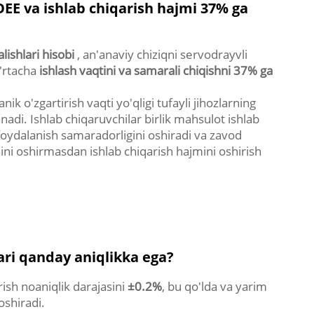
EE va ishlab chiqarish hajmi 37% ga
lishlari hisobi
, an'anaviy chiziqni servodrayvli
o'rtacha
ishlash vaqtini va samarali chiqishni 37% ga
k o'zgartirish vaqti yo'qligi tufayli jihozlarning
anadi. Ishlab chiqaruvchilar birlik mahsulot ishlab
foydalanish samaradorligini oshiradi va zavod
i oshirmasdan ishlab chiqarish hajmini oshirish
ari qanday aniqlikka ega?
rish noaniqlik darajasini
±0.2%
, bu qo'lda va yarim
 oshiradi.