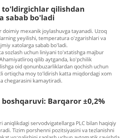
o'ldirgichlar qilishdan
a sabab bo'ladi
lar doimiy mexanik joylashuvga tayanadi. Uzoq
larning yeyilishi, temperatura o'zgarishlari va
jmiy xatolarga sabab bo'ladi.
yta sozlash uchun liniyani to'xtatishga majbur
. Ahamiyatliroq qilib aytganda, ko'pchilik
'lishga oid qonunbuzarliklardan qochish uchun
li ortiqcha moy to'ldirish katta miqdordagi xom
da chegarasini kamaytiradi.
LC boshqaruvi: Barqaror ±0,2%
ri aniqlikdagi servodvigatellarga PLC bilan haqiqiy
adi. Tizim porshenni pozitsiyasini va tezlanishni
akat yoʻnalishini saqlash uchun avtomatik ravishda