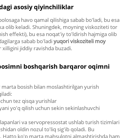
dagi asosiy qiyinchiliklar
polosaga havo qamal qilishiga sabab bo'ladi, bu esa
kka olib keladi. Shuningdek, moyning viskoziteti tor
sh effekti), bu esa noqat'iy to'ldirish hajmiga olib
dagilarga sabab bo'ladi
yuqori viskoziteli moy
 xilligini jiddiy ravishda buzadi.
 bosimni boshqarish barqaror oqimni
 marta bosish bilan moslashtirilgan yurish
iladi:
uchun tez qisqa yurishlar
yani yo'q qilish uchun sekin sekinlashuvchi
apanlari va servopressostat ushlab turish tizimlari
shidan oldin nozul to'liq sig'ib qoladi. Bu
adi. Hatto ko'p marta mahsulotni almashtirishda ham