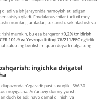
 qiladi va ish jarayonida namoyish etiladigan
ensatsiya qiladi. Foydalanuvchilar turli xil moy
lashi mumkin, jumladan, tezlanish, sekinlashish va
tirishi mumkin, bu esa barqaror
±0,2% toʻldirish
FR 101.9 va Yevropa Ittifoqi 76/211/EEC
ogʻirlik
 mahsulotning berilish miqdori deyarli nolga teng
shqarish: ingichka dvigatel
cha
g diapazonda o'zgaradi: past suyuqlikli 5W-30
kos moyigacha. An'anaviy doimiy yurishli
an duch keladi: havo qamal qilinishi va