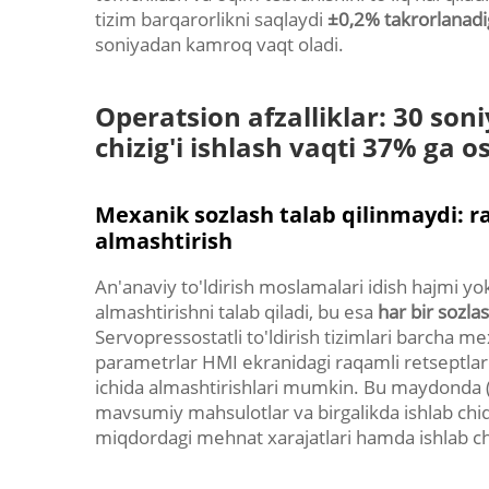
tizim barqarorlikni saqlaydi
±0,2% takrorlanadi
soniyadan kamroq vaqt oladi.
Operatsion afzalliklar: 30 soni
chizig'i ishlash vaqti 37% ga o
Mexanik sozlash talab qilinmaydi: ra
almashtirish
An'anaviy to'ldirish moslamalari idish hajmi yo
almashtirishni talab qiladi, bu esa
har bir sozl
Servopressostatli to'ldirish tizimlari barcha me
parametrlar HMI ekranidagi raqamli retseptlar
ichida almashtirishlari mumkin. Bu maydonda (ki
mavsumiy mahsulotlar va birgalikda ishlab chi
miqdordagi mehnat xarajatlari hamda ishlab chiq