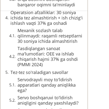
barqaror oqimni ta'minlaydi
Operatsion afzalliklar: 30 soniya
ichida tez almashtirish + ish chizig'i
ishlash vaqti 37% ga oshadi
Mexanik sozlash talab
qilinmaydi: raqamli retseptlarni
30 soniya ichida almashtirish
Tasdiqlangan sanoat
ma'lumotlari: OEE va ishlab
chiqarish hajmi 37% ga oshdi
(PMMI 2024)
Tez-tez so'raladigan savollar
Servodrayvli moy to'ldirish
apparatlari qanday aniqlikka
ega?
Servo boshqaruvi to'ldirish
aniqligini qanday yaxshilaydi?