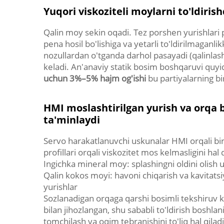
Yuqori viskoziteli moylarni to'ldirish
Qalin moy sekin oqadi. Tez porshen yurishlari 
pena hosil bo'lishiga va yetarli to'ldirilmaganli
nozullardan o'tganda darhol pasayadi (qalinlashi
keladi. An'anaviy statik bosim boshqaruvi quyi
uchun 3%–5% hajm og'ishi
bu partiyalarning bir
HMI moslashtirilgan yurish va orqa
ta'minlaydi
Servo harakatlanuvchi uskunalar HMI orqali bir
profillari orqali viskozitet mos kelmasligini hal q
Ingichka mineral moy: splashingni oldini olish 
Qalin kokos moyi: havoni chiqarish va kavitatsi
yurishlar
Sozlanadigan orqaga qarshi bosimli tekshiruv kl
bilan jihozlangan, shu sababli to'ldirish boshlani
tomchilash va oqim tebranishini to'liq hal qil