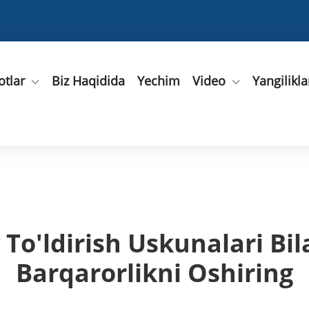
tlar
Biz Haqidida
Yechim
Video
Yangilikla
To'ldirish Uskunalari Bi
Barqarorlikni Oshiring