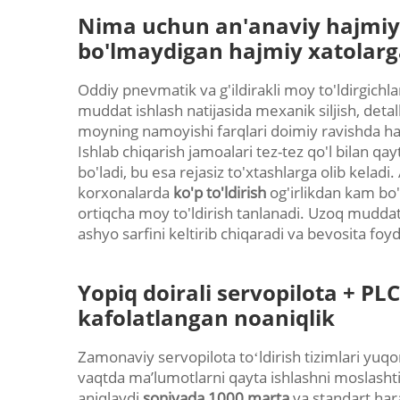
Nima uchun an'anaviy hajmiy t
bo'lmaydigan hajmiy xatolarg
Oddiy pnevmatik va g'ildirakli moy to'ldirgich
muddat ishlash natijasida mexanik siljish, detal
moyning namoyishi farqlari doimiy ravishda ha
Ishlab chiqarish jamoalari tez-tez qo'l bilan qa
bo'ladi, bu esa rejasiz to'xtashlarga olib keladi
korxonalarda
ko'p to'ldirish
og'irlikdan kam bo
ortiqcha moy to'ldirish tanlanadi. Uzoq muddat
ashyo sarfini keltirib chiqaradi va bevosita foy
Yopiq doirali servopilota + P
kafolatlangan noaniqlik
Zamonaviy servopilota toʻldirish tizimlari yuqo
vaqtda maʼlumotlarni qayta ishlashni moslashtir
aniqlaydi
soniyada 1000 marta
va standart har