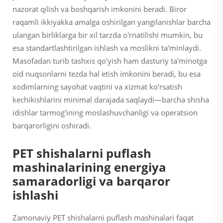
nazorat qilish va boshqarish imkonini beradi. Biror
raqamli ikkiyakka amalga oshirilgan yangilanishlar barcha
ulangan birliklarga bir xil tarzda o'rnatilishi mumkin, bu
esa standartlashtirilgan ishlash va moslikni ta'minlaydi.
Masofadan turib tashxis qo'yish ham dasturiy ta'minotga
oid nuqsonlarni tezda hal etish imkonini beradi, bu esa
xodimlarning sayohat vaqtini va xizmat ko'rsatish
kechikishlarini minimal darajada saqlaydi—barcha shisha
idishlar tarmog'ining moslashuvchanligi va operatsion
barqarorligini oshiradi.
PET shishalarni puflash
mashinalarining energiya
samaradorligi va barqaror
ishlashi
Zamonaviy PET shishalarni puflash mashinalari faqat