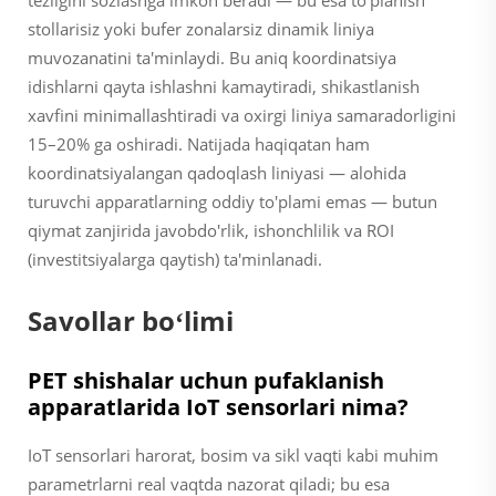
tezligini sozlashga imkon beradi — bu esa to'planish
stollarisiz yoki bufer zonalarsiz dinamik liniya
muvozanatini ta'minlaydi. Bu aniq koordinatsiya
idishlarni qayta ishlashni kamaytiradi, shikastlanish
xavfini minimallashtiradi va oxirgi liniya samaradorligini
15–20% ga oshiradi. Natijada haqiqatan ham
koordinatsiyalangan qadoqlash liniyasi — alohida
turuvchi apparatlarning oddiy to'plami emas — butun
qiymat zanjirida javobdo'rlik, ishonchlilik va ROI
(investitsiyalarga qaytish) ta'minlanadi.
Savollar boʻlimi
PET shishalar uchun pufaklanish
apparatlarida IoT sensorlari nima?
IoT sensorlari harorat, bosim va sikl vaqti kabi muhim
parametrlarni real vaqtda nazorat qiladi; bu esa