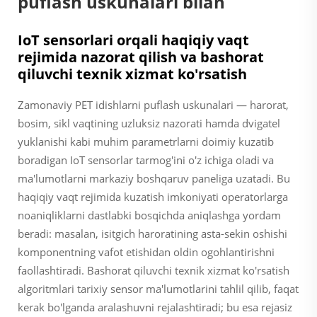
puflash uskunalari bilan
IoT sensorlari orqali haqiqiy vaqt
rejimida nazorat qilish va bashorat
qiluvchi texnik xizmat ko'rsatish
Zamonaviy PET idishlarni puflash uskunalari — harorat,
bosim, sikl vaqtining uzluksiz nazorati hamda dvigatel
yuklanishi kabi muhim parametrlarni doimiy kuzatib
boradigan IoT sensorlar tarmog'ini o'z ichiga oladi va
ma'lumotlarni markaziy boshqaruv paneliga uzatadi. Bu
haqiqiy vaqt rejimida kuzatish imkoniyati operatorlarga
noaniqliklarni dastlabki bosqichda aniqlashga yordam
beradi: masalan, isitgich haroratining asta-sekin oshishi
komponentning vafot etishidan oldin ogohlantirishni
faollashtiradi. Bashorat qiluvchi texnik xizmat ko'rsatish
algoritmlari tarixiy sensor ma'lumotlarini tahlil qilib, faqat
kerak bo'lganda aralashuvni rejalashtiradi; bu esa rejasiz