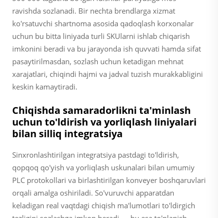
ravishda sozlanadi. Bir nechta brendlarga xizmat
ko'rsatuvchi shartnoma asosida qadoqlash korxonalar
uchun bu bitta liniyada turli SKUlarni ishlab chiqarish
imkonini beradi va bu jarayonda ish quvvati hamda sifat
pasaytirilmasdan, sozlash uchun ketadigan mehnat
xarajatlari, chiqindi hajmi va jadval tuzish murakkabligini
keskin kamaytiradi.
Chiqishda samaradorlikni ta'minlash
uchun to'ldirish va yorliqlash liniyalari
bilan silliq integratsiya
Sinxronlashtirilgan integratsiya pastdagi to'ldirish,
qopqoq qo'yish va yorliqlash uskunalari bilan umumiy
PLC protokollari va birlashtirilgan konveyer boshqaruvlari
orqali amalga oshiriladi. So'vuruvchi apparatdan
keladigan real vaqtdagi chiqish ma'lumotlari to'ldirgich