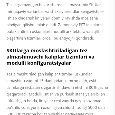
Tez o'zgarayotgan bozor sharoiti — mavsumiy SKUlar,
mintaqaviy variantlar va shaxsiy brendlar kengayishi —
ishlab chiqarish liniyalari doimiy ravishda moslasha
oladigan qilishni talab qiladi. Zamonaviy PET idishlarni
pufaklantirish uskunalari modulli arxitektura va aqlli
o'zgartirish tizimlari orqali bu ehtiyojni qondiradi.
SKUlarga moslashtiriladigan tez
almashinuvchi kalıplar tizimlari va
modulli konfiguratsiyalar
Tez almashtiriladigan kalıplar tizimlari uskunalar
almashinu vaqtini 15 daqiqadan kamroq qilib, eski
tizimlarga nisbatan o'zgartirish davom etishini 80% gacha
qisqartiradi. Modulli isitish va purkash stansiyalari bilan
juftlashgan holda, liniyalar real vaqtda qayta sozlanadi:
bo'shliq soni, yurish uzunligi va chiqish tezligi 5000 dan
500 000 tagacha bo'lgan idishlar partiyasiga mos