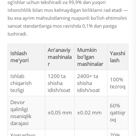
og'ishlar uchun tekshiradi va 99,9% dan yuqori
ishonchlilik bilan mos kelmaydigan birliklarni rad etadi —
bu esa ayrim mahsulotlarning nuqsonli bo'lish ehtimolini
sanoat standartlariga mos ravishda 0,1% dan pastga
tushiradi.
An'anaviy
Mumkin
Ishlash
Yaxshi
mashinala
bo'lgan
me'yori
lash
r
mashinalar
Ishlab
1200 ta
2400+ ta
100%
chiqarish
shisha
shisha
tezroq
tezligi
idish/soat
idish/soat
Devor
60%
qalinligi
±0,05 mm
±0.02 mm
qattiqr
noaniqlik
oq
darajasi
Xomashyo
70%