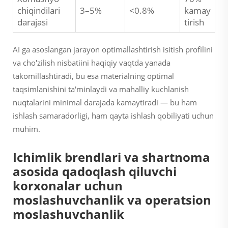
chiqindilari
3–5%
<0.8%
kamay
darajasi
tirish
AI ga asoslangan jarayon optimallashtirish isitish profilini
va cho'zilish nisbatiini haqiqiy vaqtda yanada
takomillashtiradi, bu esa materialning optimal
taqsimlanishini ta'minlaydi va mahalliy kuchlanish
nuqtalarini minimal darajada kamaytiradi — bu ham
ishlash samaradorligi, ham qayta ishlash qobiliyati uchun
muhim.
Ichimlik brendlari va shartnoma
asosida qadoqlash qiluvchi
korxonalar uchun
moslashuvchanlik va operatsion
moslashuvchanlik