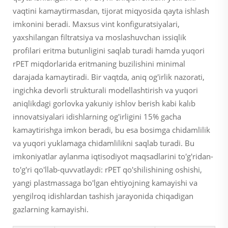
vaqtini kamaytirmasdan, tijorat miqyosida qayta ishlash
imkonini beradi. Maxsus vint konfiguratsiyalari,
yaxshilangan filtratsiya va moslashuvchan issiqlik
profilari eritma butunligini saqlab turadi hamda yuqori
rPET miqdorlarida eritmaning buzilishini minimal
darajada kamaytiradi. Bir vaqtda, aniq og'irlik nazorati,
ingichka devorli strukturali modellashtirish va yuqori
aniqlikdagi gorlovka yakuniy ishlov berish kabi kalıb
innovatsiyalari idishlarning og'irligini 15% gacha
kamaytirishga imkon beradi, bu esa bosimga chidamlilik
va yuqori yuklamaga chidamlilikni saqlab turadi. Bu
imkoniyatlar aylanma iqtisodiyot maqsadlarini to'g'ridan-
to'g'ri qo'llab-quvvatlaydi: rPET qo'shilishining oshishi,
yangi plastmassaga bo'lgan ehtiyojning kamayishi va
yengilroq idishlardan tashish jarayonida chiqadigan
gazlarning kamayishi.