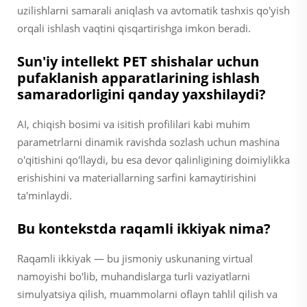
uzilishlarni samarali aniqlash va avtomatik tashxis qo'yish
orqali ishlash vaqtini qisqartirishga imkon beradi.
Sun'iy intellekt PET shishalar uchun
pufaklanish apparatlarining ishlash
samaradorligini qanday yaxshilaydi?
AI, chiqish bosimi va isitish profililari kabi muhim
parametrlarni dinamik ravishda sozlash uchun mashina
o'qitishini qo'llaydi, bu esa devor qalinligining doimiylikka
erishishini va materiallarning sarfini kamaytirishini
ta'minlaydi.
Bu kontekstda raqamli ikkiyak nima?
Raqamli ikkiyak — bu jismoniy uskunaning virtual
namoyishi bo'lib, muhandislarga turli vaziyatlarni
simulyatsiya qilish, muammolarni oflayn tahlil qilish va