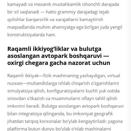
kamayadi va mexanik mustahkamlik ishonchli darajada
bir xil saqlanadi — hatto grammiy darajadagi tejab
qolishlar barqarorlik va xarajatlarni kamaytirish
maqsadlarida muhim ahamiyatga ega bo‘lgan juda yengil
konstruktsiyalarda ham.
Raqamli ikkiyog‘liklar va bulutga
asoslangan avtopark boshqaruvi —
oxirgi chegara gacha nazorat uchun
Raqamli ikkiyak—fizik mashinaning yashaydigan, virtual
nusxasi—muhandislarga ishlab chiqarish o'zgarishlarini
simulyatsiya qilish, konfiguratsiyalarni kuchli yuk ostida
sinovdan o'tkazish va muammolarni oflayn tahlil qilish
imkonini beradi. Bulutga asoslangan avtopark boshqaruvi
bilan integratsiya qilinganda, bu imkoniyat geografik
jihatdan tarqoq korxonalar bo'ylab kengaytiriladi: yagona
platforma butun dunyo bo'ylab o'nlab mashinalarni