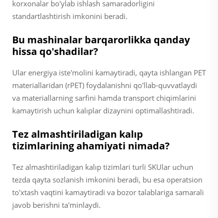
korxonalar bo'ylab ishlash samaradorligini
standartlashtirish imkonini beradi.
Bu mashinalar barqarorlikka qanday
hissa qo'shadilar?
Ular energiya iste'molini kamaytiradi, qayta ishlangan PET
materiallaridan (rPET) foydalanishni qo'llab-quvvatlaydi
va materiallarning sarfini hamda transport chiqimlarini
kamaytirish uchun kalıplar dizaynini optimallashtiradi.
Tez almashtiriladigan kalıp
tizimlarining ahamiyati nimada?
Tez almashtiriladigan kalıp tizimlari turli SKUlar uchun
tezda qayta sozlanish imkonini beradi, bu esa operatsion
to'xtash vaqtini kamaytiradi va bozor talablariga samarali
javob berishni ta'minlaydi.