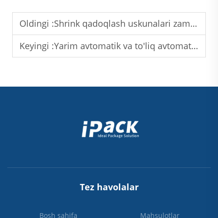
Oldingi :
Shrink qadoqlash uskunalari zamonaviy oziq-ovqat va ichimliklar qadoqlashida o'ynagan ahamiyati
Keyingi :
Yarim avtomatik va to'liq avtomatik PET idish shakllantirish uskunalari solishtirilmoqda
Tez havolalar
Bosh sahifa
Mahsulotlar