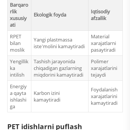
Barqaro
rlik
Iqtisodiy
Ekologik foyda
xususiy
afzallik
ati
RPET
Material
Yangi plastmassa
bilan
xarajatlarni
iste'molini kamaytiradi
moslik
pasaytiradi
Yengillik
Tashish jarayonida
Polimer
ka
chiqadigan gazlarning
xarajatlarini
intilish
miqdorini kamaytiradi
tejaydi
Energiy
Foydalanish
a qayta
Karbon izini
xarajatlarini
ishlashi
kamaytiradi
kamaytiradi
ga
PET idishlarni puflash