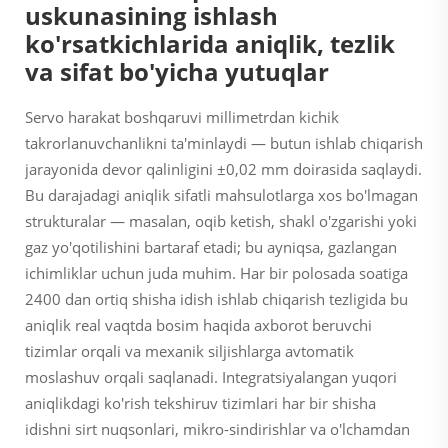
uskunasining ishlash
ko'rsatkichlarida aniqlik, tezlik
va sifat bo'yicha yutuqlar
Servo harakat boshqaruvi millimetrdan kichik
takrorlanuvchanlikni ta'minlaydi — butun ishlab chiqarish
jarayonida devor qalinligini ±0,02 mm doirasida saqlaydi.
Bu darajadagi aniqlik sifatli mahsulotlarga xos bo'lmagan
strukturalar — masalan, oqib ketish, shakl o'zgarishi yoki
gaz yo'qotilishini bartaraf etadi; bu ayniqsa, gazlangan
ichimliklar uchun juda muhim. Har bir polosada soatiga
2400 dan ortiq shisha idish ishlab chiqarish tezligida bu
aniqlik real vaqtda bosim haqida axborot beruvchi
tizimlar orqali va mexanik siljishlarga avtomatik
moslashuv orqali saqlanadi. Integratsiyalangan yuqori
aniqlikdagi ko'rish tekshiruv tizimlari har bir shisha
idishni sirt nuqsonlari, mikro-sindirishlar va o'lchamdan