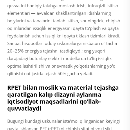
quvvatini haqiqiy talabga moslashtirish, infraqizil isitish
elementlari — avvaldan shakllantirilgan idishlarning
bo'ylarini va tanalarini tanlab isitish, shuningdek, chiqish
oqimlaridan issiqlik energiyasini qayta to'plash va qayta
foydalanish uchun issiqlikni qayta tiklash tizimlari kiradi.
Sanoat hisobotlari oddiy uskunalarga nisbatan o'rtacha
20–25% energiya tejashni tasdiqlaydi; eng yuqori
darajadagi butunlay elektrli modellarda to'liq issiqlik
optimallashtirilishi va pnevmatik yo'qotishlarning yo'q
qilinishi natijasida tejash 50% gacha yetadi.
RPET bilan moslik va material tejashga
qaratilgan kalıp dizayni aylanma
iqtisodiyot maqsadlarini qo'llab-
quvvatlaydi
Bugungi kundagi uskunalar iste'mol qilinganidan keyingi
qayta ishlangan PET (rPET) ni chiqish sifatini yoki sikl