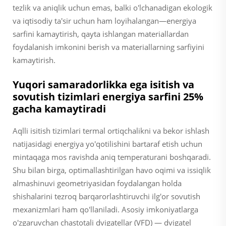
tezlik va aniqlik uchun emas, balki o'lchanadigan ekologik
va iqtisodiy ta'sir uchun ham loyihalangan—energiya
sarfini kamaytirish, qayta ishlangan materiallardan
foydalanish imkonini berish va materiallarning sarfiyini
kamaytirish.
Yuqori samaradorlikka ega isitish va
sovutish tizimlari energiya sarfini 25%
gacha kamaytiradi
Aqlli isitish tizimlari termal ortiqchalikni va bekor ishlash
natijasidagi energiya yo'qotilishini bartaraf etish uchun
mintaqaga mos ravishda aniq temperaturani boshqaradi.
Shu bilan birga, optimallashtirilgan havo oqimi va issiqlik
almashinuvi geometriyasidan foydalangan holda
shishalarini tezroq barqarorlashtiruvchi ilg'or sovutish
mexanizmlari ham qo'llaniladi. Asosiy imkoniyatlarga
o'zgaruvchan chastotali dvigatellar (VFD) — dvigatel