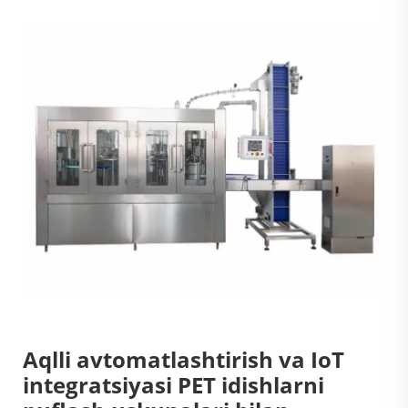
Aqlli avtomatlashtirish va IoT
integratsiyasi PET idishlarni