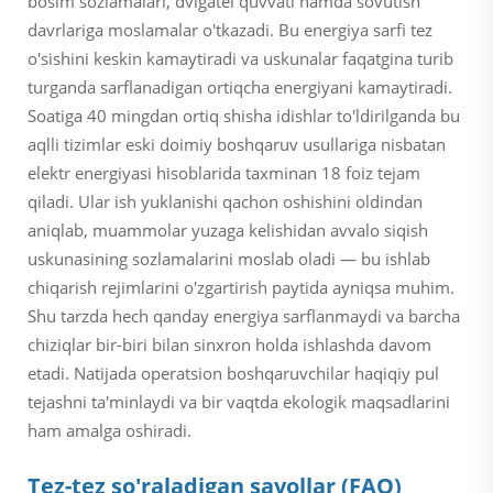
bosim sozlamalari, dvigatel quvvati hamda sovutish
davrlariga moslamalar o'tkazadi. Bu energiya sarfi tez
o'sishini keskin kamaytiradi va uskunalar faqatgina turib
turganda sarflanadigan ortiqcha energiyani kamaytiradi.
Soatiga 40 mingdan ortiq shisha idishlar to'ldirilganda bu
aqlli tizimlar eski doimiy boshqaruv usullariga nisbatan
elektr energiyasi hisoblarida taxminan 18 foiz tejam
qiladi. Ular ish yuklanishi qachon oshishini oldindan
aniqlab, muammolar yuzaga kelishidan avvalo siqish
uskunasining sozlamalarini moslab oladi — bu ishlab
chiqarish rejimlarini o'zgartirish paytida ayniqsa muhim.
Shu tarzda hech qanday energiya sarflanmaydi va barcha
chiziqlar bir-biri bilan sinxron holda ishlashda davom
etadi. Natijada operatsion boshqaruvchilar haqiqiy pul
tejashni ta'minlaydi va bir vaqtda ekologik maqsadlarini
ham amalga oshiradi.
Tez-tez so'raladigan savollar (FAQ)