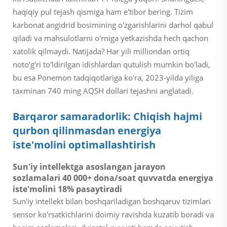
haqiqiy pul tejash qismiga ham e'tibor bering. Tizim
karbonat angidrid bosimining o'zgarishlarini darhol qabul
qiladi va mahsulotlarni o'rniga yetkazishda hech qachon
xatolik qilmaydi. Natijada? Har yili milliondan ortiq
noto'g'ri to'ldirilgan idishlardan qutulish mumkin bo'ladi,
bu esa Ponemon tadqiqotlariga ko'ra, 2023-yilda yiliga
taxminan 740 ming AQSH dollari tejashni anglatadi.
Barqaror samaradorlik: Chiqish hajmi
qurbon qilinmasdan energiya
iste'molini optimallashtirish
Sun'iy intellektga asoslangan jarayon
sozlamalari 40 000+ dona/soat quvvatda energiya
iste'molini 18% pasaytiradi
Sun'iy intellekt bilan boshqariladigan boshqaruv tizimlari
sensor ko'rsatkichlarini doimiy ravishda kuzatib boradi va