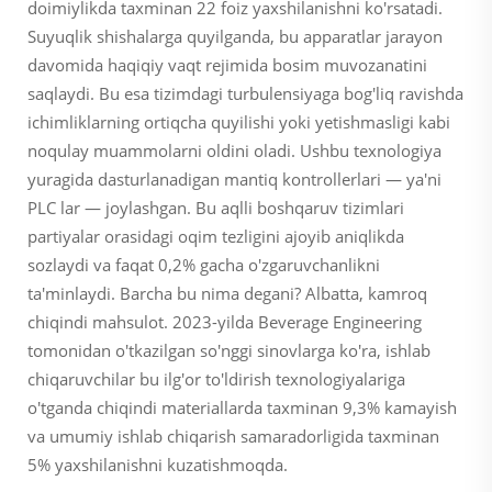
doimiylikda taxminan 22 foiz yaxshilanishni ko'rsatadi.
Suyuqlik shishalarga quyilganda, bu apparatlar jarayon
davomida haqiqiy vaqt rejimida bosim muvozanatini
saqlaydi. Bu esa tizimdagi turbulensiyaga bog'liq ravishda
ichimliklarning ortiqcha quyilishi yoki yetishmasligi kabi
noqulay muammolarni oldini oladi. Ushbu texnologiya
yuragida dasturlanadigan mantiq kontrollerlari — ya'ni
PLC lar — joylashgan. Bu aqlli boshqaruv tizimlari
partiyalar orasidagi oqim tezligini ajoyib aniqlikda
sozlaydi va faqat 0,2% gacha o'zgaruvchanlikni
ta'minlaydi. Barcha bu nima degani? Albatta, kamroq
chiqindi mahsulot. 2023-yilda Beverage Engineering
tomonidan o'tkazilgan so'nggi sinovlarga ko'ra, ishlab
chiqaruvchilar bu ilg'or to'ldirish texnologiyalariga
o'tganda chiqindi materiallarda taxminan 9,3% kamayish
va umumiy ishlab chiqarish samaradorligida taxminan
5% yaxshilanishni kuzatishmoqda.