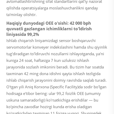
avtomatlashtirishning sifat standartlarini qat'iy nazorat
qilishda operatsiyalarga moslashuvchanlikni qanday
ta'minlay olishtir.
Haqiqiy dunyodagi OEE o'sishi: 42 000 bph
quvvatli gazlangan ichimliklarni to'ldirish
liniyasida 99,2%
Ishlab chiqarish liniyamizdagi sensor boshqaruvchi
servomotorlar konveyer indekslashini hamda shu qiyinlik
tug'diradigan to'ldiruvchi nozullarni ishlayotganda, ya'ni
kuniga 24 soat, haftasiga 7 kun uzluksiz ishlash
jarayonida sozlash imkonini beradi. Bu tizim har soatda
taxminan 42 ming dona idishni qayta ishlash tezligida
ishlab chiqarish jarayonini doimiy ravishda saqlab turadi.
O'tgan yili Aniq Korxona (Specific Facility)da sodir bo'lgan
hodisaga e'tibor bering: ular 99,2 foizlik OEE (umumiy
uskuna samaradorligi) ko'rsatkichiga erishdilar — bu
ko'pincha zavodlar hozirgi kunda erisha oladigan
ko'rsatkichdan taxminan 11 foizga yuqori. Shuningdek,