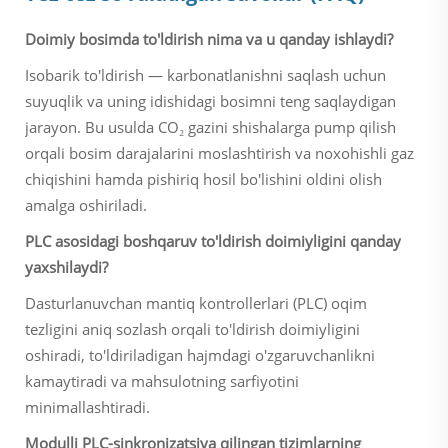
Doimiy bosimda to'ldirish nima va u qanday ishlaydi?
Isobarik to'ldirish — karbonatlanishni saqlash uchun
suyuqlik va uning idishidagi bosimni teng saqlaydigan
jarayon. Bu usulda CO₂ gazini shishalarga pump qilish
orqali bosim darajalarini moslashtirish va noxohishli gaz
chiqishini hamda pishiriq hosil bo'lishini oldini olish
amalga oshiriladi.
PLC asosidagi boshqaruv to'ldirish doimiyligini qanday
yaxshilaydi?
Dasturlanuvchan mantiq kontrollerlari (PLC) oqim
tezligini aniq sozlash orqali to'ldirish doimiyligini
oshiradi, to'ldiriladigan hajmdagi o'zgaruvchanlikni
kamaytiradi va mahsulotning sarfiyotini
minimallashtiradi.
Modulli PLC-sinkronizatsiya qilingan tizimlarning