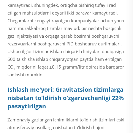
kamaytiradi, shuningdek, ortiqcha pishiriq tufayli rad
etilgan mahsulotlarni deyarli ikki baravar kamaytiradi.
Chegaralarni kengaytirayotgan kompaniyalar uchun yana
ham murakkabroq tizimlar mavjud: bir nechta bosqichli
gaz injektsiyasi va orqaga qarab bosimni boshqaruvchi
rezervuarlarni boshqaruvchi PID boshqaruv qurilmalari.
Ushbu ilg'or tizimlar ishlab chiqarish liniyalari daqiqasiga
600 ta shisha ishlab chiqarayotgan paytda ham eritilgan
CO₂ miqdorini faqat ±0,15 gramm/litr doirasida barqaror
saqlashi mumkin.
Ishlash me'yori: Gravitatsion tizimlarga
nisbatan to'ldirish o'zgaruvchanligi 22%
pasaytirilgan
Zamonaviy gazlangan ichimliklarni to'ldirish tizimlari eski
atmosferaviy usullarga nisbatan to'ldirish hajmi