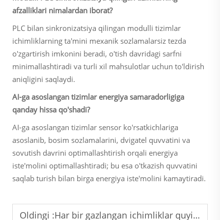
afzalliklari nimalardan iborat?
PLC bilan sinkronizatsiya qilingan modulli tizimlar
ichimliklarning ta'mini mexanik sozlamalarsiz tezda
o'zgartirish imkonini beradi, o'tish davridagi sarfni
minimallashtiradi va turli xil mahsulotlar uchun to'ldirish
aniqligini saqlaydi.
AI-ga asoslangan tizimlar energiya samaradorligiga
qanday hissa qo'shadi?
AI-ga asoslangan tizimlar sensor ko'rsatkichlariga
asoslanib, bosim sozlamalarini, dvigatel quvvatini va
sovutish davrini optimallashtirish orqali energiya
iste'molini optimallashtiradi; bu esa o'tkazish quvvatini
saqlab turish bilan birga energiya iste'molini kamaytiradi.
Oldingi :
Har bir gazlangan ichimliklar quyish uskunasining qanoatlantirishi kerak bo'lgan xavfsizlik va gigiyena standartlari