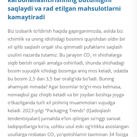
saqlaydi va rad etilgan mahsulotlarni
kamaytiradi
Biz izobarik to'ldirish haqida gapirganimizda, aslida biz
ichimlik va uning idishidagi bosimni quyishdan oldin bir
xil qilib saqlash orqali shu qimmatli pufaklarni saqlash
usulini nazarda tutamiz. Bu jarayon CO₂ ni shishalarga
siqib berish orqali amalga oshiriladi, shunda shishadagi
bosim suyuqlik ichidagi bosimga aniq mos keladi, odatda
bu bosim 2,5 dan 3,5 bar oralig'ida bo'ladi. Buning
ahamiyati nimada? Agar bosimlar to'g'ri mos kelmasa,
nomaqbul gaz chiqib ketadi va bir joydan boshqa joyga
o'tkazilganda turli xil pishiriq muammolari vujudga
keladi. 2023-yilgi "Packaging Trends" (Qadoqlash
tendentsiyalari) jurnalida e'lon qilingan so'nggi sanoat
tadqiqotlariga ko'ra, ushbu usul eski og'irlikka asoslangan
usullarga nisbatan CO₂ yo'qotishlarini taxminan 34 foizga