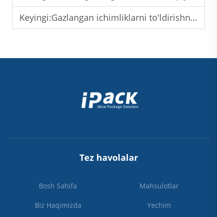
Keyingi:
Gazlangan ichimliklarni to'ldirishning kelajagi: Aqlli, tezroq va ishonchliroq uskunalar
Tez havolalar
Bosh Sahifa
Mahsulotlar
Biz Haqimizda
Yechim