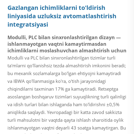
Gazlangan ichimliklarni to'ldirish
liniyasida uzluksiz avtomatlashtirish
integratsiyasi
Modulli, PLC bilan sinxronlashtirilgan dizayn —
ishlanmayotgan vaqtni kamaytirmasdan
ichimliklarni moslashuvchan almashtirish uchun
Modulli va PLC bilan sinxronlashtirilgan tizimlar turli
ta'mlarni qo'llanishsiz tezda almashtirish imkonini beradi;
bu mexanik sozlamalarga bo'lgan ehtiyojni kamaytiradi
va IBWA qo'llanmasiga ko'ra, o'tish jarayonidagi
chiqindilarni taxminan 17% ga kamaytiradi. Retseptga
asoslangan boshqaruv tizimlari suyuqlikning turli qalinligi
va idish turlari bilan ishlaganda ham to'ldirishni ±0,5%
aniqlikda saqlaydi. Yevropadagi bir katta zavod sakkizta
turli mahsulotni bir vaqtda qayta ishlash sharoitida oylik
ishlanmayotgan vaqtni deyarli 43 soatga kamaytirgan. Bu