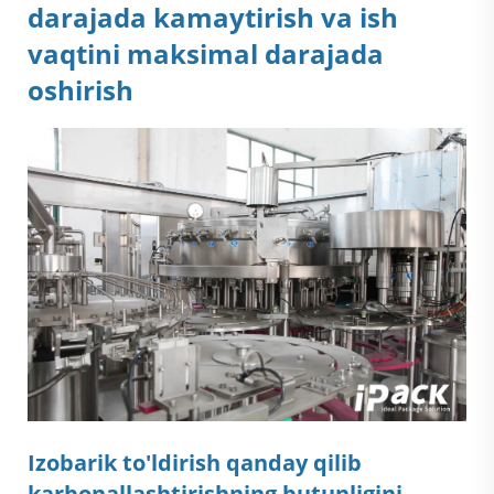
darajada kamaytirish va ish
vaqtini maksimal darajada
oshirish
Izobarik to'ldirish qanday qilib
karbonallashtirishning butunligini