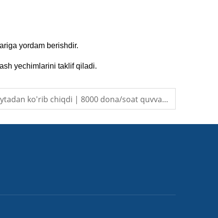
lariga yordam berishdir.
h yechimlarini taklif qiladi.
lpack Nigeriya mijozini qaytadan ko'rib chiqdi | 8000 dona/soat quvvatli 750 ml suv quyish liniyasi barqaror ishlamoqda. Subtitr: Zhangjiagang lpack Machine Co., Ltd – Afrika bozori bo'yicha holat tadqiqoti