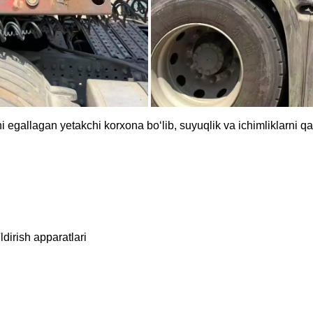
i egallagan yetakchi korxona bo‘lib, suyuqlik va ichimliklarni q
dirish apparatlari