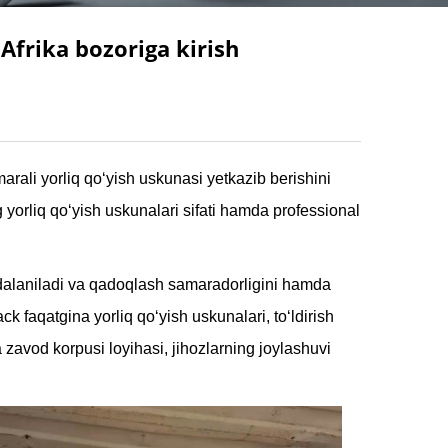
Afrika bozoriga kirish
ali yorliq qo‘yish uskunasi yetkazib berishini
 yorliq qo‘yish uskunalari sifati hamda professional
oydalaniladi va qadoqlash samaradorligini hamda
ck faqatgina yorliq qo‘yish uskunalari, to‘ldirish
a zavod korpusi loyihasi, jihozlarning joylashuvi