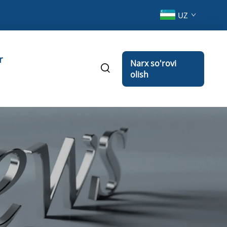
UZ
r
Narx so'rovi
olish