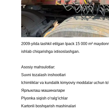
2009-yilda tashkil etilgan Ipack 15 000 m² maydonn
ishlab chiqarishga ixtisoslashgan.
Asosiy mahsulotlar:
Suvni tozalash inshootlari
Ichimliklar va kundalik kimyoviy moddalar uchun to'l
Ярлыклаш машиналари
Plyonka siqish o‘ralg‘ichlar
Kartonli boshqarish mashinalari