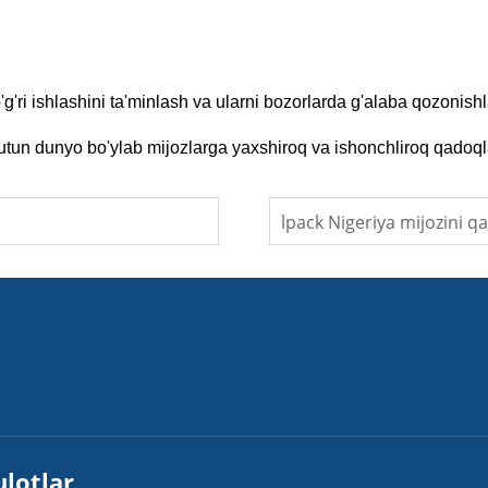
g'ri ishlashini ta'minlash va ularni bozorlarda g'alaba qozonish
tun dunyo bo'ylab mijozlarga yaxshiroq va ishonchliroq qadoqlas
lotlar