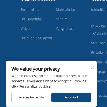
Bosh sahifa
Mahsulotlar
ichimlikla
Biz Haqidida
Yechim
Moy / Kir
Video
Yangiliklar
To'ldirish
Biz bilan bog'lanish
Suv Tozal
Etiketlas
Shisha Tu
We value your privacy
Qopqoqni
We use cookies and similar tools to provide our
services. If you don't want to accept all cookies,
Xomashy
click Personalize cookies.
Mualliflik huquqi © Zhangjiagang Ipack Machine Co., Ltd -
Maxfiy
Personalize cookies
Accept all