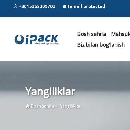
+8615262309703
[email protected]
Bosh sahifa
Mahsulo
Biz bilan bog'lanish
Yangiliklar
Bosh sahifa
>
Yangiliklar