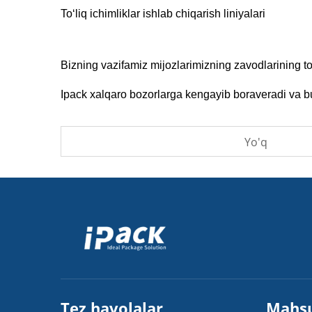
To‘liq ichimliklar ishlab chiqarish liniyalari
Bizning vazifamiz mijozlarimizning zavodlarining to'
Ipack xalqaro bozorlarga kengayib boraveradi va bu
Yo'q
Tez havolalar
Mahsu