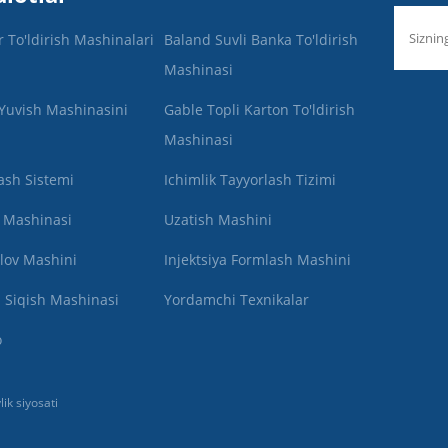
r To'ldirish Mashinalari
Baland Suvli Banka To'ldirish
Mashinasi
 Yuvish Mashinasini
Gable Topli Karton To'ldirish
Mashinasi
ash Sistemi
Ichimlik Tayyorlash Tizimi
h Mashinasi
Uzatish Mashini
lov Mashini
Injektsiya Formlash Mashini
 Siqish Mashinasi
Yordamchi Texnikalar
o
lik siyosati