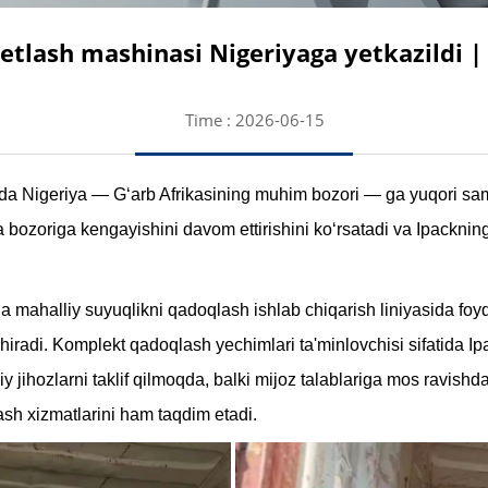
ketlash mashinasi Nigeriyaga yetkazildi | 
Time : 2026-06-15
a Nigeriya — G‘arb Afrikasining muhim bozori — ga yuqori samar
bozoriga kengayishini davom ettirishini ko‘rsatadi va Ipackning
da mahalliy suyuqlikni qadoqlash ishlab chiqarish liniyasida f
oshiradi. Komplekt qadoqlash yechimlari ta'minlovchisi sifatida Ipa
y jihozlarni taklif qilmoqda, balki mijoz talablariga mos ravishd
ash xizmatlarini ham taqdim etadi.