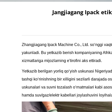
Jangjiagang Ipack eti
Zhangjiagang Ipack Machine Co., Ltd. so‘nggi vaqtd
yakunladi. Bu yetkazib berish kompaniyaning Afrika 
xizmatlariga mijozlarning e'tirofini aks ettiradi.
Yetkazib berilgan yorliq qo‘yish uskunasi Nigeriya
tashqi ko‘rinishning bir xilligini sezilarli darajada 
uskunalari va suvni tozalash o‘rnatmalari kabi asosi
hamda suv/gaz/elektr kabellari joylashuvini loyihal