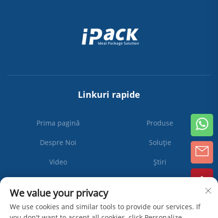
Linkuri rapide
Prima pagină
Produse
Despre Noi
Soluție
Video
Știri
Contactați-Ne
We value your privacy
We use cookies and similar tools to provide our services. If
you don't want to accept all cookies, click Personalize