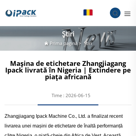
RO
Știri
Prima pagină
>
Știri
Mașina de etichetare Zhangjiagang
Ipack livrată în Nigeria | Extindere pe
piața africană
Time : 2026-06-15
Zhangjiagang Ipack Machine Co., Ltd. a finalizat recent
livrarea unei mașini de etichetare de înaltă performanță
către Nigeria, o piață-cheie din Africa de Vest. Această