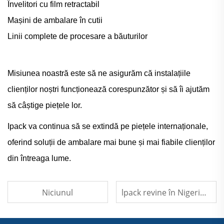
Învelitori cu film retractabil
Mașini de ambalare în cutii
Linii complete de procesare a băuturilor
Misiunea noastră este să ne asigurăm că instalațiile
clienților noștri funcționează corespunzător și să îi ajutăm
să câștige piețele lor.
Ipack va continua să se extindă pe piețele internaționale,
oferind soluții de ambalare mai bune și mai fiabile clienților
din întreaga lume.
Niciunul
lpack revine în Nigeria la clientul său | Linie de umplere pentru apă îmbuteliată de 8.000 btl/h, 750 ml, funcționând stabil Subtitlu: Zhangjiagang lpack Machine Co., Ltd – Studiu de caz pe piața africană