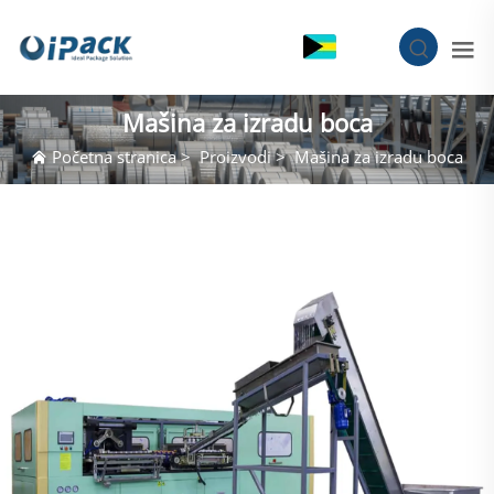
BS
Mašina za izradu boca
Početna stranica
>
Proizvodi
>
Mašina za izradu boca