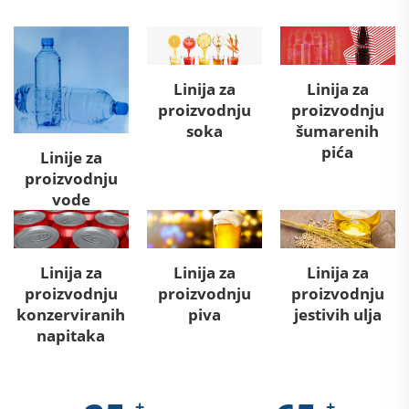
Linija za
Linija za
proizvodnju
proizvodnju
soka
šumarenih
pića
Linije za
proizvodnju
vode
Linija za
Linija za
Linija za
proizvodnju
proizvodnju
proizvodnju
konzerviranih
piva
jestivih ulja
napitaka