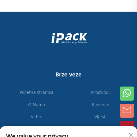
Brze veze
Početna stranica
Proizvodi
O Nama
Rjesenje
Video
Vijesti
Kontaktirajte nas
We value your privacy