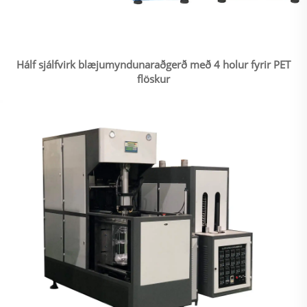
Hálf sjálfvirk blæjumyndunaraðgerð með 4 holur fyrir PET
flöskur