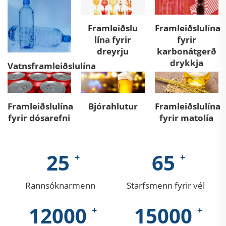
Framleiðslu
Framleiðslulína
lína fyrir
fyrir
dreyrju
karbonátgerð
drykkja
Vatnsframleiðslulína
Framleiðslulína
Bjórahlutur
Framleiðslulína
fyrir dósarefni
fyrir matolía
25
65
Rannsóknarmenn
Starfsmenn fyrir vél
12000
15000