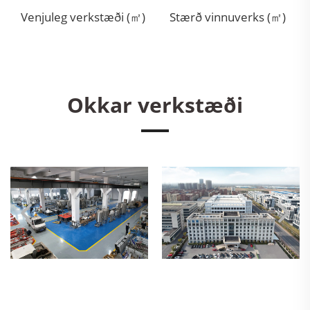
Venjuleg verkstæði (㎡)
Stærð vinnuverks (㎡)
Okkar verkstæði