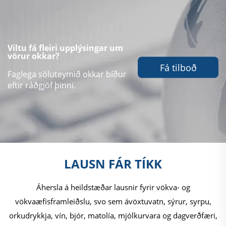
Viltu fá fleiri upplýsingar um
vörur okkar?
Fá tilboð
Faglega söluteymið okkar bíður
eftir ráðgjöf þinni.
LAUSN FÁR TÍKK
Áhersla á heildstæðar lausnir fyrir vökva- og
vökvaæfisframleiðslu, svo sem ávöxtuvatn, sýrur, syrpu,
orkudrykkja, vín, bjór, matolía, mjólkurvara og dagverðfæri,