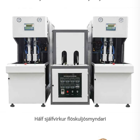
Hálf sjálfvirkur flöskuljósmyndari