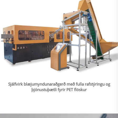
Sjálfvirk blæjumyndunaraðgerð með fulla rafstýringu og
þjónustuþætli fyrir PET flöskur