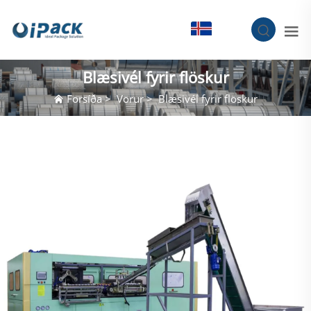
IS
Blæsivél fyrir flöskur
Forsíða
>
Vörur
>
Blæsivél fyrir flöskur