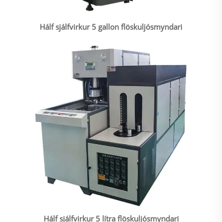
Hálf sjálfvirkur 5 gallon flöskuljósmyndari
Hálf sjálfvirkur 5 lítra flöskuljósmyndari