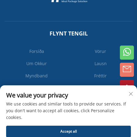
FLYNT TENGIL
Forsíða
Vörur
Um Okkur
Lausn
Myndband
Fréttir
Hafa Samband Við Okkur
We value your privacy
We use cookies and similar tools to provide our services. If
you don't want to accept all cookies, click Personalize
Gerast
cookies.
áskrifandi
Accept all