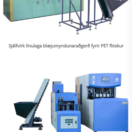
Sjálfvirk línulaga blæjumyndunaraðgerð fyrir PET flöskur