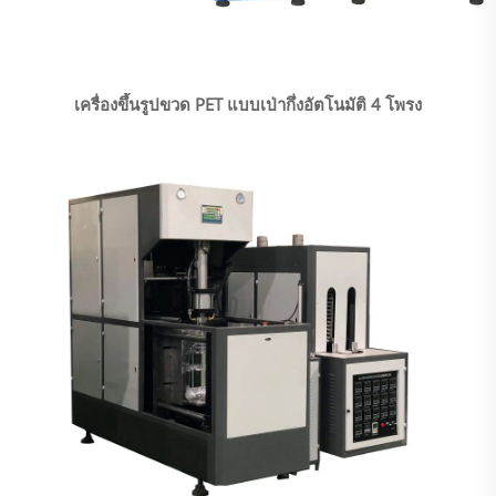
เครื่องขึ้นรูปขวด PET แบบเป่ากึ่งอัตโนมัติ 4 โพรง