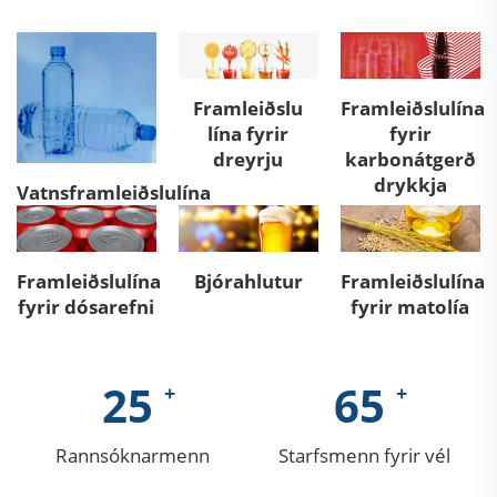
Framleiðslu
Framleiðslulína
lína fyrir
fyrir
dreyrju
karbonátgerð
drykkja
Vatnsframleiðslulína
Framleiðslulína
Bjórahlutur
Framleiðslulína
fyrir dósarefni
fyrir matolía
25
65
Rannsóknarmenn
Starfsmenn fyrir vél