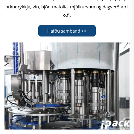
orkudrykkja, vín, bjór, matolía, mjólkurvara og dagverðfæri,
o.fl.
Hafðu samband >>