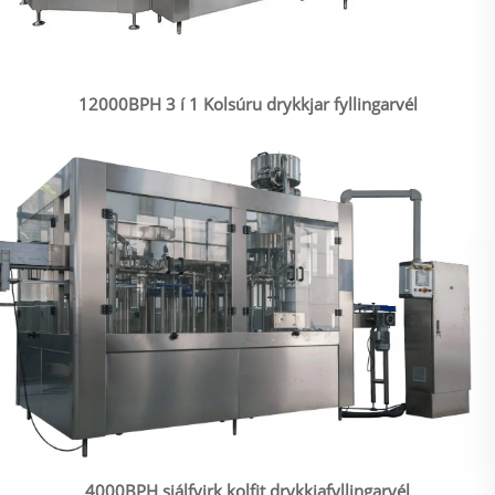
12000BPH 3 í 1 Kolsúru drykkjar fyllingarvél
4000BPH sjálfvirk kolfit drykkjafyllingarvél