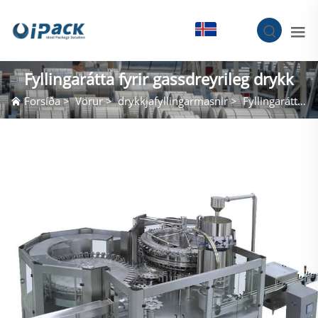
IS
Fyllingarátta fyrir gassdreyrileg drykk
Forsíða
>
Vörur
>
drykkjafyllingarmasnir
>
Fyllingarátta fyrir gassdreyrileg drykk