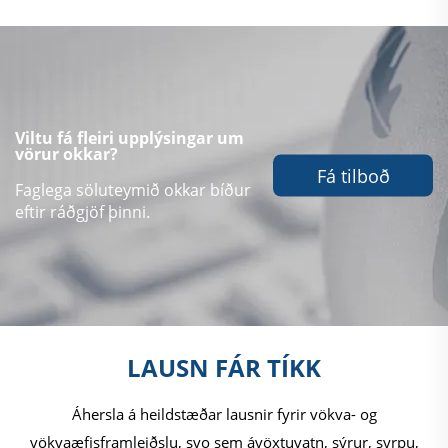
Viltu fá fleiri upplýsingar um
vörur okkar?
Fá tilboð
Faglega söluteymið okkar bíður
eftir ráðgjöf þinni.
LAUSN FÁR TÍKK
Áhersla á heildstæðar lausnir fyrir vökva- og
vökvaæfisframleiðslu, svo sem ávöxtuvatn, sýrur, syrpu,