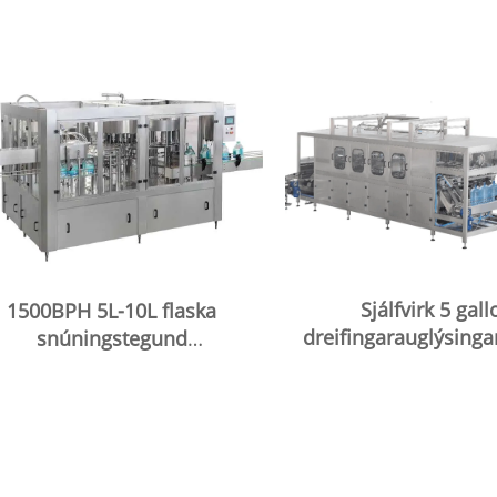
Sjálfvirk 5 gall
1500BPH 5L-10L flaska
dreifingarauglýsingar
snúningstegund
vatn
vatnsfyllingarvélar