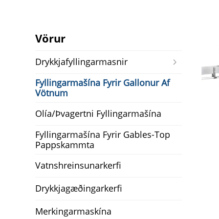
Vörur
Drykkjafyllingarmasnir
Fyllingarmašína Fyrir Gallonur Af
Vötnum
Olía/þvagertni Fyllingarmašína
Fyllingarmašína Fyrir Gables-Top
Pappskammta
Vatnshreinsunarkerfi
Drykkjagæðingarkerfi
Merkingarmaskína