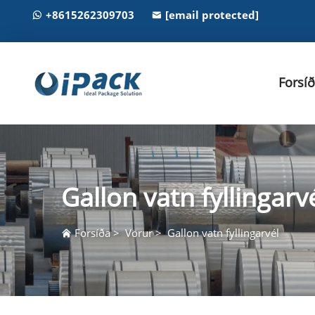
+8615262309703
[email protected]
Forsí
Gallon vatn fyllingarv
Forsíða
>
Vörur
>
Gallon vatn fyllingarvél