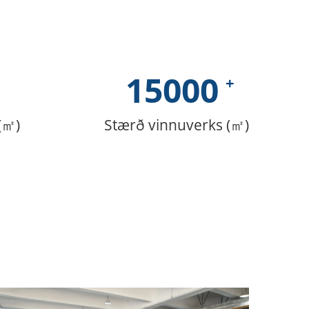
15000
(㎡)
Stærð vinnuverks (㎡)