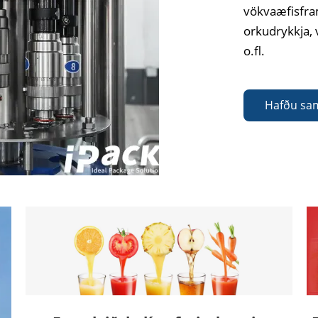
vökvaæfisfram
orkudrykkja, 
o.fl.
Hafðu sa