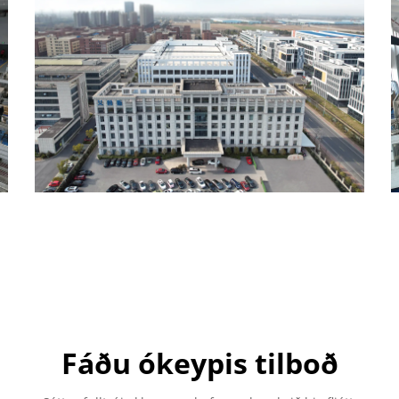
Fáðu ókeypis tilboð