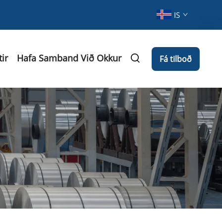
IS
tir
Hafa Samband Við Okkur
Fá tilboð