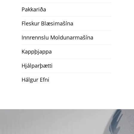
Pakkariða
Fleskur Blæsimašína
Innrennslu Moldunarmašína
Kappþjappa
Hjálparþætti
Hálgur Efni