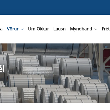
ða
Vörur
Um Okkur
Lausn
Myndband
Frét
él