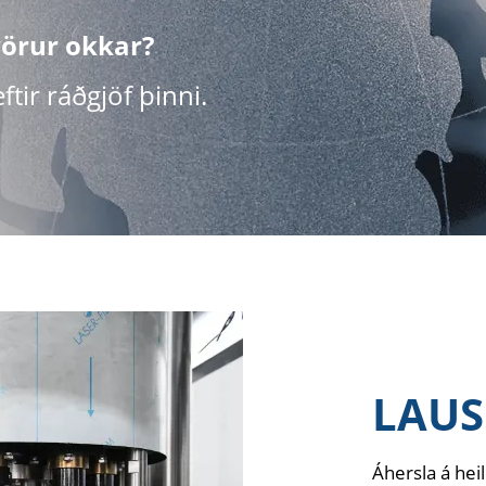
 vörur okkar?
tir ráðgjöf þinni.
LAUS
Áhersla á hei