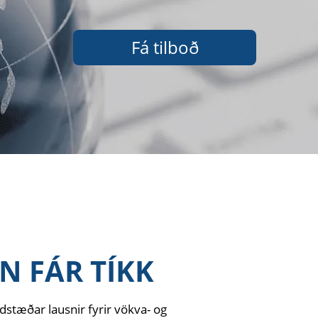
Fá tilboð
N FÁR TÍKK
ldstæðar lausnir fyrir vökva- og