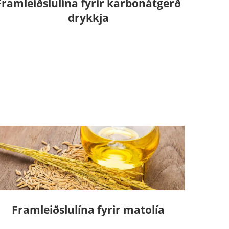
Framleiðslulína fyrir karbonátgerð
drykkja
Framleiðslulína fyrir matolía