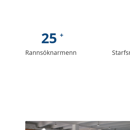
25
Rannsóknarmenn
Starfs