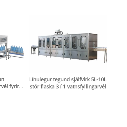
on
Línulegur tegund sjálfvirk 5L-10L
vél fyrir
stór flaska 3 í 1 vatnsfyllingarvél