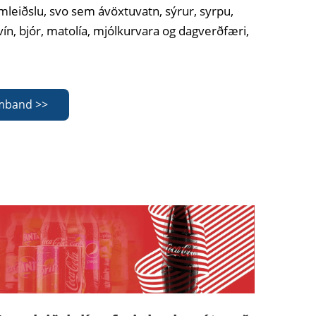
leiðslu, svo sem ávöxtuvatn, sýrur, syrpu,
vín, bjór, matolía, mjólkurvara og dagverðfæri,
mband >>