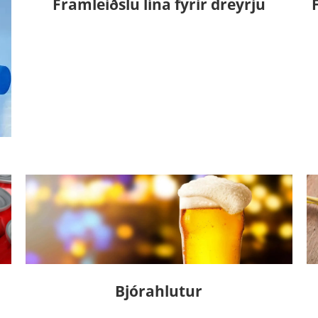
Framleiðslu lína fyrir dreyrju
Bjórahlutur