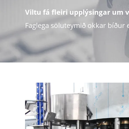
Viltu fá fleiri upplýsingar um
Faglega söluteymið okkar bíður ef