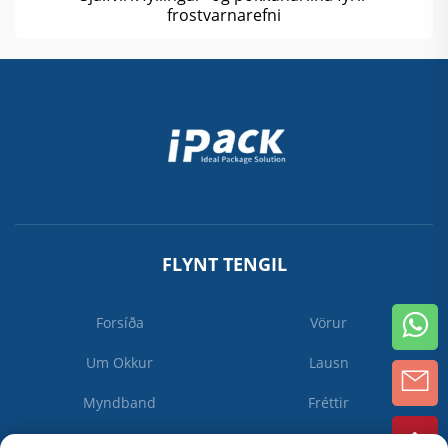
frostvarnarefni
FLYNT TENGIL
Forsíða
Vörur
Um Okkur
Lausn
Myndband
Fréttir
Hafa Samband Við Okkur