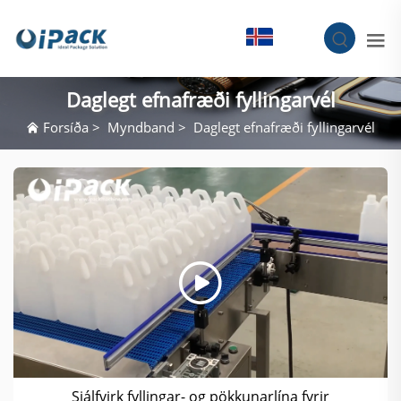
IS
Daglegt efnafræði fyllingarvél
Forsíða
>
Myndband
>
Daglegt efnafræði fyllingarvél
Sjálfvirk fyllingar- og pökkunarlína fyrir