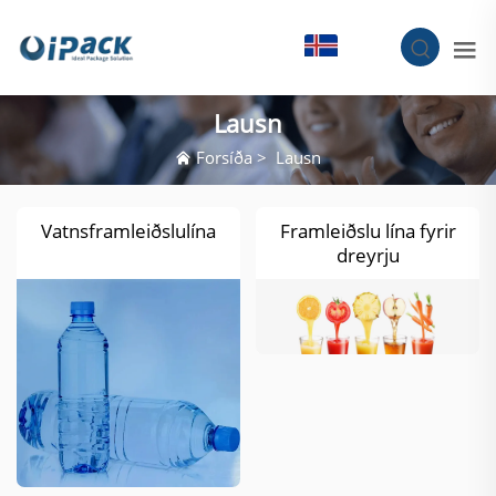
IS
Lausn
Forsíða
>
Lausn
Vatnsframleiðslulína
Framleiðslu lína fyrir
dreyrju