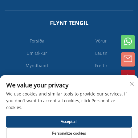
FLYNT TENGIL
Forsíða
Vörur
Um Okkur
Lausn
Myndband
Fréttir
Hafa Samband Við Okkur
We value your privacy
We use cookies and similar tools to provide our services. If
you don't want to accept all cookies, click Personalize
Gerast
cookies.
áskrifandi
Accept all
Höfundarréttur © Zhangjiagang Ipack Machine Co., Ltd -
Stefna um
Personalize cookies
persónuupplýsingar