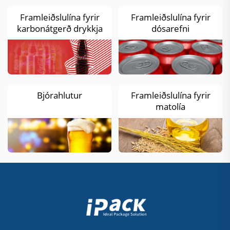
Framleiðslulína fyrir
Framleiðslulína fyrir
karbonátgerð drykkja
dósarefni
Bjórahlutur
Framleiðslulína fyrir
matolía