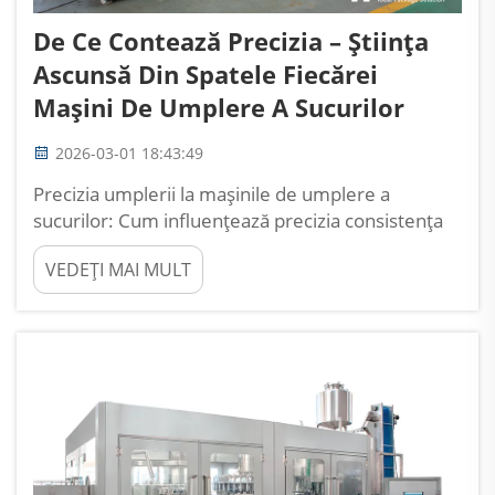
De Ce Contează Precizia – Știința
Ascunsă Din Spatele Fiecărei
Mașini De Umplere A Sucurilor
2026-03-01 18:43:49
Precizia umplerii la mașinile de umplere a
sucurilor: Cum influențează precizia consistența
produselor de suc. De ce o abatere de ±0,5 mL
VEDEȚI MAI MULT
declanșează respingerea unei serii în liniile
premium de suc. Când producătorii de suc
depășesc limita de toleranță de ±0,5 mL, se
confruntă cu autom...