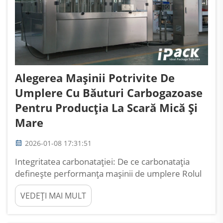
Alegerea Mașinii Potrivite De
Umplere Cu Băuturi Carbogazoase
Pentru Producția La Scară Mică Și
Mare
2026-01-08 17:31:51
Integritatea carbonatației: De ce carbonatația
definește performanța mașinii de umplere Rolul
esențial al prevenirii pierderii CO₂ pentru calitatea
VEDEȚI MAI MULT
produsului și durata de valabilitate Păstrarea
nivelurilor de CO₂ stabile este absolut esențială
pentru menținerea unei calități bune în băuturile