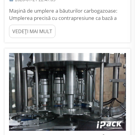
Mașină de umplere a băuturilor carbogazoase:
Umplerea precisă cu contrapresiune ca bază a
retenției de CO2. Fizica solubilității CO2 și de ce
VEDEȚI MAI MULT
potrivirea în timp real a presiunii este obligatorie.
Conform legii lui Henry, cantitatea de CO2 care se
dizolvă în...