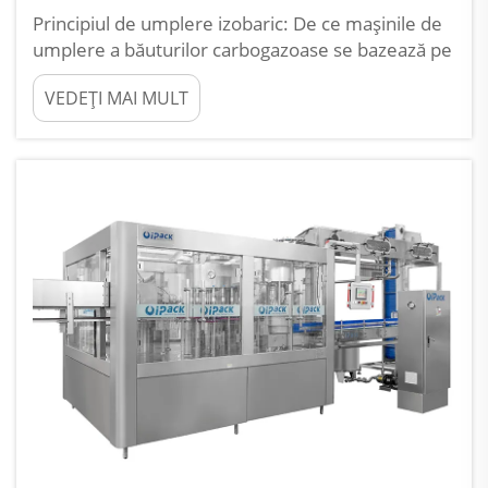
Principiul de umplere izobaric: De ce mașinile de
umplere a băuturilor carbogazoase se bazează pe
presiunea de contra-presiune. De ce potrivirea
VEDEȚI MAI MULT
presiunii CO₂ este esențială pentru a preveni
formarea spumei și pierderea carbonatației.
Mașinile de umplere pentru băuturi carbogazoase
se bazează pe tehnica de contra-presiune...