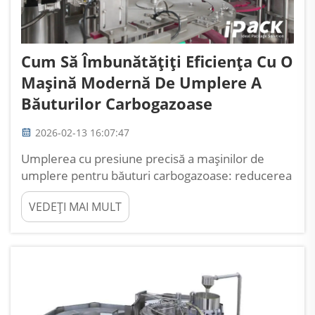
Cum Să Îmbunătățiți Eficiența Cu O
Mașină Modernă De Umplere A
Băuturilor Carbogazoase
2026-02-13 16:07:47
Umplerea cu presiune precisă a mașinilor de
umplere pentru băuturi carbogazoase: reducerea
pierderii de CO₂ și maximizarea timpului de
VEDEȚI MAI MULT
funcționare. Cum păstrează umplerea izobarică
integritatea carbonatării și reduce rebuturile.
Când vorbim despre umplerea izobarică, ceea ce
analizăm de fapt este...