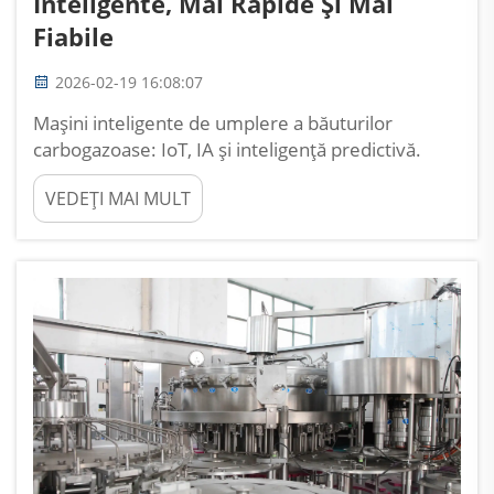
Inteligente, Mai Rapide Și Mai
Fiabile
2026-02-19 16:08:07
Mașini inteligente de umplere a băuturilor
carbogazoase: IoT, IA și inteligență predictivă.
Monitorizare în timp real și întreținere predictivă
VEDEȚI MAI MULT
prin senzori IoT integrați în mașinile de umplere a
băuturilor carbogazoase. Echipamentele actuale
de umplere a băuturilor carbogazoase sunt
dotate cu ...