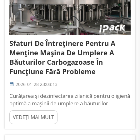
Sfaturi De Întreținere Pentru A
Menține Mașina De Umplere A
Băuturilor Carbogazoase În
Funcțiune Fără Probleme
2026-01-28 23:03:13
Curățarea și dezinfectarea zilanică pentru o igienă
optimă a mașinii de umplere a băuturilor
carbogazoase. Menținerea unor protocoale
VEDEȚI MAI MULT
riguroase de igienă este esențială în operațiunile
de umplere a băuturilor carbogazoase.
Contaminarea microbiană poate crește rapid în