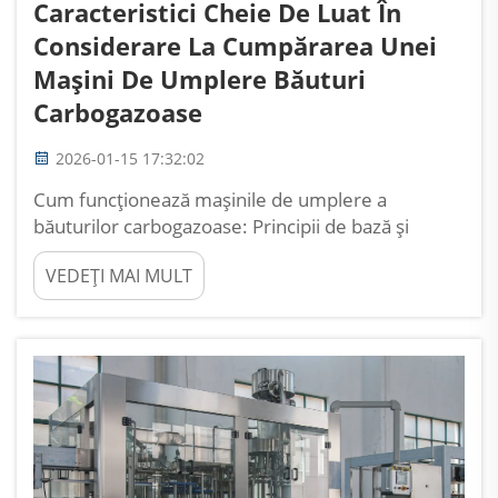
Caracteristici Cheie De Luat În
Considerare La Cumpărarea Unei
Mașini De Umplere Băuturi
Carbogazoase
2026-01-15 17:32:02
Cum funcționează mașinile de umplere a
băuturilor carbogazoase: Principii de bază și
tehnologie Mecanismul de umplere izobarică (la
VEDEȚI MAI MULT
presiune) explicat Băuturile carbogazoase sunt
umplute folosind ceea ce se numește metoda
izobarică, menținând practic aceeași presiune pe
tot parcursul...