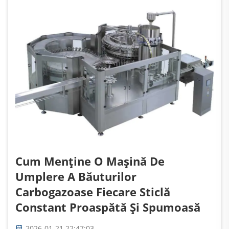
medii bogate în zahăr...
Cum Menține O Mașină De
Umplere A Băuturilor
Carbogazoase Fiecare Sticlă
Constant Proaspătă Și Spumoasă
2026-01-21 22:47:03