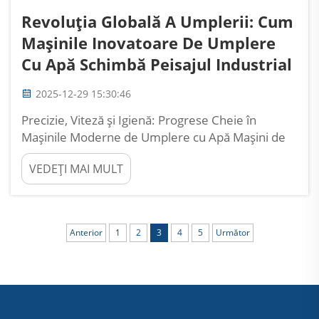
Revoluția Globală A Umplerii: Cum
Mașinile Inovatoare De Umplere
Cu Apă Schimbă Peisajul Industrial
2025-12-29 15:30:46
Precizie, Viteză și Igienă: Progrese Cheie în
Mașinile Moderne de Umplere cu Apă Mașini de
Umplere cu Apă cu Înaltă Viteză și Redusă
VEDEȚI MAI MULT
Downtime Care Sporesc Adoptarea pe Piețele
Emergente Piețele emergente prioritizează acum
mașinile de umplere capabile de peste 20.000
bot...
Anterior
1
2
3
4
5
Următor