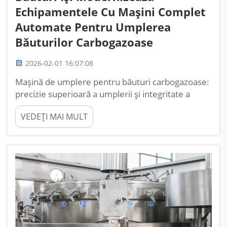
Echipamentele Cu Mașini Complet
Automate Pentru Umplerea
Băuturilor Carbogazoase
2026-02-01 16:07:08
Mașină de umplere pentru băuturi carbogazoase:
precizie superioară a umplerii și integritate a
carbonatării, grație tehnologiei izobarice. Cum
VEDEȚI MAI MULT
păstrează umplerea izobarică (cu presiune)
nivelurile de CO₂ și previne formarea spumei.
Umplerea izobarică, denumită uneori și umplere
cu contrapresiune, funcționează...