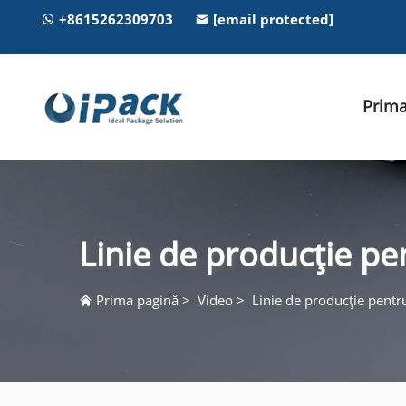
+8615262309703
[email protected]
Prima
Linie de producție pe
Prima pagină
>
Video
>
Linie de producție pentr