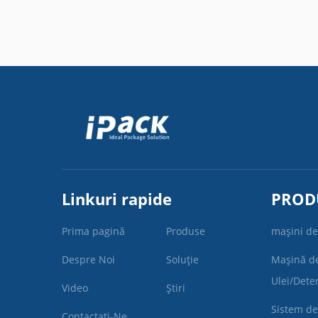
Linkuri rapide
PROD
Prima pagină
Produse
mașini de
Despre Noi
Soluție
Mașină d
Ulei/Dete
Video
Știri
Sistem de
Contactați-Ne