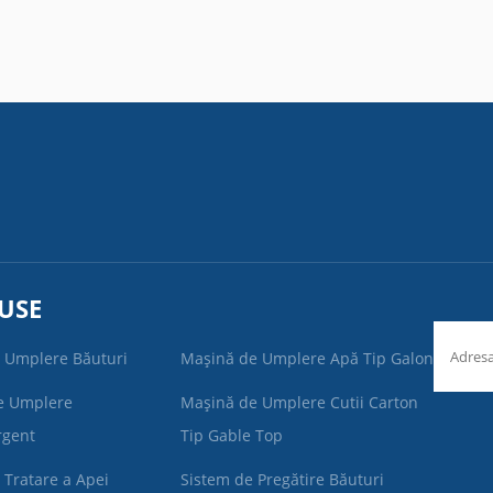
USE
 Umplere Băuturi
Mașină de Umplere Apă Tip Galon
e Umplere
Mașină de Umplere Cutii Carton
rgent
Tip Gable Top
 Tratare a Apei
Sistem de Pregătire Băuturi