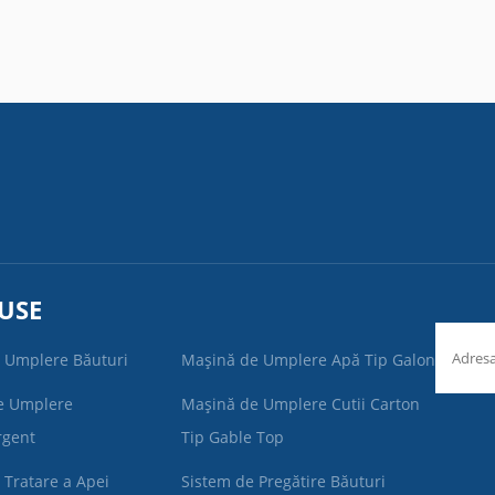
USE
 Umplere Băuturi
Mașină de Umplere Apă Tip Galon
e Umplere
Mașină de Umplere Cutii Carton
rgent
Tip Gable Top
 Tratare a Apei
Sistem de Pregătire Băuturi