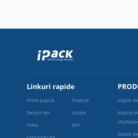
Linkuri rapide
PROD
Prima pagină
Produse
mașini de
Despre Noi
Soluție
Mașină d
Ulei/Dete
Video
Știri
Sistem de
Contactați-Ne