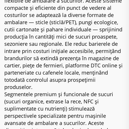
flexibile de ambalare a sucurilor. Aceste sisteme
compacte și eficiente din punct de vedere al
costurilor se adaptează la diverse formate de
ambalare — sticle (sticlă/PET), pungi ecologice,
cutii cartonate și pahare individuale — sprijinind
producția în cantități mici de sucuri proaspete,
sezoniere sau regionale. Ele reduc barierele de
intrare prin costuri inițiale accesibile, permițând
brandurilor să extindă prezența în magazine de
cartier, piețe de fermieri, platforme DTC online și
parteneriate cu cafenele locale, menținând
totodată controlul asupra prospețimii
produselor.
Segmentele premium și funcionale de sucuri
(sucuri organice, extrase la rece, NFC și
suplimentate cu nutrienți) stimulează
perspectivele specializate pentru mașinile
avansate de ambalare a sucurilor. Aceste