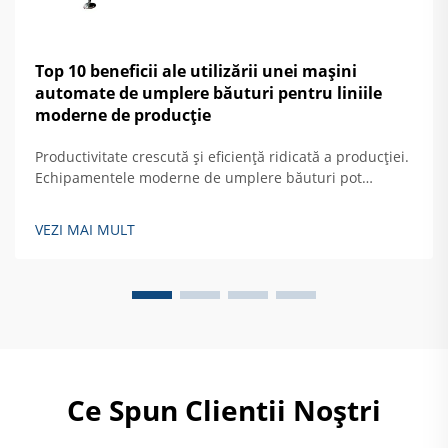
Top 10 beneficii ale utilizării unei mașini
automate de umplere băuturi pentru liniile
moderne de producție
Productivitate crescută și eficiență ridicată a producției.
Echipamentele moderne de umplere băuturi pot
produce cu aproximativ 40 la sută mai mult decât
modelele mai vechi semiautomate, atingând viteze
VEZI MAI MULT
impresionante de aproximativ 1.200 de recipiente pe
minut. Ce face aceste mașini...
Ce Spun Clientii Noștri