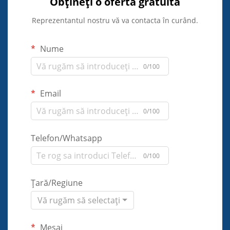
Obțineți o ofertă gratuită
Reprezentantul nostru vă va contacta în curând.
Nume
0/100
Email
0/100
Telefon/Whatsapp
0/100
Țară/Regiune
Vă rugăm să selectați
Mesaj