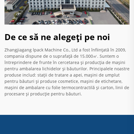
De ce să ne alegeți pe noi
Zhangjiagang lpack Machine Co., Ltd a fost înființată în 2009,
compania dispune de o suprafață de 15.000㎡. Suntem o
întreprindere de frunte în cercetarea și producția de mașini
pentru ambalarea lichidelor și băuturilor. Principalele noastre
produse includ: stații de tratare a apei, mașini de umplut
pentru băuturi și produse cosmetice, mașini de etichetare,
mașini de ambalare cu folie termocontractilă și carton, linii de
procesare și producție pentru băuturi.