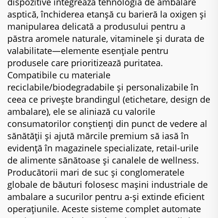
dispozitive integrează tehnologia de ambalare
asptică, închiderea etanșă cu barieră la oxigen și
manipularea delicată a produsului pentru a
păstra aromele naturale, vitaminele și durata de
valabilitate—elemente esențiale pentru
produsele care prioritizează puritatea.
Compatibile cu materiale
reciclabile/biodegradabile și personalizabile în
ceea ce privește brandingul (etichetare, design de
ambalare), ele se aliniază cu valorile
consumatorilor conștienți din punct de vedere al
sănătății și ajută mărcile premium să iasă în
evidență în magazinele specializate, retail-urile
de alimente sănătoase și canalele de wellness.
Producătorii mari de suc și conglomeratele
globale de băuturi folosesc mașini industriale de
ambalare a sucurilor pentru a-și extinde eficient
operațiunile. Aceste sisteme complet automate