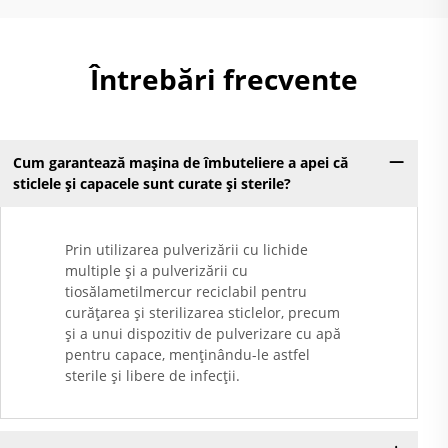
Întrebări frecvente
Cum garantează mașina de îmbuteliere a apei că
sticlele și capacele sunt curate și sterile?
Prin utilizarea pulverizării cu lichide
multiple și a pulverizării cu
tiosălametilmercur reciclabil pentru
curățarea și sterilizarea sticlelor, precum
și a unui dispozitiv de pulverizare cu apă
pentru capace, menținându-le astfel
sterile și libere de infecții.