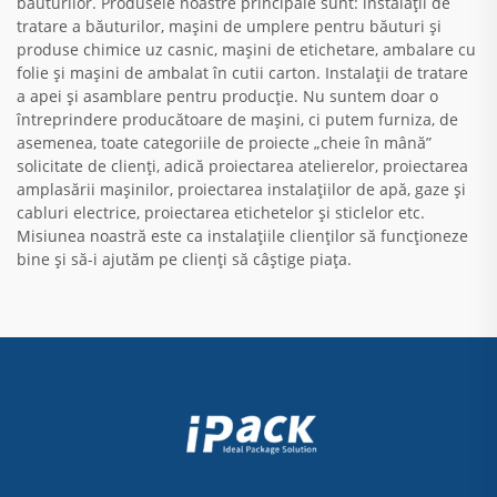
băuturilor. Produsele noastre principale sunt: instalații de
tratare a băuturilor, mașini de umplere pentru băuturi și
produse chimice uz casnic, mașini de etichetare, ambalare cu
folie și mașini de ambalat în cutii carton. Instalații de tratare
a apei și asamblare pentru producție. Nu suntem doar o
întreprindere producătoare de mașini, ci putem furniza, de
asemenea, toate categoriile de proiecte „cheie în mână”
solicitate de clienți, adică proiectarea atelierelor, proiectarea
amplasării mașinilor, proiectarea instalațiilor de apă, gaze și
cabluri electrice, proiectarea etichetelor și sticlelor etc.
Misiunea noastră este ca instalațiile clienților să funcționeze
bine și să-i ajutăm pe clienți să câștige piața.