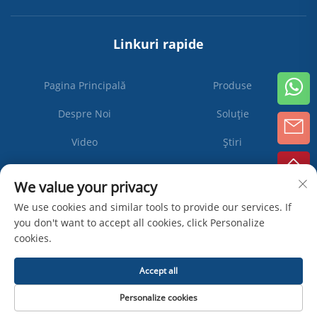
Linkuri rapide
Pagina Principală
Produse
Despre Noi
Soluție
Video
Știri
Contactați-ne
We value your privacy
We use cookies and similar tools to provide our services. If
you don't want to accept all cookies, click Personalize
Abonați-
cookies.
vă
Accept all
Drepturi de autor © Zhangjiagang Ipack Machine Co., Ltd -
Politica de
Personalize cookies
confidențialitate