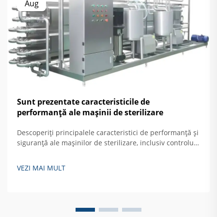
Aug
Sunt prezentate caracteristicile de
performanță ale mașinii de sterilizare
Descoperiți principalele caracteristici de performanță și
siguranță ale mașinilor de sterilizare, inclusiv controlul
automat, protecția împotriva supratemperaturii și
sistemele de blocare a ușilor. Aflați cum să asigurați o
VEZI MAI MULT
sterilizare sigură și eficientă a oglinzilor rigide. Citiți mai
mult.