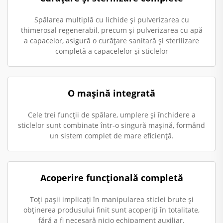
Spălarea multiplă cu lichide și pulverizarea cu
thimerosal regenerabil, precum și pulverizarea cu apă
a capacelor, asigură o curățare sanitară și sterilizare
completă a capacelelor și sticlelor
O mașină integrată
Cele trei funcții de spălare, umplere și închidere a
sticlelor sunt combinate într-o singură mașină, formând
un sistem complet de mare eficiență.
Acoperire funcțională completă
Toți pașii implicați în manipularea sticlei brute și
obținerea produsului finit sunt acoperiți în totalitate,
fără a fi necesară nicio echipament auxiliar.