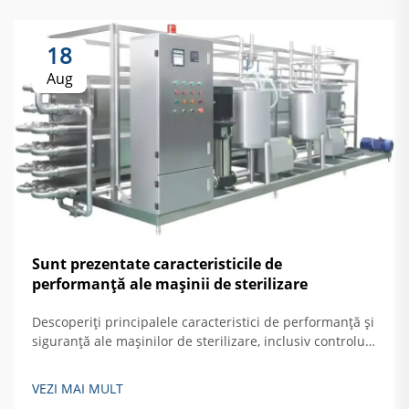
18
Aug
Sunt prezentate caracteristicile de
performanță ale mașinii de sterilizare
Descoperiți principalele caracteristici de performanță și
siguranță ale mașinilor de sterilizare, inclusiv controlul
automat, protecția împotriva supratemperaturii și
sistemele de blocare a ușilor. Aflați cum să asigurați o
VEZI MAI MULT
sterilizare sigură și eficientă a oglinzilor rigide. Citiți mai