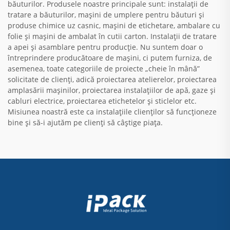
băuturilor. Produsele noastre principale sunt: instalații de
tratare a băuturilor, mașini de umplere pentru băuturi și
produse chimice uz casnic, mașini de etichetare, ambalare cu
folie și mașini de ambalat în cutii carton. Instalații de tratare
a apei și asamblare pentru producție. Nu suntem doar o
întreprindere producătoare de mașini, ci putem furniza, de
asemenea, toate categoriile de proiecte „cheie în mână”
solicitate de clienți, adică proiectarea atelierelor, proiectarea
amplasării mașinilor, proiectarea instalațiilor de apă, gaze și
cabluri electrice, proiectarea etichetelor și sticlelor etc.
Misiunea noastră este ca instalațiile clienților să funcționeze
bine și să-i ajutăm pe clienți să câștige piața.