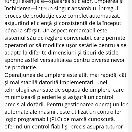
funcții esențiale—spălarea sticlelor, umplerea și
închiderea—într-un singur ansamblu. Întregul
proces de producție este complet automatizat,
asigurând eficiență și consistență de la început
până la sfârșit. Un aspect remarcabil este
sistemul său de reglare convenabil, care permite
operatorilor să modifice ușor setările pentru a se
adapta la diferite dimensiuni și tipuri de sticle,
sporind astfel versatilitatea pentru diverse nevoi
de producție.
Operațiunea de umplere este atât mai rapidă, cât
și mai stabilă datorită implementării unei
tehnologii avansate de supapă de umplere, care
minimizează pierderile și asigură un control
precis al dozării. Pentru gestionarea operațiunilor
automate ale mașinii, este utilizat un controller
logic programabil (PLC) de marcă cunoscută,
oferind un control fiabil și precis asupra tuturor