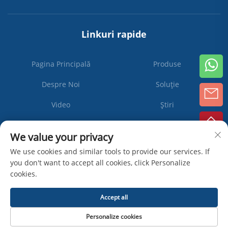
Linkuri rapide
Pagina Principală
Produse
Despre Noi
Soluție
Video
Știri
Contactați-ne
We value your privacy
We use cookies and similar tools to provide our services. If
you don't want to accept all cookies, click Personalize
Abonați-
cookies.
vă
Accept all
Drepturi de autor © Zhangjiagang Ipack Machine Co., Ltd -
Politica de
Personalize cookies
confidențialitate