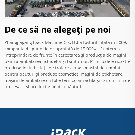
De ce să ne alegeți pe noi
Zhangjiagang lpack Machine Co., Ltd a fost înființată în 2009,
compania dispune de o suprafață de 15.000㎡. Suntem o
întreprindere de frunte în cercetarea și producția de mașini
pentru ambalarea lichidelor și băuturilor. Principalele noastre
produse includ: stații de tratare a apei, mașini de umplut
pentru băuturi și produse cosmetice, mașini de etichetare,
mașini de ambalare cu folie termocontractilă și carton, linii de
procesare și producție pentru băuturi.