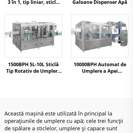
Galoane Dispenser Apă
3 în 1, tip liniar, sticlă
mare 5L-10L
1500BPH 5L-10L Sticlă
10000BPH Automat de
Tip Rotativ de Umplere
Umplere a Apei
a Apei
Minerale
Această mașină este utilizată în principal la
operațiunile de umplere cu apă; cele trei funcții
de spălare a sticlelor, umplere și capace sunt