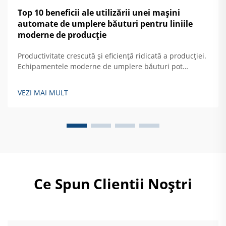
Top 10 beneficii ale utilizării unei mașini
automate de umplere băuturi pentru liniile
moderne de producție
Productivitate crescută și eficiență ridicată a producției.
Echipamentele moderne de umplere băuturi pot
produce cu aproximativ 40 la sută mai mult decât
modelele mai vechi semiautomate, atingând viteze
VEZI MAI MULT
impresionante de aproximativ 1.200 de recipiente pe
minut. Ce face aceste mașini...
Ce Spun Clientii Noștri