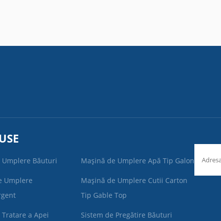
USE
 Umplere Băuturi
Mașină de Umplere Apă Tip Galon
e Umplere
Mașină de Umplere Cutii Carton
rgent
Tip Gable Top
 Tratare a Apei
Sistem de Pregătire Băuturi