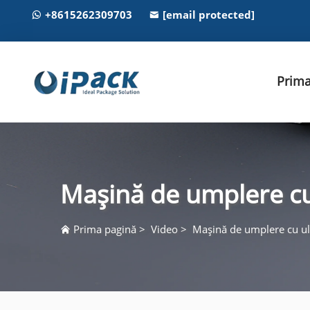
+8615262309703
[email protected]
Prima
Mașină de umplere cu
Prima pagină
>
Video
>
Mașină de umplere cu ul