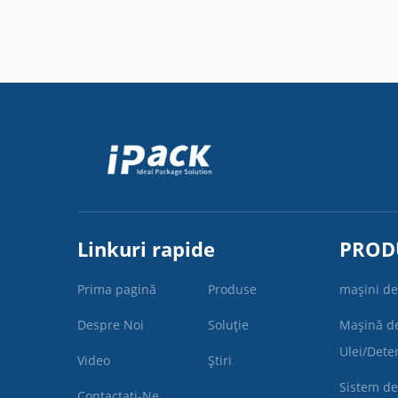
Linkuri rapide
PROD
Prima pagină
Produse
mașini de
Despre Noi
Soluție
Mașină d
Ulei/Dete
Video
Știri
Sistem de
Contactați-Ne