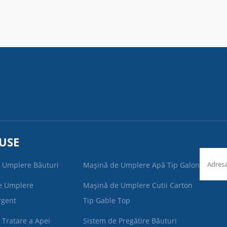
USE
 Umplere Băuturi
Mașină de Umplere Apă Tip Galon
e Umplere
Mașină de Umplere Cutii Carton
rgent
Tip Gable Top
 Tratare a Apei
Sistem de Pregătire Băuturi