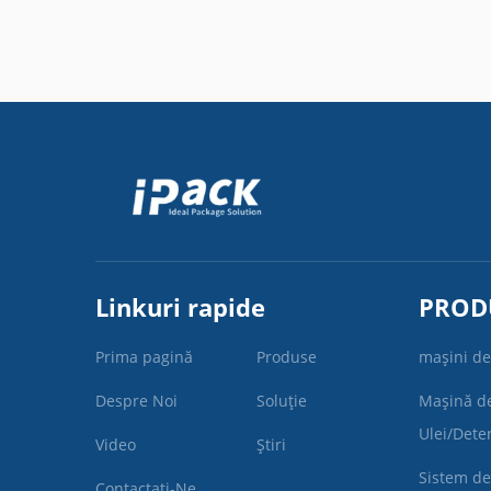
Linkuri rapide
PROD
Prima pagină
Produse
mașini de
Despre Noi
Soluție
Mașină d
Ulei/Dete
Video
Știri
Sistem de
Contactați-Ne