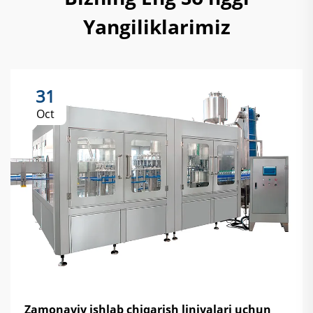
Yangiliklarimiz
31
Oct
Zamonaviy ishlab chiqarish liniyalari uchun