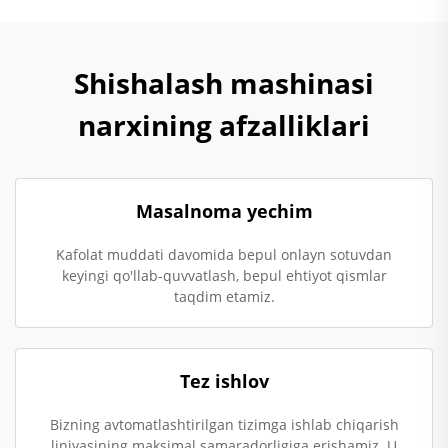
Shishalash mashinasi
narxining afzalliklari
Masalnoma yechim
Kafolat muddati davomida bepul onlayn sotuvdan
keyingi qo'llab-quvvatlash, bepul ehtiyot qismlar
taqdim etamiz.
Tez ishlov
Bizning avtomatlashtirilgan tizimga ishlab chiqarish
liniyasining maksimal samaradorligiga erishamiz. U