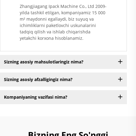
Zhangjiagang Ipack Machine Co., Ltd 2009-
yilda tashkil etilgan, kompaniyamiz 15 000
m² maydonni egallaydi, biz suyuq va
ichimliklarni paketlovchi uskunalarini
tadqiq qilish va ishlab chiqarishda
yetakchi korxona hisoblanamiz.
Sizning asosiy mahsulotlaringiz nima?
Sizning asosiy afzalligingiz nima?
Kompaniyaning vazifasi nima?
Bizning Eng So'nggi