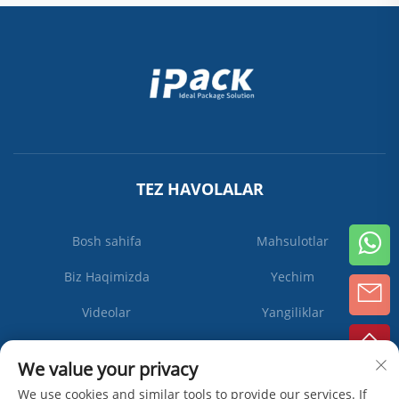
TEZ HAVOLALAR
Bosh sahifa
Mahsulotlar
Biz Haqimizda
Yechim
Videolar
Yangiliklar
Biz bilan bog'lanish
We value your privacy
We use cookies and similar tools to provide our services. If