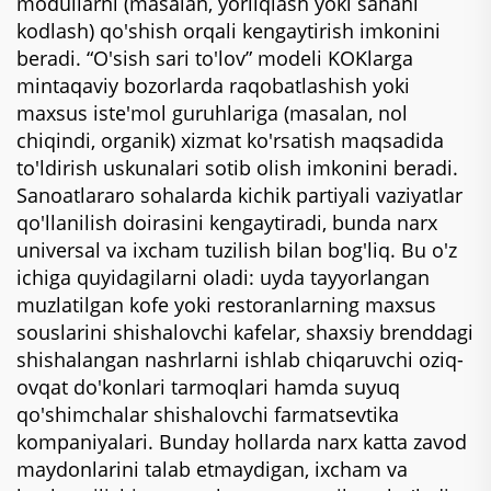
modullarni (masalan, yorliqlash yoki sanani
kodlash) qo'shish orqali kengaytirish imkonini
beradi. “O'sish sari to'lov” modeli KOKlarga
mintaqaviy bozorlarda raqobatlashish yoki
maxsus iste'mol guruhlariga (masalan, nol
chiqindi, organik) xizmat ko'rsatish maqsadida
to'ldirish uskunalari sotib olish imkonini beradi.
Sanoatlararo sohalarda kichik partiyali vaziyatlar
qo'llanilish doirasini kengaytiradi, bunda narx
universal va ixcham tuzilish bilan bog'liq. Bu o'z
ichiga quyidagilarni oladi: uyda tayyorlangan
muzlatilgan kofe yoki restoranlarning maxsus
souslarini shishalovchi kafelar, shaxsiy brenddagi
shishalangan nashrlarni ishlab chiqaruvchi oziq-
ovqat do'konlari tarmoqlari hamda suyuq
qo'shimchalar shishalovchi farmatsevtika
kompaniyalari. Bunday hollarda narx katta zavod
maydonlarini talab etmaydigan, ixcham va