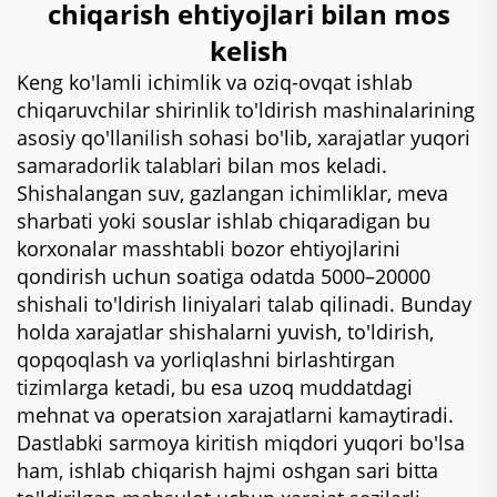
chiqarish ehtiyojlari bilan mos
kelish
Keng ko'lamli ichimlik va oziq-ovqat ishlab
chiqaruvchilar shirinlik to'ldirish mashinalarining
asosiy qo'llanilish sohasi bo'lib, xarajatlar yuqori
samaradorlik talablari bilan mos keladi.
Shishalangan suv, gazlangan ichimliklar, meva
sharbati yoki souslar ishlab chiqaradigan bu
korxonalar masshtabli bozor ehtiyojlarini
qondirish uchun soatiga odatda 5000–20000
shishali to'ldirish liniyalari talab qilinadi. Bunday
holda xarajatlar shishalarni yuvish, to'ldirish,
qopqoqlash va yorliqlashni birlashtirgan
tizimlarga ketadi, bu esa uzoq muddatdagi
mehnat va operatsion xarajatlarni kamaytiradi.
Dastlabki sarmoya kiritish miqdori yuqori bo'lsa
ham, ishlab chiqarish hajmi oshgan sari bitta