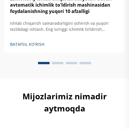
avtomatik ichimlik to'ldirish mashinasidan
foydalanishning yuqori 10 afzalligi
Ishlab chiqarish samaradorligini oshirish va yuqori
tezlikdagi ishlash. Eng so'nggi ichimlik to'ldirish
uskunalari eski yarimaftomatik modellar bilan
solishtirganda taxminan 40% ortiq ishlab chiqarish
BATAFSIL KO'RISH
imkoniyatiga ega bo'lib, daqiqasiga taxminan 1200 ta
idish tezlikka erisha oladi. Bu uskunalarni shu qadar
samarali qiladigan narsa...
Mijozlarimiz nimadir
aytmoqda