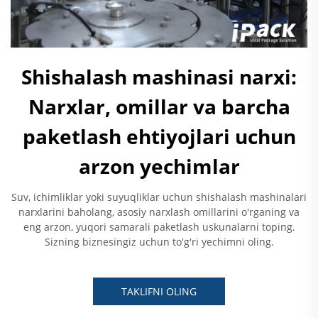
Shishalash mashinasi narxi:
Narxlar, omillar va barcha
paketlash ehtiyojlari uchun
arzon yechimlar
Suv, ichimliklar yoki suyuqliklar uchun shishalash mashinalari
narxlarini baholang, asosiy narxlash omillarini o'rganing va
eng arzon, yuqori samarali paketlash uskunalarni toping.
Sizning biznesingiz uchun to'g'ri yechimni oling.
TAKLIFNI OLING