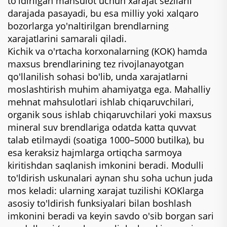
to'ldirilgan mahsulot uchun xarajat sezilarli
darajada pasayadi, bu esa milliy yoki xalqaro
bozorlarga yo'naltirilgan brendlarning
xarajatlarini samarali qiladi.
Kichik va o'rtacha korxonalarning (KOK) hamda
maxsus brendlarining tez rivojlanayotgan
qo'llanilish sohasi bo'lib, unda xarajatlarni
moslashtirish muhim ahamiyatga ega. Mahalliy
mehnat mahsulotlari ishlab chiqaruvchilari,
organik sous ishlab chiqaruvchilari yoki maxsus
mineral suv brendlariga odatda katta quvvat
talab etilmaydi (soatiga 1000–5000 butilka), bu
esa keraksiz hajmlarga ortiqcha sarmoya
kiritishdan saqlanish imkonini beradi. Modulli
to'ldirish uskunalari aynan shu soha uchun juda
mos keladi: ularning xarajat tuzilishi KOKlarga
asosiy to'ldirish funksiyalari bilan boshlash
imkonini beradi va keyin savdo o'sib borgan sari