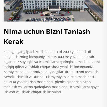
Nima uchun Bizni Tanlash
Kerak
Zhangjiagang lpack Machine Co., Ltd 2009-yilda tashkil
etilgan, bizning kompaniyamiz 15 000 m² yuzani qamrab
olgan. Biz suyuqlik va ichimliklarni qadoqlash mashinalarini
tadqiq qilish va ishlab chiqarishda yetakchi korxonamiz.
Asosiy mahsulotlarimizga quyidagilar kiradi: suvni tozalash
zavodi, ichimlik va kundalik kimyoviy to'ldirish mashinasi,
etiketka yopishtirish mashinasi, plenka qisqarish o'rab
tashlash va karton qadoqlash mashinasi, ichimliklarni qayta
ishlash va ishlab chiqarish liniyalari.