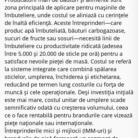
zona principală de aplicare pentru mașinile de
îmbuteliere, unde costul se aliniază cu cerințele
de înaltă eficiență. Aceste întreprinderi—care
produc apă îmbuteliată, băuturi carbogazoase,
sucuri de fructe sau sosuri—necesită linii de
îmbuteliere cu productivitate ridicată (adesea
între 5.000 și 20.000 de sticle pe oră) pentru a
satisface nevoile pieței de masă. Costul se referă
la sisteme integrate care combină spălarea
sticlelor, umplerea, închiderea și etichetarea,
reducând pe termen lung costurile cu forța de
muncă și cele operaționale. Deși investiția inițială
este mai mare, costul unitar de umplere scade
semnificativ odată cu creșterea volumului, ceea
ce o face rentabilă pentru brandurile care vizează
piețe naționale sau internaționale.
Întreprinderile mici și mijlocii (IMM-uri) și