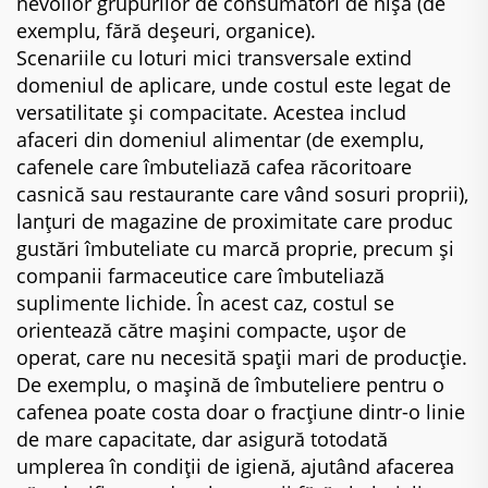
nevoilor grupurilor de consumatori de nișă (de
exemplu, fără deșeuri, organice).
Scenariile cu loturi mici transversale extind
domeniul de aplicare, unde costul este legat de
versatilitate și compacitate. Acestea includ
afaceri din domeniul alimentar (de exemplu,
cafenele care îmbuteliază cafea răcoritoare
casnică sau restaurante care vând sosuri proprii),
lanțuri de magazine de proximitate care produc
gustări îmbuteliate cu marcă proprie, precum și
companii farmaceutice care îmbuteliază
suplimente lichide. În acest caz, costul se
orientează către mașini compacte, ușor de
operat, care nu necesită spații mari de producție.
De exemplu, o mașină de îmbuteliere pentru o
cafenea poate costa doar o fracțiune dintr-o linie
de mare capacitate, dar asigură totodată
umplerea în condiții de igienă, ajutând afacerea