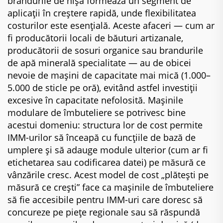
brandurile de nișă formează un segment de
aplicații în creștere rapidă, unde flexibilitatea
costurilor este esențială. Aceste afaceri — cum ar
fi producătorii locali de băuturi artizanale,
producătorii de sosuri organice sau brandurile
de apă minerală specialitate — au de obicei
nevoie de mașini de capacitate mai mică (1.000–
5.000 de sticle pe oră), evitând astfel investiții
excesive în capacitate nefolosită. Mașinile
modulare de îmbuteliere se potrivesc bine
acestui domeniu: structura lor de cost permite
IMM-urilor să înceapă cu funcțiile de bază de
umplere și să adauge module ulterior (cum ar fi
etichetarea sau codificarea datei) pe măsură ce
vânzările cresc. Acest model de cost „plătești pe
măsură ce crești” face ca mașinile de îmbuteliere
să fie accesibile pentru IMM-uri care doresc să
concureze pe piețe regionale sau să răspundă