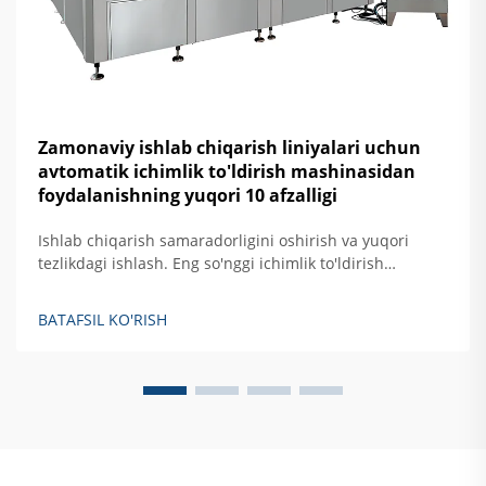
Zamonaviy ishlab chiqarish liniyalari uchun
avtomatik ichimlik to'ldirish mashinasidan
foydalanishning yuqori 10 afzalligi
Ishlab chiqarish samaradorligini oshirish va yuqori
tezlikdagi ishlash. Eng so'nggi ichimlik to'ldirish
uskunalari eski yarimaftomatik modellar bilan
solishtirganda taxminan 40% ortiq ishlab chiqarish
BATAFSIL KO'RISH
imkoniyatiga ega bo'lib, daqiqasiga taxminan 1200 ta
idish tezlikka erisha oladi. Bu uskunalarni shu qadar
samarali qiladigan narsa...