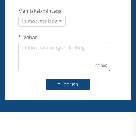
Mamlakat/mintaqa
Iltimos, tanlang
Xabar
0/1000
Yuborish