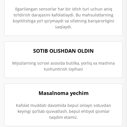
Ilgarilangan sensorlar har bir idish turi uchun aniq
to'ldirish darajasini kafolatlaydi. Bu mahsulotlarning
boyitilishiga yo'l qo'ymaydi va sifatning barqarorligini
saqlaydi.
SOTIB OLISHDAN OLDIN
Mijozlarning so'rovi asosida butilka, yorliq va mashina
tushuntirish loyihasi
Masalnoma yechim
Kafolat muddati davomida bepul onlayn sotuvdan
keyingi qo'llab-quvvatlash, bepul ehtiyot qismlar
taqdim etamiz.