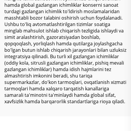
hamda global gazlangan ichimliklar konserni sanoat
turdagi gazlangan ichimlik to'ldirish moslamalaridan
masshtabli bozor talabini oshirish uchun foydalanadi.
Ushbu to'liq avtomatlashtirilgan tizimlar soatiga
minglab mahsulot ishlab chiqarish tezligida ishlaydi va
simit aralashtirish, gazoratsiyadan boshlab,
qopqoqlash, yorliqlash hamda qutilarga joylashgacha
bo'lgan butun ishlab chiqarish jarayonlari bilan uzluksiz
integratsiya qilinadi. Bu turli xil gazlangan ichimliklar
(oddiy kola, sitrusli gazlangan ichimliklar, pishiq mevali
gazlangan ichimliklar) hamda idish hajmlarini tez
almashtirish imkonini beradi, shu tariqa
supermarkazlar, do'kon tarmoqlari, ovqatlanish xizmati
tarmoqlari hamda xalqaro tarqatish kanallariga
samarali ta'minotni ta'minlaydi hamda global sifat,
xavfsizlik hamda barqarorlik standartlariga rioya qiladi.