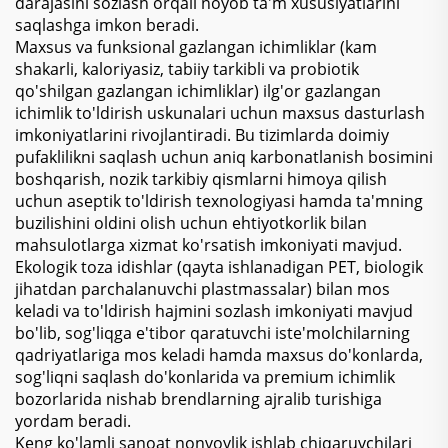
darajasini sozlash orqali noyob ta'm xususiyatlarini
saqlashga imkon beradi.
Maxsus va funksional gazlangan ichimliklar (kam
shakarli, kaloriyasiz, tabiiy tarkibli va probiotik
qo'shilgan gazlangan ichimliklar) ilg'or gazlangan
ichimlik to'ldirish uskunalari uchun maxsus dasturlash
imkoniyatlarini rivojlantiradi. Bu tizimlarda doimiy
pufaklilikni saqlash uchun aniq karbonatlanish bosimini
boshqarish, nozik tarkibiy qismlarni himoya qilish
uchun aseptik to'ldirish texnologiyasi hamda ta'mning
buzilishini oldini olish uchun ehtiyotkorlik bilan
mahsulotlarga xizmat ko'rsatish imkoniyati mavjud.
Ekologik toza idishlar (qayta ishlanadigan PET, biologik
jihatdan parchalanuvchi plastmassalar) bilan mos
keladi va to'ldirish hajmini sozlash imkoniyati mavjud
bo'lib, sog'liqga e'tibor qaratuvchi iste'molchilarning
qadriyatlariga mos keladi hamda maxsus do'konlarda,
sog'liqni saqlash do'konlarida va premium ichimlik
bozorlarida nishab brendlarning ajralib turishiga
yordam beradi.
Keng ko'lamli sanoat nonvoylik ishlab chiqaruvchilari