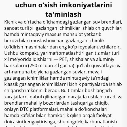
uchun o'sish imkoniyatlarini
ta'minlash
Kichik va o'rtacha o'lchamdagi gazlangan suv brendlari,
sanoat turli xil gazlangan ichimliklar ishlab chiquvchilari
hamda mintaqaviy maxsus mahsulot yetkazib
beruvchilari moslashuvchan gazlangan ichimlik
to'ldirish mashinalaridan eng ko'p foydalanuvchilardir.
Ushbu kompakt, yarimaftomatlashtirilgan tizimlar turli
xil me'yorida idishlarni — PET, shishalar va aluminiy
bankalarni (250 ml dan 2 l gacha) qo'llab-quvvatlaydi va
art-namuna bo'yicha gazlangan suvlar, mevali
gazlangan ichimliklar hamda mintaqaviy ta'mdagi
klassik gazlangan ichimliklarni kichik partiyalarda ishlab
chiqarish imkonini beradi. Bu tizimlar boshlang'ich
xarajatlarni qabul qilinadigan darajada ushlab turadi va
brendlar mahalliy bozorlardan tashqariga chiqib,
onlayn DTC platformalari, mahalla do'konchalari
hamda kafelar bilan hamkorlik qilish orqali faoliyat
doirasini kengaytirishga, shuningdek, karbonatlanish