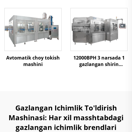
mashinasi
mashinasi
Avtomatik choy tokish
12000BPH 3 narsada 1
mashini
gazlangan shirin
ichimlik to'ldirish
mashinasi
Gazlangan Ichimlik To'ldirish
Mashinasi: Har xil masshtabdagi
gazlangan ichimlik brendlari