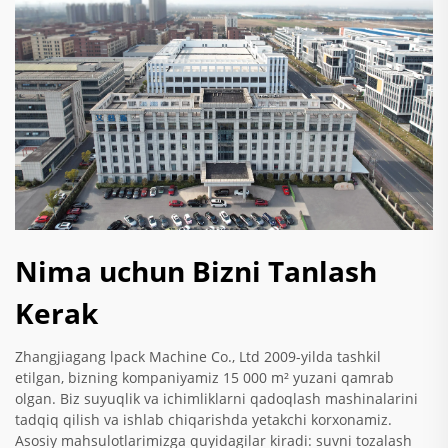
Nima uchun Bizni Tanlash
Kerak
Zhangjiagang lpack Machine Co., Ltd 2009-yilda tashkil
etilgan, bizning kompaniyamiz 15 000 m² yuzani qamrab
olgan. Biz suyuqlik va ichimliklarni qadoqlash mashinalarini
tadqiq qilish va ishlab chiqarishda yetakchi korxonamiz.
Asosiy mahsulotlarimizga quyidagilar kiradi: suvni tozalash