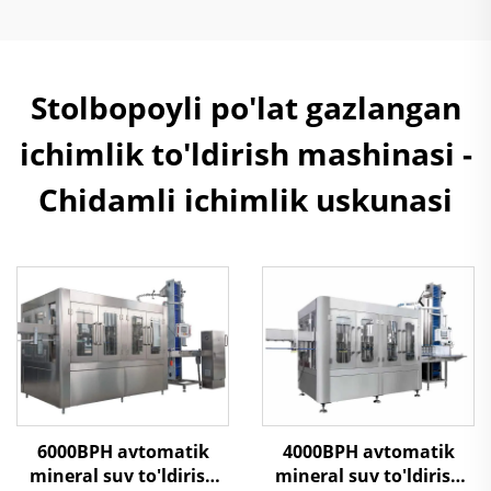
Stolbopoyli po'lat gazlangan
ichimlik to'ldirish mashinasi -
Chidamli ichimlik uskunasi
6000BPH avtomatik
4000BPH avtomatik
mineral suv to'ldirish
mineral suv to'ldirish