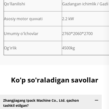
Qo'llanilishi
Gazlangan ichimlik / Gazli
Asosiy motor quvvati
2.2 kW
Umumiy o'lchovlar
2760*2060*2700
Og'irlik
4500kg
Ko'p so'raladigan savollar
Zhangjiagang Ipack Machine Co., Ltd. qachon
tashkil etilgan?