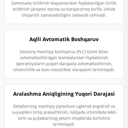
Zamonaviy to'ldirish klapanlaridan foydalanilgan bo'lib,
to'ldirish jarayoni tezroq va barqarorroq bo'lib, ishlab
chiqarish samaradorligini samarali oshiradi.
Aqlli Avtomatik Boshqaruv
Dasturiy mantiqiy boshqaruv (PLC) tizimi bilan
avtomatlashtirilgan texnikalardan foydalanish
operatsiyalarni yuqori darajada avtomatlashtirish,
ishonchlilik va kam nosozliklar darajasini ta'minlaydi.
Aralashma Aniqligining Yuqori Darajasi
Detallarning mantiqiy joylashuvi uglerod angidridi va
suyuqlikni to'liq aralashtirish, natijada ichimlikda tekis
ta'm va pufaklarning yetarli miqdorida bo'lishini
ta'minlaydi.