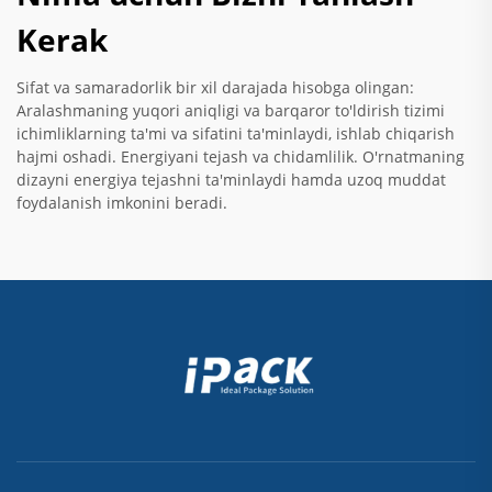
Kerak
Sifat va samaradorlik bir xil darajada hisobga olingan:
Aralashmaning yuqori aniqligi va barqaror to'ldirish tizimi
ichimliklarning ta'mi va sifatini ta'minlaydi, ishlab chiqarish
hajmi oshadi. Energiyani tejash va chidamlilik. O'rnatmaning
dizayni energiya tejashni ta'minlaydi hamda uzoq muddat
foydalanish imkonini beradi.