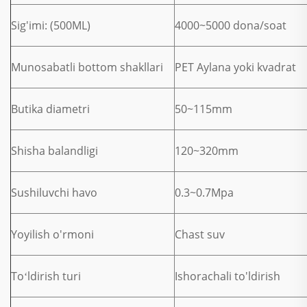
Sig'imi: (500ML)
4000~5000 dona/soat
Munosabatli bottom shakllari
PET Aylana yoki kvadrat
Butika diametri
50~115mm
Shisha balandligi
120~320mm
Sushiluvchi havo
0.3~0.7Mpa
Yoyilish o'rmoni
Chast suv
Toʻldirish turi
Ishorachali to'ldirish