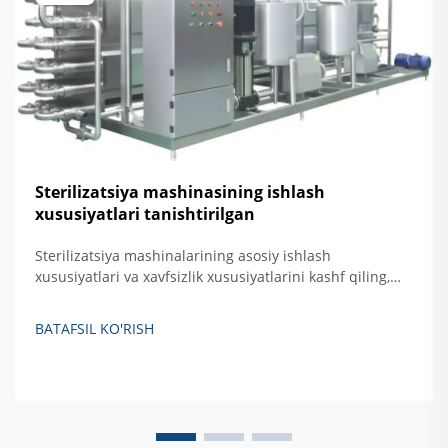
Sterilizatsiya mashinasining ishlash
xususiyatlari tanishtirilgan
Sterilizatsiya mashinalarining asosiy ishlash
xususiyatlari va xavfsizlik xususiyatlarini kashf qiling,
jumladan, avtomatik nazorat, haroratni oshirishdan
himoya qilish hamda eshikni bloklovchi tizimlar. Xavfsiz,
BATAFSIL KO'RISH
samarali qattiq akslantiruvchi sterilizatsiya qilishni
ta'minlash haqida batafsil ma'lumot oling.