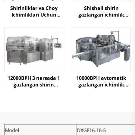
Shirinliklar va Choy
Shishali shirin
Ichimliklari Uchun
gazlangan ichimlik
Plitali Pasteurizatsiya
to'ldirish mashinasi 3
Qiluvchi Sterilizator
narsada 1
Jihozi
12000BPH 3 narsada 1
10000BPH avtomatik
gazlangan shirin
gazlangan ichimlik
ichimlik to'ldirish
to'ldirish mashinasi
mashinasi
Model
DXGF16-16-5