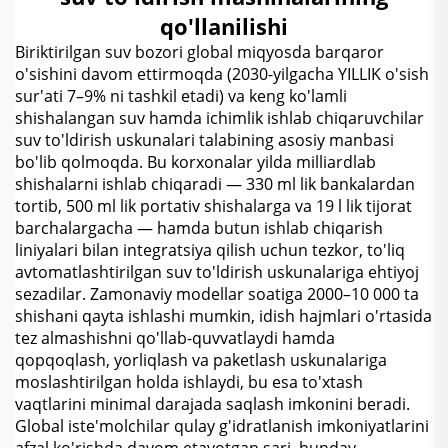
qo'llanilishi
Biriktirilgan suv bozori global miqyosda barqaror
o'sishini davom ettirmoqda (2030-yilgacha YILLIK o'sish
sur'ati 7–9% ni tashkil etadi) va keng ko'lamli
shishalangan suv hamda ichimlik ishlab chiqaruvchilar
suv to'ldirish uskunalari talabining asosiy manbasi
bo'lib qolmoqda. Bu korxonalar yilda milliardlab
shishalarni ishlab chiqaradi — 330 ml lik bankalardan
tortib, 500 ml lik portativ shishalarga va 19 l lik tijorat
barchalargacha — hamda butun ishlab chiqarish
liniyalari bilan integratsiya qilish uchun tezkor, to'liq
avtomatlashtirilgan suv to'ldirish uskunalariga ehtiyoj
sezadilar. Zamonaviy modellar soatiga 2000–10 000 ta
shishani qayta ishlashi mumkin, idish hajmlari o'rtasida
tez almashishni qo'llab-quvvatlaydi hamda
qopqoqlash, yorliqlash va paketlash uskunalariga
moslashtirilgan holda ishlaydi, bu esa to'xtash
vaqtlarini minimal darajada saqlash imkonini beradi.
Global iste'molchilar qulay g'idratlanish imkoniyatlarini
afzal ko'rishda davom etayotgan sari, bunday