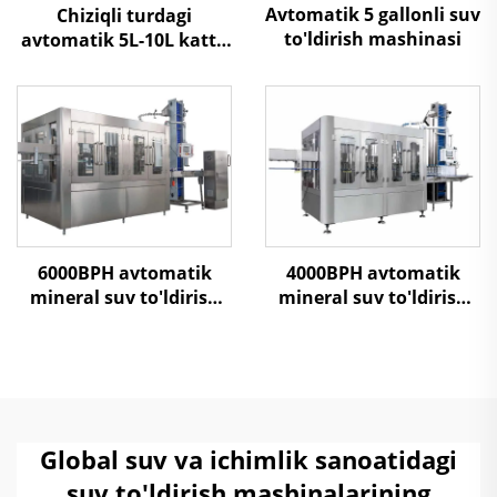
Avtomatik 5 gallonli suv
Chiziqli turdagi
to'ldirish mashinasi
avtomatik 5L-10L katta
shishalarni 3 in 1 suv
to'ldirish mashinasi
6000BPH avtomatik
4000BPH avtomatik
mineral suv to'ldirish
mineral suv to'ldirish
mashinasi
mashinasi
Global suv va ichimlik sanoatidagi
suv to'ldirish mashinalarining