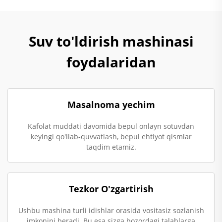
Suv to'ldirish mashinasi
foydalaridan
Masalnoma yechim
Kafolat muddati davomida bepul onlayn sotuvdan
keyingi qo'llab-quvvatlash, bepul ehtiyot qismlar
taqdim etamiz.
Tezkor O'zgartirish
Ushbu mashina turli idishlar orasida vositasiz sozlanish
imkonini beradi. Bu esa sizga bozordagi talablarga