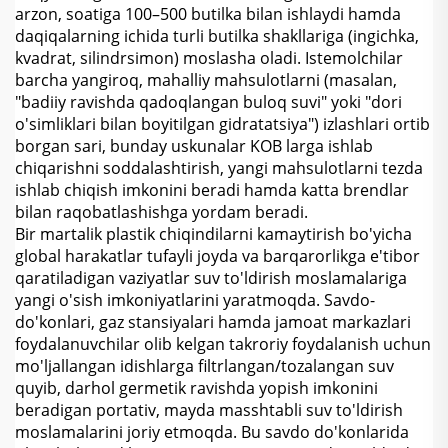
arzon, soatiga 100–500 butilka bilan ishlaydi hamda
daqiqalarning ichida turli butilka shakllariga (ingichka,
kvadrat, silindrsimon) moslasha oladi. Istemolchilar
barcha yangiroq, mahalliy mahsulotlarni (masalan,
"badiiy ravishda qadoqlangan buloq suvi" yoki "dori
o'simliklari bilan boyitilgan gidratatsiya") izlashlari ortib
borgan sari, bunday uskunalar KOB larga ishlab
chiqarishni soddalashtirish, yangi mahsulotlarni tezda
ishlab chiqish imkonini beradi hamda katta brendlar
bilan raqobatlashishga yordam beradi.
Bir martalik plastik chiqindilarni kamaytirish bo'yicha
global harakatlar tufayli joyda va barqarorlikga e'tibor
qaratiladigan vaziyatlar suv to'ldirish moslamalariga
yangi o'sish imkoniyatlarini yaratmoqda. Savdo-
do'konlari, gaz stansiyalari hamda jamoat markazlari
foydalanuvchilar olib kelgan takroriy foydalanish uchun
mo'ljallangan idishlarga filtrlangan/tozalangan suv
quyib, darhol germetik ravishda yopish imkonini
beradigan portativ, mayda masshtabli suv to'ldirish
moslamalarini joriy etmoqda. Bu savdo do'konlarida