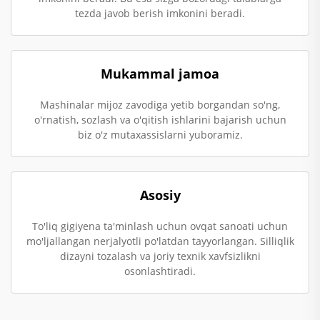
tezda javob berish imkonini beradi.
Mukammal jamoa
Mashinalar mijoz zavodiga yetib borgandan so'ng,
o'rnatish, sozlash va o'qitish ishlarini bajarish uchun
biz o'z mutaxassislarni yuboramiz.
Asosiy
To'liq gigiyena ta'minlash uchun ovqat sanoati uchun
mo'ljallangan nerjalyotli po'latdan tayyorlangan. Silliqlik
dizayni tozalash va joriy texnik xavfsizlikni
osonlashtiradi.