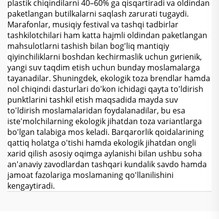
plastik chiqindilarni 40–60% ga qisqartiradi va oldindan
paketlangan butilkalarni saqlash zarurati tugaydi.
Marafonlar, musiqiy festival va tashqi tadbirlar
tashkilotchilari ham katta hajmli oldindan paketlangan
mahsulotlarni tashish bilan bog'liq mantiqiy
qiyinchiliklarni boshdan kechirmaslik uchun gигienik,
yangi suv taqdim etish uchun bunday moslamalarga
tayanadilar. Shuningdek, ekologik toza brendlar hamda
nol chiqindi dasturlari do'kon ichidagi qayta to'ldirish
punktlarini tashkil etish maqsadida mayda suv
to'ldirish moslamalaridan foydalanadilar, bu esa
iste'molchilarning ekologik jihatdan toza variantlarga
bo'lgan talabiga mos keladi. Barqarorlik qoidalarining
qattiq holatga o'tishi hamda ekologik jihatdan ongli
xarid qilish asosiy oqimga aylanishi bilan ushbu soha
an'anaviy zavodlardan tashqari kundalik savdo hamda
jamoat fazolariga moslamaning qo'llanilishini
kengaytiradi.