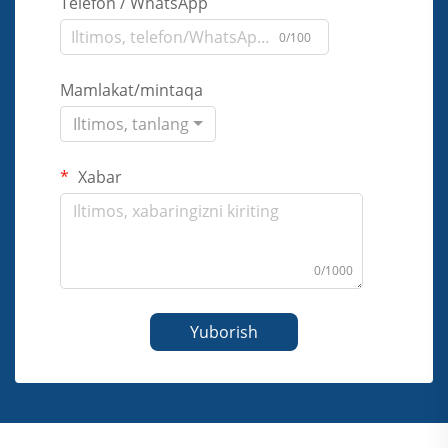
Telefon / WhatsApp
0/100
Mamlakat/mintaqa
Iltimos, tanlang
Xabar
0/1000
Yuborish