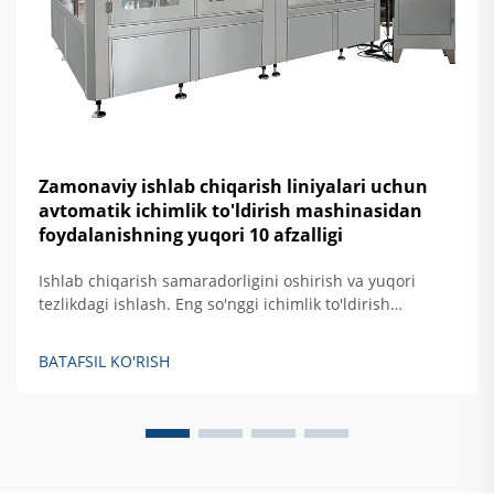
Zamonaviy ishlab chiqarish liniyalari uchun
avtomatik ichimlik to'ldirish mashinasidan
foydalanishning yuqori 10 afzalligi
Ishlab chiqarish samaradorligini oshirish va yuqori
tezlikdagi ishlash. Eng so'nggi ichimlik to'ldirish
uskunalari eski yarimaftomatik modellar bilan
solishtirganda taxminan 40% ortiq ishlab chiqarish
BATAFSIL KO'RISH
imkoniyatiga ega bo'lib, daqiqasiga taxminan 1200 ta
idish tezlikka erisha oladi. Bu uskunalarni shu qadar
samarali qiladigan narsa...