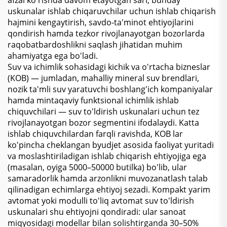
uskunalar ishlab chiqaruvchilar uchun ishlab chiqarish
hajmini kengaytirish, savdo-ta'minot ehtiyojlarini
qondirish hamda tezkor rivojlanayotgan bozorlarda
raqobatbardoshlikni saqlash jihatidan muhim
ahamiyatga ega bo'ladi.
Suv va ichimlik sohasidagi kichik va o'rtacha bizneslar
(KOB) — jumladan, mahalliy mineral suv brendlari,
nozik ta'mli suv yaratuvchi boshlang'ich kompaniyalar
hamda mintaqaviy funktsional ichimlik ishlab
chiquvchilari — suv to'ldirish uskunalari uchun tez
rivojlanayotgan bozor segmentini ifodalaydi. Katta
ishlab chiquvchilardan farqli ravishda, KOB lar
ko'pincha cheklangan byudjet asosida faoliyat yuritadi
va moslashtiriladigan ishlab chiqarish ehtiyojiga ega
(masalan, oyiga 5000–50000 butilka) bo'lib, ular
samaradorlik hamda arzonlikni muvozanatlash talab
qilinadigan echimlarga ehtiyoj sezadi. Kompakt yarim
avtomat yoki modulli to'liq avtomat suv to'ldirish
uskunalari shu ehtiyojni qondiradi: ular sanoat
miqyosidagi modellar bilan solishtirganda 30–50%