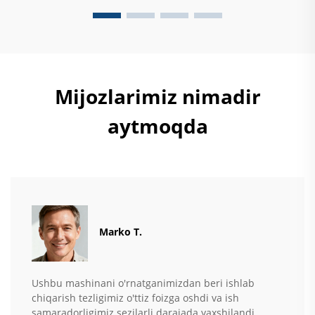
samarali qiladigan narsa...
Mijozlarimiz nimadir
aytmoqda
Marko T.
Ushbu mashinani o'rnatganimizdan beri ishlab
chiqarish tezligimiz o'ttiz foizga oshdi va ish
samaradorligimiz sezilarli darajada yaxshilandi.