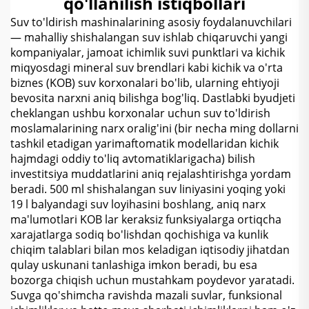
qo'llanilish istiqbollari
Suv to'ldirish mashinalarining asosiy foydalanuvchilari
— mahalliy shishalangan suv ishlab chiqaruvchi yangi
kompaniyalar, jamoat ichimlik suvi punktlari va kichik
miqyosdagi mineral suv brendlari kabi kichik va o'rta
biznes (KOB) suv korxonalari bo'lib, ularning ehtiyoji
bevosita narxni aniq bilishga bog'liq. Dastlabki byudjeti
cheklangan ushbu korxonalar uchun suv to'ldirish
moslamalarining narx oralig'ini (bir necha ming dollarni
tashkil etadigan yarimaftomatik modellaridan kichik
hajmdagi oddiy to'liq avtomatiklarigacha) bilish
investitsiya muddatlarini aniq rejalashtirishga yordam
beradi. 500 ml shishalangan suv liniyasini yoqing yoki
19 l balyandagi suv loyihasini boshlang, aniq narx
ma'lumotlari KOB lar keraksiz funksiyalarga ortiqcha
xarajatlarga sodiq bo'lishdan qochishiga va kunlik
chiqim talablari bilan mos keladigan iqtisodiy jihatdan
qulay uskunani tanlashiga imkon beradi, bu esa
bozorga chiqish uchun mustahkam poydevor yaratadi.
Suvga qo'shimcha ravishda mazali suvlar, funksional