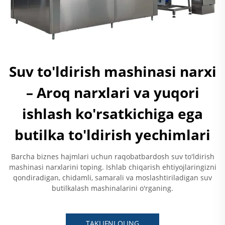
Suv to'ldirish mashinasi narxi
– Aroq narxlari va yuqori
ishlash ko'rsatkichiga ega
butilka to'ldirish yechimlari
Barcha biznes hajmlari uchun raqobatbardosh suv to'ldirish
mashinasi narxlarini toping. Ishlab chiqarish ehtiyojlaringizni
qondiradigan, chidamli, samarali va moslashtiriladigan suv
butilkalash mashinalarini o'rganing.
TAKLIFNI OLING