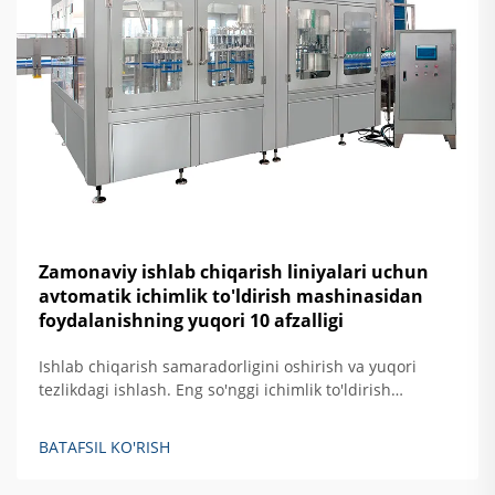
Zamonaviy ishlab chiqarish liniyalari uchun
avtomatik ichimlik to'ldirish mashinasidan
foydalanishning yuqori 10 afzalligi
Ishlab chiqarish samaradorligini oshirish va yuqori
tezlikdagi ishlash. Eng so'nggi ichimlik to'ldirish
uskunalari eski yarimaftomatik modellar bilan
solishtirganda taxminan 40% ortiq ishlab chiqarish
BATAFSIL KO'RISH
imkoniyatiga ega bo'lib, daqiqasiga taxminan 1200 ta
idish tezlikka erisha oladi. Bu uskunalarni shu qadar