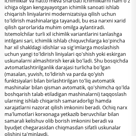
ichimliklar va hatto meva sharbati ichimliklarni ham o'z
ichiga olgan kengayayotgan ichimlik sanoati ishlab
chiqarish liniyalarini modernizatsiya qilish uchun
to'ldirish mashinalariga tayanadi, bu esa narxni xarid
qilish qarorlarida muhim omilga aylantiradi.
Istemolchilar turli xil ichimlik variantlarini tanlashga
intilgani sari, ichimlik ishlab chiquvchilarga ko'pincha
har xil shakldagi idishlar va sig'imlarga moslashish
uchun yangi to'ldirish liniyalari qo'shish yoki eskirgan
uskunalarni almashtirish kerak bo'ladi. Shu bosqichda
avtomatlashtirilganlik darajasi turlicha bo'lgan
(masalan, yuvish, to'ldirish va parda qo'yish
funktsiyalari bilan birlashtirilgan to'liq avtomatik
mashinalar bilan qisman avtomatik, qo'shimcha qo'lda
boshqarish talab etiladigan mashinalarni) taqqoslash
ularning ishlab chiqarish samaradorligi hamda
xarajatlarni nazorat qilish imkonini beradi. Ochiq narx
ma'lumotlari korxonaga yetkazib beruvchilar bilan
samarali kelishuv olib borish imkonini beradi va
byudjet chegarasidan chiqmasdan sifatli uskunalar
olishini ta'minlaydi.