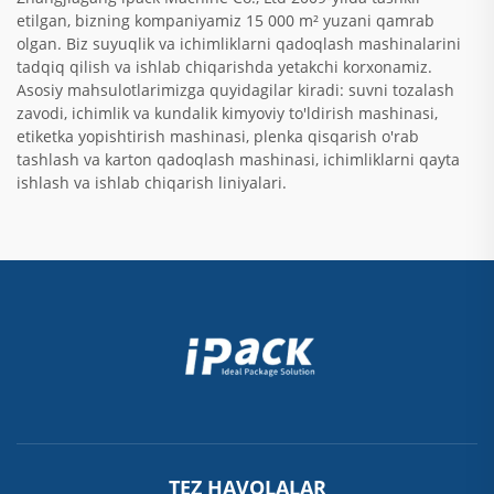
etilgan, bizning kompaniyamiz 15 000 m² yuzani qamrab
olgan. Biz suyuqlik va ichimliklarni qadoqlash mashinalarini
tadqiq qilish va ishlab chiqarishda yetakchi korxonamiz.
Asosiy mahsulotlarimizga quyidagilar kiradi: suvni tozalash
zavodi, ichimlik va kundalik kimyoviy to'ldirish mashinasi,
etiketka yopishtirish mashinasi, plenka qisqarish o'rab
tashlash va karton qadoqlash mashinasi, ichimliklarni qayta
ishlash va ishlab chiqarish liniyalari.
TEZ HAVOLALAR