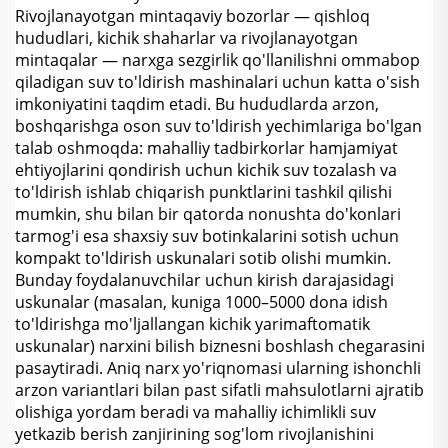
Rivojlanayotgan mintaqaviy bozorlar — qishloq
hududlari, kichik shaharlar va rivojlanayotgan
mintaqalar — narxga sezgirlik qo'llanilishni ommabop
qiladigan suv to'ldirish mashinalari uchun katta o'sish
imkoniyatini taqdim etadi. Bu hududlarda arzon,
boshqarishga oson suv to'ldirish yechimlariga bo'lgan
talab oshmoqda: mahalliy tadbirkorlar hamjamiyat
ehtiyojlarini qondirish uchun kichik suv tozalash va
to'ldirish ishlab chiqarish punktlarini tashkil qilishi
mumkin, shu bilan bir qatorda nonushta do'konlari
tarmog'i esa shaxsiy suv botinkalarini sotish uchun
kompakt to'ldirish uskunalari sotib olishi mumkin.
Bunday foydalanuvchilar uchun kirish darajasidagi
uskunalar (masalan, kuniga 1000–5000 dona idish
to'ldirishga mo'ljallangan kichik yarimaftomatik
uskunalar) narxini bilish biznesni boshlash chegarasini
pasaytiradi. Aniq narx yo'riqnomasi ularning ishonchli
arzon variantlari bilan past sifatli mahsulotlarni ajratib
olishiga yordam beradi va mahalliy ichimlikli suv
yetkazib berish zanjirining sog'lom rivojlanishini