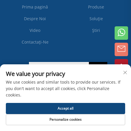
Prima pagină
Produse
Despre Noi
Soluție
Video
Știri
Contactați-Ne
Abonează-
We value your privacy
te
We use cookies and similar tools to provide our services. If
you don't want to accept all cookies, click Personalize
Drepturi de autor © Zhangjiagang Ipack Machine Co., Ltd -
Politica de
cookies.
confidențialitate
Accept all
Personalize cookies