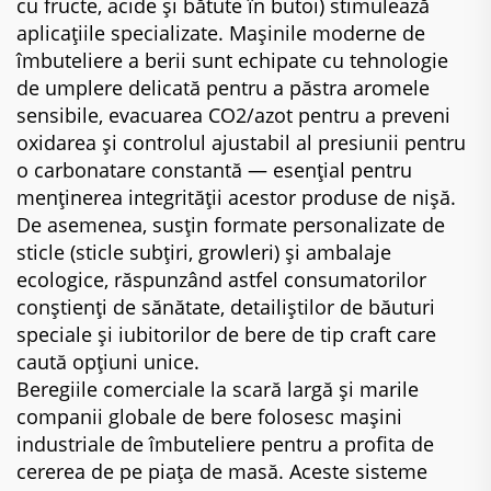
cu fructe, acide și bătute în butoi) stimulează
aplicațiile specializate. Mașinile moderne de
îmbuteliere a berii sunt echipate cu tehnologie
de umplere delicată pentru a păstra aromele
sensibile, evacuarea CO2/azot pentru a preveni
oxidarea și controlul ajustabil al presiunii pentru
o carbonatare constantă — esențial pentru
menținerea integrității acestor produse de nișă.
De asemenea, susțin formate personalizate de
sticle (sticle subțiri, growleri) și ambalaje
ecologice, răspunzând astfel consumatorilor
conștienți de sănătate, detailiștilor de băuturi
speciale și iubitorilor de bere de tip craft care
caută opțiuni unice.
Beregiile comerciale la scară largă și marile
companii globale de bere folosesc mașini
industriale de îmbuteliere pentru a profita de
cererea de pe piața de masă. Aceste sisteme