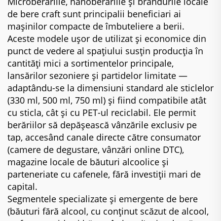
Microberăriile, nanoberăriile și brandurile locale
de bere craft sunt principalii beneficiari ai
mașinilor compacte de îmbuteliere a berii.
Aceste modele ușor de utilizat și economice din
punct de vedere al spațiului susțin producția în
cantități mici a sortimentelor principale,
lansărilor sezoniere și partidelor limitate —
adaptându-se la dimensiuni standard ale sticlelor
(330 ml, 500 ml, 750 ml) și fiind compatibile atât
cu sticla, cât și cu PET-ul reciclabil. Ele permit
berăriilor să depășească vânzările exclusiv pe
tap, accesând canale directe către consumator
(camere de degustare, vânzări online DTC),
magazine locale de băuturi alcoolice și
parteneriate cu cafenele, fără investiții mari de
capital.
Segmentele specializate și emergente de bere
(băuturi fără alcool, cu conținut scăzut de alcool,