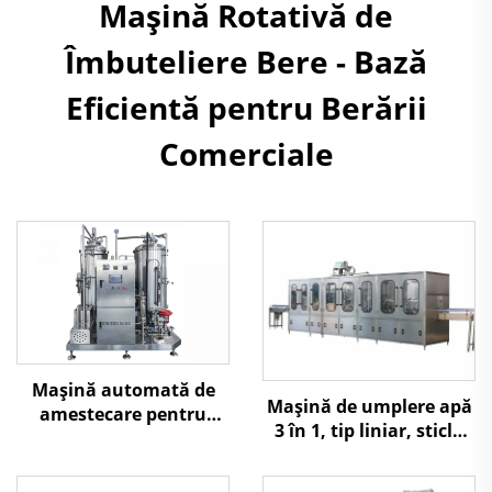
Mașină Rotativă de
Îmbuteliere Bere - Bază
Eficientă pentru Berării
Comerciale
Mașină automată de
Mașină de umplere apă
amestecare pentru
3 în 1, tip liniar, sticlă
băuturi carbogazoase
mare 5L-10L