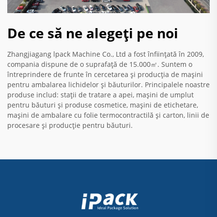
De ce să ne alegeți pe noi
Zhangjiagang lpack Machine Co., Ltd a fost înființată în 2009,
compania dispune de o suprafață de 15.000㎡. Suntem o
întreprindere de frunte în cercetarea și producția de mașini
pentru ambalarea lichidelor și băuturilor. Principalele noastre
produse includ: stații de tratare a apei, mașini de umplut
pentru băuturi și produse cosmetice, mașini de etichetare,
mașini de ambalare cu folie termocontractilă și carton, linii de
procesare și producție pentru băuturi.