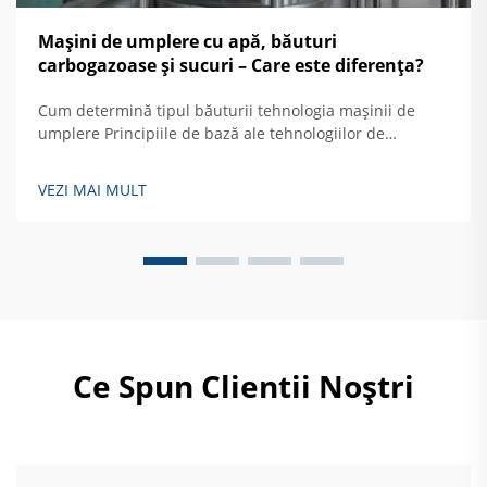
Mașini de umplere cu apă, băuturi
carbogazoase și sucuri – Care este diferența?
Cum determină tipul băuturii tehnologia mașinii de
umplere Principiile de bază ale tehnologiilor de
umplere a băuturilor Echipamentele actuale pentru
umplerea băuturilor se bazează pe trei abordări
VEZI MAI MULT
principale concepute special pentru diferite tipuri de
lichide. Pentru lichide curgătoare precum apa...
Ce Spun Clientii Noștri