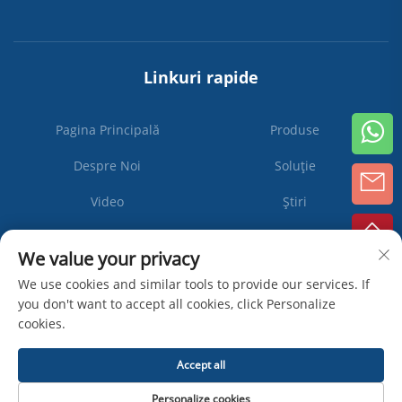
Linkuri rapide
Pagina Principală
Produse
Despre Noi
Soluție
Video
Știri
Contactați-ne
We value your privacy
We use cookies and similar tools to provide our services. If
you don't want to accept all cookies, click Personalize
Abonați-
cookies.
vă
Accept all
Drepturi de autor © Zhangjiagang Ipack Machine Co., Ltd -
Politica de
Personalize cookies