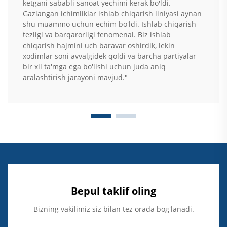
ketgani sababli sanoat yechimi kerak bo'ldi.
Gazlangan ichimliklar ishlab chiqarish liniyasi aynan
shu muammo uchun echim bo'ldi. Ishlab chiqarish
tezligi va barqarorligi fenomenal. Biz ishlab
chiqarish hajmini uch baravar oshirdik, lekin
xodimlar soni avvalgidek qoldi va barcha partiyalar
bir xil ta'mga ega bo'lishi uchun juda aniq
aralashtirish jarayoni mavjud."
Bepul taklif oling
Bizning vakilimiz siz bilan tez orada bog'lanadi.