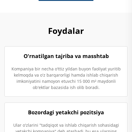
Foydalar
O'rnatilgan tajriba va masshtab
Kompaniya bir necha o'ttiz yildan buyon faoliyat yuritib
kelmoqda va o'z barqarorligi hamda ishlab chiqarish
imkoniyatini namoyon etuvchi 15 000 m² maydonli
ob'ektlar bazasida ish olib boradi.
Bozordagi yetakchi pozitsiya
Ular o'zlarini "tadqiqot va ishlab chiqarish sohasidagi
yetakchi kompaniya" deb atashadi, bu esa ularning