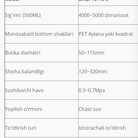
Sig'imi: (500ML)
4000~5000 dona/soat
Munosabatli bottom shakllari
PET Aylana yoki kvadrat
Butika diametri
50~115mm
Shisha balandligi
120~320mm
Sushiluvchi havo
0.3~0.7Mpa
Yoyilish o'rmoni
Chast suv
Toʻldirish turi
Ishorachali to'ldirish