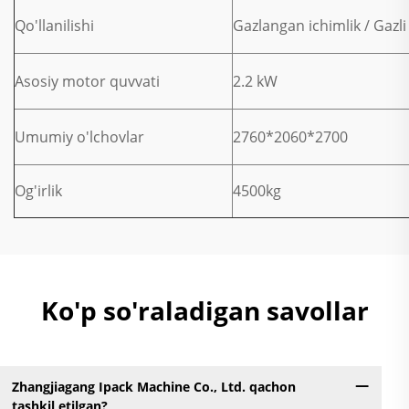
Qo'llanilishi
Gazlangan ichimlik / Gazli
Asosiy motor quvvati
2.2 kW
Umumiy o'lchovlar
2760*2060*2700
Og'irlik
4500kg
Ko'p so'raladigan savollar
Zhangjiagang Ipack Machine Co., Ltd. qachon
tashkil etilgan?