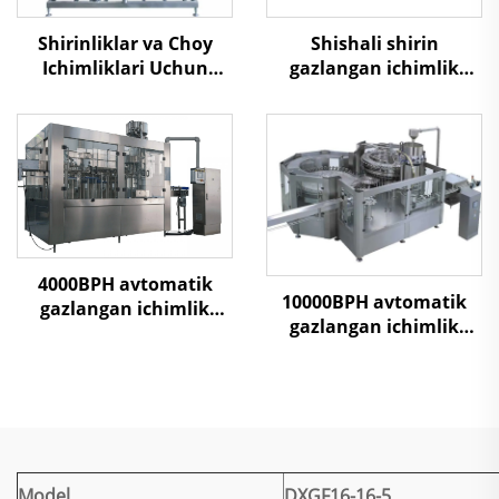
Shirinliklar va Choy
Shishali shirin
Ichimliklari Uchun
gazlangan ichimlik
Plitali Pasteurizatsiya
to'ldirish mashinasi 3
Qiluvchi Sterilizator
narsada 1
Jihozi
4000BPH avtomatik
10000BPH avtomatik
gazlangan ichimlik
gazlangan ichimlik
to'ldirish mashinasi
to'ldirish mashinasi
Model
DXGF16-16-5