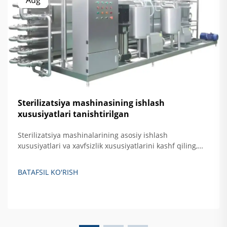
Sterilizatsiya mashinasining ishlash
xususiyatlari tanishtirilgan
Sterilizatsiya mashinalarining asosiy ishlash
xususiyatlari va xavfsizlik xususiyatlarini kashf qiling,
jumladan, avtomatik nazorat, haroratni oshirishdan
himoya qilish hamda eshikni bloklovchi tizimlar. Xavfsiz,
BATAFSIL KO'RISH
samarali qattiq akslantiruvchi sterilizatsiya qilishni
ta'minlash haqida batafsil ma'lumot oling.