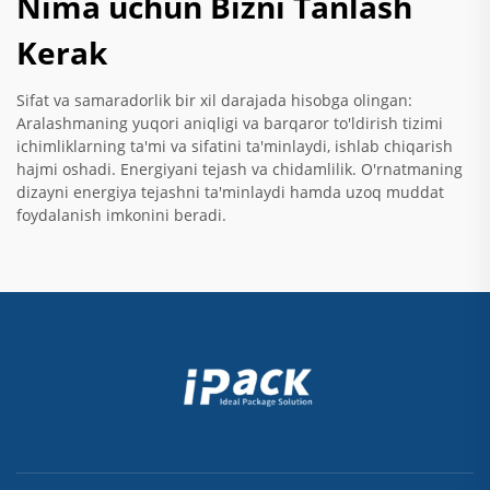
Nima uchun Bizni Tanlash
Kerak
Sifat va samaradorlik bir xil darajada hisobga olingan:
Aralashmaning yuqori aniqligi va barqaror to'ldirish tizimi
ichimliklarning ta'mi va sifatini ta'minlaydi, ishlab chiqarish
hajmi oshadi. Energiyani tejash va chidamlilik. O'rnatmaning
dizayni energiya tejashni ta'minlaydi hamda uzoq muddat
foydalanish imkonini beradi.