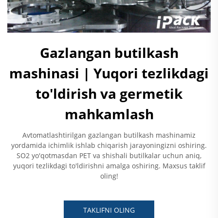
Gazlangan butilkash
mashinasi | Yuqori tezlikdagi
to'ldirish va germetik
mahkamlash
Avtomatlashtirilgan gazlangan butilkash mashinamiz
yordamida ichimlik ishlab chiqarish jarayoningizni oshiring.
SO2 yo'qotmasdan PET va shishali butilkalar uchun aniq,
yuqori tezlikdagi to'ldirishni amalga oshiring. Maxsus taklif
oling!
TAKLIFNI OLING