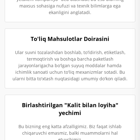
maxsus sohasiga nufuzi va texnik bilimlarga ega
ekanligini anglatadi.
To'liq Mahsulotlar Doirasini
Ular suvni tozalashdan boshlab, to'ldirish, etiketlash,
termoqtirish va boshqa barcha paketlash
jarayonlarigacha bo'lgan suyuq moddalar hamda
ichimlik sanoati uchun to'liq mexanizmlar sotadi. Bu
ularni bitta to'xtash nuqtasidagi umumiy do'kon qiladi.
Birlashtirilgan "Kalit bilan loyiha"
yechimi
Bu bizning eng katta afzalligimiz. Biz faqat ishlab
chiqaruvchi emasmiz, balki muammolarni hal
etuvchimiz.