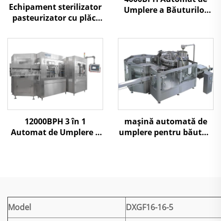
Echipament sterilizator
Umplere a Băuturilor
pasteurizator cu plăci
Carbogazoase
pentru sucuri și băuturi
răcoritoare
12000BPH 3 în 1
mașină automată de
Automat de Umplere a
umplere pentru băuturi
Băuturilor Răcoritoare
carbogazoase 10000BPH
Carbogazoase
Model
DXGF16-16-5