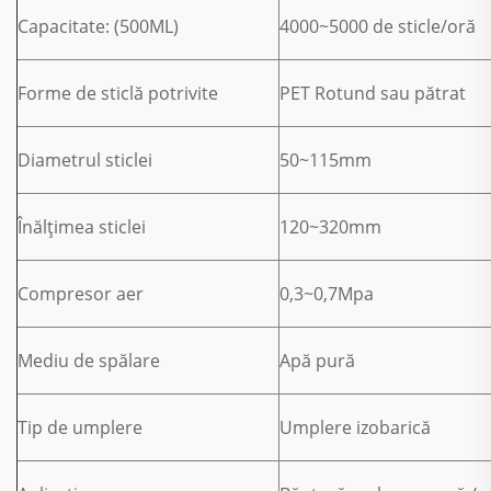
Capacitate: (500ML)
4000~5000 de sticle/oră
Forme de sticlă potrivite
PET Rotund sau pătrat
Diametrul sticlei
50~115mm
Înălțimea sticlei
120~320mm
Compresor aer
0,3~0,7Mpa
Mediu de spălare
Apă pură
Tip de umplere
Umplere izobarică