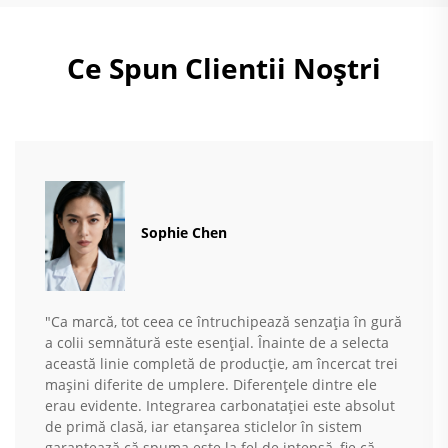
Ce Spun Clientii Noștri
Sophie Chen
"Ca marcă, tot ceea ce întruchipează senzația în gură
a colii semnătură este esențial. Înainte de a selecta
această linie completă de producție, am încercat trei
mașini diferite de umplere. Diferențele dintre ele
erau evidente. Integrarea carbonatației este absolut
de primă clasă, iar etanșarea sticlelor în sistem
garantează că spuma este la fel de intensă, fie că