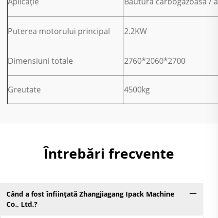
Aplicație
Băutură carbogazoasă / 
Puterea motorului principal
2.2KW
Dimensiuni totale
2760*2060*2700
Greutate
4500kg
Întrebări frecvente
Când a fost înființată Zhangjiagang Ipack Machine
Co., Ltd.?