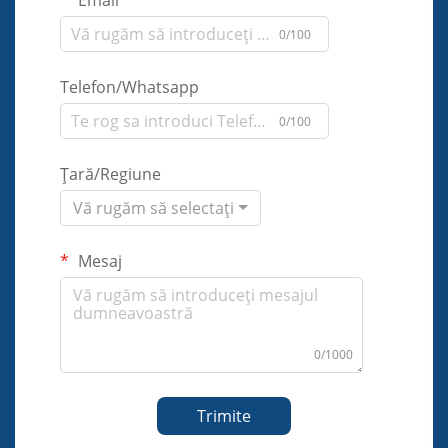
Email
0/100
Telefon/Whatsapp
0/100
Țară/Regiune
Vă rugăm să selectați
Mesaj
0/1000
Trimite