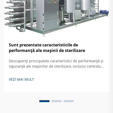
Sunt prezentate caracteristicile de
performanță ale mașinii de sterilizare
Descoperiți principalele caracteristici de performanță și
siguranță ale mașinilor de sterilizare, inclusiv controlul
automat, protecția împotriva supratemperaturii și
sistemele de blocare a ușilor. Aflați cum să asigurați o
VEZI MAI MULT
sterilizare sigură și eficientă a oglinzilor rigide. Citiți mai
mult.